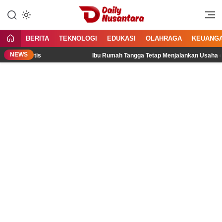
Lewati
ke
Menyajikan Fakta, Menginspirasi
Daily Nusantara
konten
Bangsa
BERITA
TEKNOLOGI
EDUKASI
OLAHRAGA
KEUANG
NEWS
 & Rhinitis
Ibu Rumah Tangga Tetap Menjalankan Usaha di 