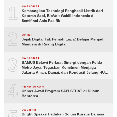
1
NASIONAL
Kembangkan Teknologi Penghasil Listrik dari
Kotoran Sapi, BioVolt Wakili Indonesia di
Semifinal Asia Pasifik
2
OPINI
Jejak Digital Tak Pernah Lupa: Belajar Menjadi
Manusia di Ruang Digital
3
NASIONAL
BAMUS Betawi Perkuat Sinergi dengan Polda
Metro Jaya, Tegaskan Komitmen Menjaga
Jakarta Aman, Damai, dan Kondusif Jelang HUT
ke-81 Republik Indonesia
4
PENDIDIKAN
Unhas Awali Program SAPI SEHAT di Dusun
Bontorea
5
DAERAH
Bright Speaks Hadirkan Solusi Kursus Bahasa