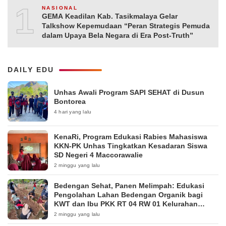
10
NASIONAL
GEMA Keadilan Kab. Tasikmalaya Gelar
Talkshow Kepemudaan “Peran Strategis Pemuda
dalam Upaya Bela Negara di Era Post-Truth”
DAILY EDU
Unhas Awali Program SAPI SEHAT di Dusun
Bontorea
4 hari yang lalu
KenaRi, Program Edukasi Rabies Mahasiswa
KKN-PK Unhas Tingkatkan Kesadaran Siswa
SD Negeri 4 Maccorawalie
2 minggu yang lalu
Bedengan Sehat, Panen Melimpah: Edukasi
Pengolahan Lahan Bedengan Organik bagi
KWT dan Ibu PKK RT 04 RW 01 Kelurahan
Pakintelan
2 minggu yang lalu