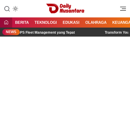
Lewati
ke
Menyajikan Fakta, Menginspirasi
Daily Nusantara
konten
Bangsa
BERITA
TEKNOLOGI
EDUKASI
OLAHRAGA
KEUANG
NEWS
 Memilih GPS Fleet Management yang Tepat
Transform Your Tri