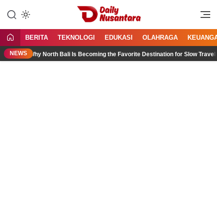
Lewati
ke
Menyajikan Fakta, Menginspirasi
Daily Nusantara
konten
Bangsa
BERITA
TEKNOLOGI
EDUKASI
OLAHRAGA
KEUANG
NEWS
Why North Bali Is Becoming the Favorite Destination for Slow Travelers