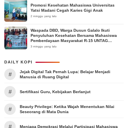
Promosi Kesehatan Mahasiswa Universitas
Yatsi Madani Cegah Karies Gigi Anak
2 minggu yang lalu
Waspada DBD, Warga Dusun Galalo Ikuti
Penyuluhan Kesehatan Bersama Mahasiswa
Pemberdayaan Masyarakat R-15 UNTAG
Surabaya 2026
3 minggu yang lalu
DAILY KOPI
Jejak Digital Tak Pernah Lupa: Belajar Menjadi
#
Manusia di Ruang Digital
#
Sertifikasi Guru, Kebijakan Berlanjut
Beauty Privilege: Ketika Wajah Menentukan Nilai
#
Seseorang di Mata Dunia
#
Menjaga Demokrasi Melalui Partisipasi Mahasiswa