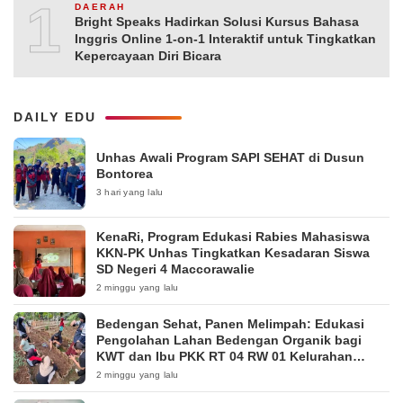
10
DAERAH
Bright Speaks Hadirkan Solusi Kursus Bahasa
Inggris Online 1-on-1 Interaktif untuk Tingkatkan
Kepercayaan Diri Bicara
DAILY EDU
Unhas Awali Program SAPI SEHAT di Dusun
Bontorea
3 hari yang lalu
KenaRi, Program Edukasi Rabies Mahasiswa
KKN-PK Unhas Tingkatkan Kesadaran Siswa
SD Negeri 4 Maccorawalie
2 minggu yang lalu
Bedengan Sehat, Panen Melimpah: Edukasi
Pengolahan Lahan Bedengan Organik bagi
KWT dan Ibu PKK RT 04 RW 01 Kelurahan
Pakintelan
2 minggu yang lalu