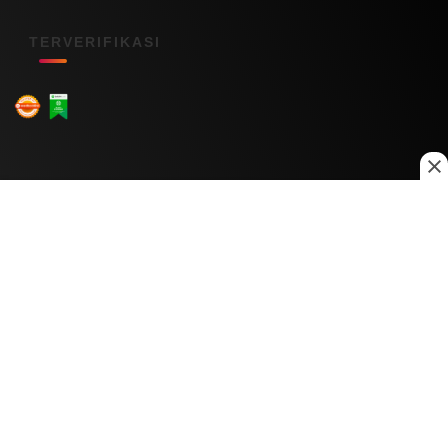
TERVERIFIKASI
Menu Kanal
Nasional
Daerah
Ekonomi
Pendidikan
Internasional
Hiburan
Olahraga
Teknologi
Keuangan
Menu Informasi
Tentang Kami
Redaksi
Kontak Kami
Kebijakan Privasi
Disclaimer
Pedoman Media Siber
Copyright © 2026 Daily Nusantara. All rights reserved.
© 2026
PT Digital Kreator Nusantara
0
0
1136