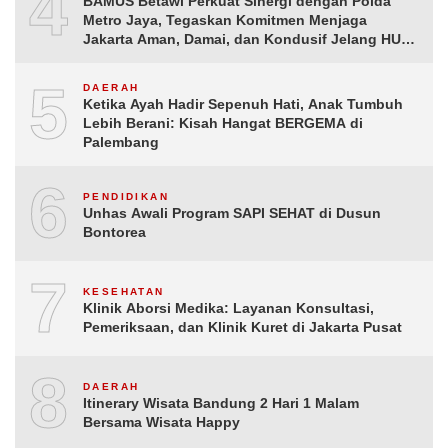
4
BAMUS Betawi Perkuat Sinergi dengan Polda
Metro Jaya, Tegaskan Komitmen Menjaga
Jakarta Aman, Damai, dan Kondusif Jelang HUT
ke-81 Republik Indonesia
5
DAERAH
Ketika Ayah Hadir Sepenuh Hati, Anak Tumbuh
Lebih Berani: Kisah Hangat BERGEMA di
Palembang
6
PENDIDIKAN
Unhas Awali Program SAPI SEHAT di Dusun
Bontorea
7
KESEHATAN
Klinik Aborsi Medika: Layanan Konsultasi,
Pemeriksaan, dan Klinik Kuret di Jakarta Pusat
8
DAERAH
Itinerary Wisata Bandung 2 Hari 1 Malam
Bersama Wisata Happy