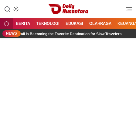
Lewati
ke
Menyajikan Fakta, Menginspirasi
Daily Nusantara
konten
Bangsa
BERITA
TEKNOLOGI
EDUKASI
OLAHRAGA
KEUANG
NEWS
rth Bali Is Becoming the Favorite Destination for Slow Travelers