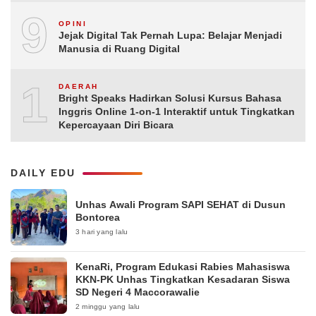
9
OPINI
Jejak Digital Tak Pernah Lupa: Belajar Menjadi
Manusia di Ruang Digital
10
DAERAH
Bright Speaks Hadirkan Solusi Kursus Bahasa
Inggris Online 1-on-1 Interaktif untuk Tingkatkan
Kepercayaan Diri Bicara
DAILY EDU
Unhas Awali Program SAPI SEHAT di Dusun
Bontorea
3 hari yang lalu
KenaRi, Program Edukasi Rabies Mahasiswa
KKN-PK Unhas Tingkatkan Kesadaran Siswa
SD Negeri 4 Maccorawalie
2 minggu yang lalu