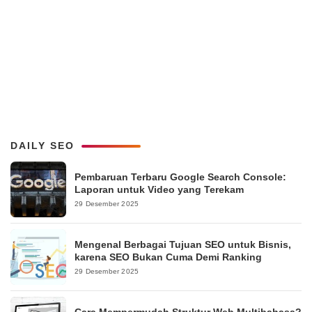
DAILY SEO
Pembaruan Terbaru Google Search Console:
Laporan untuk Video yang Terekam
29 Desember 2025
Mengenal Berbagai Tujuan SEO untuk Bisnis,
karena SEO Bukan Cuma Demi Ranking
29 Desember 2025
Cara Mempermudah Struktur Web Multibahasa?