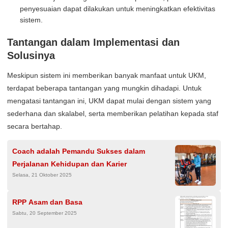
penyesuaian dapat dilakukan untuk meningkatkan efektivitas
sistem.
Tantangan dalam Implementasi dan
Solusinya
Meskipun sistem ini memberikan banyak manfaat untuk UKM,
terdapat beberapa tantangan yang mungkin dihadapi. Untuk
mengatasi tantangan ini, UKM dapat mulai dengan sistem yang
sederhana dan skalabel, serta memberikan pelatihan kepada staf
secara bertahap.
Coach adalah Pemandu Sukses dalam
Perjalanan Kehidupan dan Karier
Selasa, 21 Oktober 2025
RPP Asam dan Basa
Sabtu, 20 September 2025