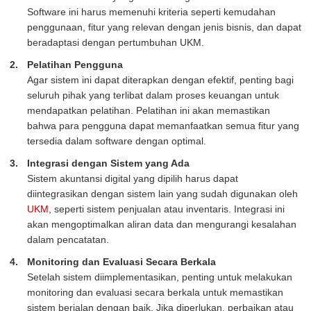
Software ini harus memenuhi kriteria seperti kemudahan
penggunaan, fitur yang relevan dengan jenis bisnis, dan dapat
beradaptasi dengan pertumbuhan UKM.
Pelatihan Pengguna
Agar sistem ini dapat diterapkan dengan efektif, penting bagi
seluruh pihak yang terlibat dalam proses keuangan untuk
mendapatkan pelatihan. Pelatihan ini akan memastikan
bahwa para pengguna dapat memanfaatkan semua fitur yang
tersedia dalam software dengan optimal.
Integrasi dengan Sistem yang Ada
Sistem akuntansi digital yang dipilih harus dapat
diintegrasikan dengan sistem lain yang sudah digunakan oleh
UKM
, seperti sistem penjualan atau inventaris. Integrasi ini
akan mengoptimalkan aliran data dan mengurangi kesalahan
dalam pencatatan.
Monitoring dan Evaluasi Secara Berkala
Setelah sistem diimplementasikan, penting untuk melakukan
monitoring dan evaluasi secara berkala untuk memastikan
sistem berjalan dengan baik. Jika diperlukan, perbaikan atau