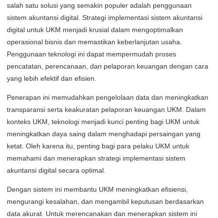
salah satu solusi yang semakin populer adalah penggunaan
sistem akuntansi digital. Strategi implementasi sistem akuntansi
digital untuk UKM menjadi krusial dalam mengoptimalkan
operasional bisnis dan memastikan keberlanjutan usaha.
Penggunaan teknologi ini dapat mempermudah proses
pencatatan, perencanaan, dan pelaporan keuangan dengan cara
yang lebih efektif dan efisien.
Penerapan ini memudahkan pengelolaan data dan meningkatkan
transparansi serta keakuratan pelaporan keuangan UKM. Dalam
konteks UKM, teknologi menjadi kunci penting bagi UKM untuk
meningkatkan daya saing dalam menghadapi persaingan yang
ketat. Oleh karena itu, penting bagi para pelaku UKM untuk
memahami dan menerapkan strategi implementasi sistem
akuntansi digital secara optimal.
Dengan sistem ini membantu UKM meningkatkan efisiensi,
mengurangi kesalahan, dan mengambil keputusan berdasarkan
data akurat. Untuk merencanakan dan menerapkan sistem ini