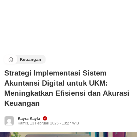
Keuangan
Strategi Implementasi Sistem
Akuntansi Digital untuk UKM:
Meningkatkan Efisiensi dan Akurasi
Keuangan
Kayra Kayla
Kamis, 13 Februari 2025 - 13:27 WIB