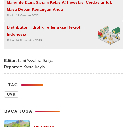
Manulife Dana Saham Kelas A: Investasi Cerdas untuk
Masa Depan Keuangan Anda
Senin, 13 Oktober 2025
Distributor Hidrolik Terlengkap Rexroth
Indonesia
Rabu, 10 September 2025
Editor:
Lani Azzahra Safiya
Reporter:
Kayra Kayla
TAG
UMK
BACA JUGA