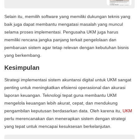
Selain itu, memilih software yang memiliki dukungan teknis yang
baik juga dapat membantu mengatasi masalah yang muncul
selama proses implementasi. Pengusaha UKM juga harus
memiliki rencana jangka panjang terkait pengelolaan dan
pembaruan sistem agar tetap relevan dengan kebutuhan bisnis
yang berkembang.
Kesimpulan
Strategi implementasi sistem akuntansi digital untuk UKM sangat
penting untuk meningkatkan efisiensi operasional dan akurasi
laporan keuangan. Teknologi tepat guna membantu UKM
mengelola keuangan lebih akurat, cepat, dan mendukung
pengambilan keputusan berdasarkan data. Oleh karena itu,
UKM
perlu merencanakan dan menerapkan sistem dengan strategi
yang tepat untuk mencapai kesuksesan berkelanjutan.