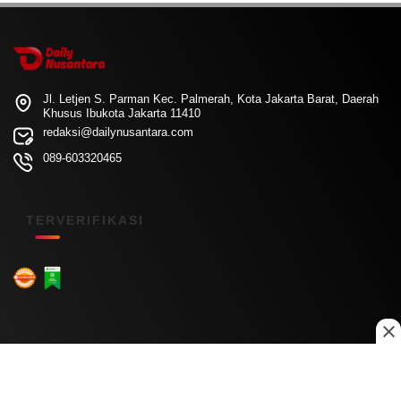
Jl. Letjen S. Parman Kec. Palmerah, Kota Jakarta Barat, Daerah
Khusus Ibukota Jakarta 11410
redaksi@dailynusantara.com
089-603320465
TERVERIFIKASI
Menu Kanal
Nasional
Daerah
Ekonomi
Pendidikan
Internasional