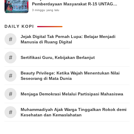
Pemberdayaan Masyarakat R-15 UNTAG
Surabaya 2026
3 minggu yang lalu
DAILY KOPI
Jejak Digital Tak Pernah Lupa: Belajar Menjadi
#
Manusia di Ruang Digital
#
Sertifikasi Guru, Kebijakan Berlanjut
Beauty Privilege: Ketika Wajah Menentukan Nilai
#
Seseorang di Mata Dunia
#
Menjaga Demokrasi Melalui Partisipasi Mahasiswa
Muhammadiyah Ajak Warga Tinggalkan Rokok demi
#
Kesehatan dan Kemaslahatan