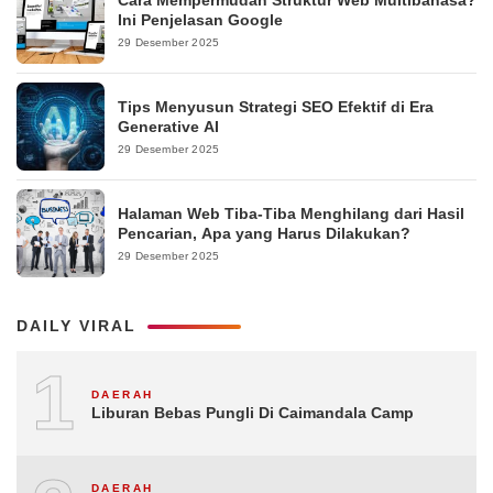
Ini Penjelasan Google
29 Desember 2025
Tips Menyusun Strategi SEO Efektif di Era
Generative AI
29 Desember 2025
Halaman Web Tiba-Tiba Menghilang dari Hasil
Pencarian, Apa yang Harus Dilakukan?
29 Desember 2025
DAILY VIRAL
1
DAERAH
Liburan Bebas Pungli Di Caimandala Camp
DAERAH