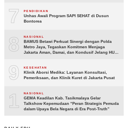
7
PENDIDIKAN
Unhas Awali Program SAPI SEHAT di Dusun
Bontorea
8
NASIONAL
BAMUS Betawi Perkuat Sinergi dengan Polda
Metro Jaya, Tegaskan Komitmen Menjaga
Jakarta Aman, Damai, dan Kondusif Jelang HUT
ke-81 Republik Indonesia
9
KESEHATAN
Klinik Aborsi Medika: Layanan Konsultasi,
Pemeriksaan, dan Klinik Kuret di Jakarta Pusat
10
NASIONAL
GEMA Keadilan Kab. Tasikmalaya Gelar
Talkshow Kepemudaan “Peran Strategis Pemuda
dalam Upaya Bela Negara di Era Post-Truth”