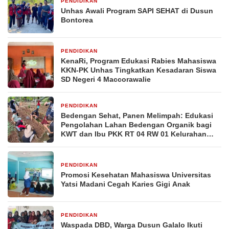
PENDIDIKAN
3 hari yang lalu
Unhas Awali Program SAPI SEHAT di Dusun
Bontorea
PENDIDIKAN
2 minggu yang lalu
KenaRi, Program Edukasi Rabies Mahasiswa
KKN-PK Unhas Tingkatkan Kesadaran Siswa
SD Negeri 4 Maccorawalie
PENDIDIKAN
2 minggu yang lalu
Bedengan Sehat, Panen Melimpah: Edukasi
Pengolahan Lahan Bedengan Organik bagi
KWT dan Ibu PKK RT 04 RW 01 Kelurahan
Pakintelan
PENDIDIKAN
2 minggu yang lalu
Promosi Kesehatan Mahasiswa Universitas
Yatsi Madani Cegah Karies Gigi Anak
PENDIDIKAN
3 minggu yang lalu
Waspada DBD, Warga Dusun Galalo Ikuti