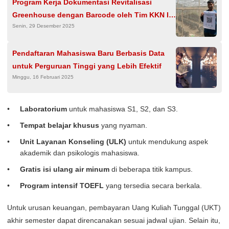
Program Kerja Dokumentasi Revitalisasi
Greenhouse dengan Barcode oleh Tim KKN II
Senin, 29 Desember 2025
Undip di Desa Bono
Pendaftaran Mahasiswa Baru Berbasis Data
untuk Perguruan Tinggi yang Lebih Efektif
Minggu, 16 Februari 2025
Laboratorium
untuk mahasiswa S1, S2, dan S3.
Tempat belajar khusus
yang nyaman.
Unit Layanan Konseling (ULK)
untuk mendukung aspek
akademik dan psikologis mahasiswa.
Gratis isi ulang air minum
di beberapa titik kampus.
Program intensif TOEFL
yang tersedia secara berkala.
Untuk urusan keuangan, pembayaran Uang Kuliah Tunggal (UKT)
akhir semester dapat direncanakan sesuai jadwal ujian. Selain itu,