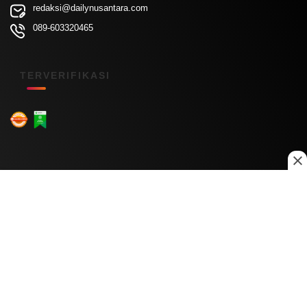
redaksi@dailynusantara.com
089-603320465
TERVERIFIKASI
Menu Kanal
Nasional
Daerah
Ekonomi
Pendidikan
Internasional
Hiburan
Olahraga
Teknologi
Keuangan
Menu Informasi
Tentang Kami
Redaksi
Kontak Kami
Kebijakan Privasi
Disclaimer
Pedoman Media Siber