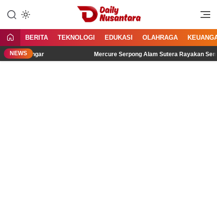
Lewati
ke
Menyajikan Fakta, Menginspirasi
Daily Nusantara
konten
Bangsa
BERITA
TEKNOLOGI
EDUKASI
OLAHRAGA
KEUANG
NEWS
 Didengar
Mercure Serpong Alam Sutera Rayakan Semangat Ke