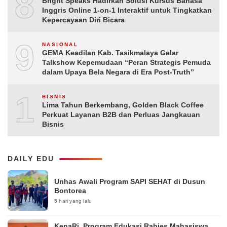
8
Bright Speaks Hadirkan Solusi Kursus Bahasa
Inggris Online 1-on-1 Interaktif untuk Tingkatkan
Kepercayaan Diri Bicara
9
NASIONAL
GEMA Keadilan Kab. Tasikmalaya Gelar
Talkshow Kepemudaan “Peran Strategis Pemuda
dalam Upaya Bela Negara di Era Post-Truth”
10
BISNIS
Lima Tahun Berkembang, Golden Black Coffee
Perkuat Layanan B2B dan Perluas Jangkauan
Bisnis
DAILY EDU
Unhas Awali Program SAPI SEHAT di Dusun
Bontorea
5 hari yang lalu
KenaRi, Program Edukasi Rabies Mahasiswa