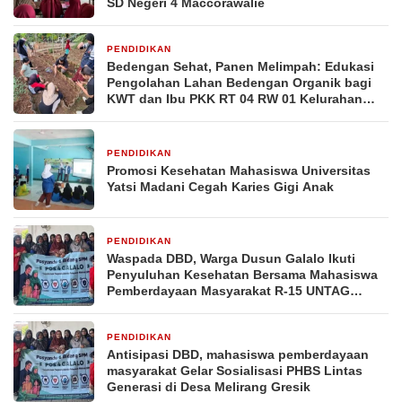
SD Negeri 4 Maccorawalie
PENDIDIKAN
2 minggu yang lalu
Bedengan Sehat, Panen Melimpah: Edukasi
Pengolahan Lahan Bedengan Organik bagi
KWT dan Ibu PKK RT 04 RW 01 Kelurahan
Pakintelan
PENDIDIKAN
2 minggu yang lalu
Promosi Kesehatan Mahasiswa Universitas
Yatsi Madani Cegah Karies Gigi Anak
PENDIDIKAN
3 minggu yang lalu
Waspada DBD, Warga Dusun Galalo Ikuti
Penyuluhan Kesehatan Bersama Mahasiswa
Pemberdayaan Masyarakat R-15 UNTAG
Surabaya 2026
PENDIDIKAN
3 minggu yang lalu
Antisipasi DBD, mahasiswa pemberdayaan
masyarakat Gelar Sosialisasi PHBS Lintas
Generasi di Desa Melirang Gresik