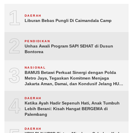
1
DAERAH
Liburan Bebas Pungli Di Caimandala Camp
2
PENDIDIKAN
Unhas Awali Program SAPI SEHAT di Dusun
Bontorea
3
NASIONAL
BAMUS Betawi Perkuat Sinergi dengan Polda
Metro Jaya, Tegaskan Komitmen Menjaga
Jakarta Aman, Damai, dan Kondusif Jelang HUT
ke-81 Republik Indonesia
4
DAERAH
Ketika Ayah Hadir Sepenuh Hati, Anak Tumbuh
Lebih Berani: Kisah Hangat BERGEMA di
Palembang
DAERAH