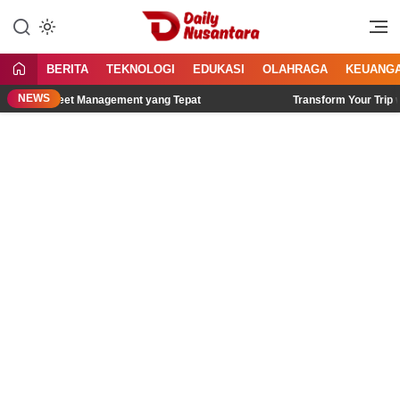
Lewati
ke
Menyajikan Fakta, Menginspirasi
Daily Nusantara
konten
Bangsa
BERITA
TEKNOLOGI
EDUKASI
OLAHRAGA
KEUANG
NEWS
PS Fleet Management yang Tepat
Transform Your Trip with The