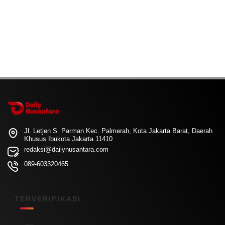
Jl. Letjen S. Parman Kec. Palmerah, Kota Jakarta Barat, Daerah
Khusus Ibukota Jakarta 11410
redaksi@dailynusantara.com
089-603320465
TERVERIFIKASI