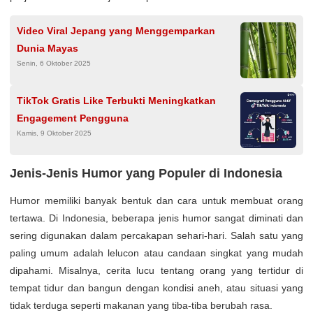
Video Viral Jepang yang Menggemparkan
Dunia Mayas
Senin, 6 Oktober 2025
TikTok Gratis Like Terbukti Meningkatkan
Engagement Pengguna
Kamis, 9 Oktober 2025
Jenis-Jenis Humor yang Populer di Indonesia
Humor memiliki banyak bentuk dan cara untuk membuat orang
tertawa. Di Indonesia, beberapa jenis humor sangat diminati dan
sering digunakan dalam percakapan sehari-hari. Salah satu yang
paling umum adalah lelucon atau candaan singkat yang mudah
dipahami. Misalnya, cerita lucu tentang orang yang tertidur di
tempat tidur dan bangun dengan kondisi aneh, atau situasi yang
tidak terduga seperti makanan yang tiba-tiba berubah rasa.