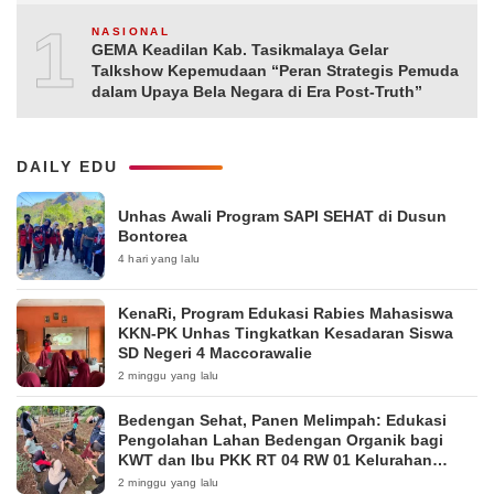
10
NASIONAL
GEMA Keadilan Kab. Tasikmalaya Gelar
Talkshow Kepemudaan “Peran Strategis Pemuda
dalam Upaya Bela Negara di Era Post-Truth”
DAILY EDU
Unhas Awali Program SAPI SEHAT di Dusun
Bontorea
4 hari yang lalu
KenaRi, Program Edukasi Rabies Mahasiswa
KKN-PK Unhas Tingkatkan Kesadaran Siswa
SD Negeri 4 Maccorawalie
2 minggu yang lalu
Bedengan Sehat, Panen Melimpah: Edukasi
Pengolahan Lahan Bedengan Organik bagi
KWT dan Ibu PKK RT 04 RW 01 Kelurahan
Pakintelan
2 minggu yang lalu