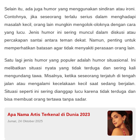
Selain itu, ada juga humor yang menggunakan sindiran atau ironi.
Contohnya, jika seseorang terlalu serius dalam menghadapi
masalah kecil, orang lain mungkin mengolok-oloknya dengan cara
yang lucu. Jenis humor ini sering muncul dalam diskusi atau
percakapan santai antara teman dekat. Namun, penting untuk
memperhatikan batasan agar tidak menyakiti perasaan orang lain.
Satu lagi jenis humor yang populer adalah humor situasional. Ini
melibatkan situasi nyata yang tidak terduga dan sering kali
mengundang tawa. Misalnya, ketika seseorang terjatuh di tengah
jalan atau mengalami kecelakaan kecil saat sedang berjalan.
Situasi seperti ini sering dianggap lucu karena tidak terduga dan
bisa membuat orang tertawa tanpa sadar.
Apa Nama Artis Terkenal di Dunia 2023
Jumat, 24 Oktober 2025