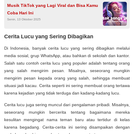
Musik TikTok yang Lagi Viral dan Bisa Kamu
Coba Hari Ini
Senin, 13 Oktober 2025
Cerita Lucu yang Sering Dibagikan
Di Indonesia, banyak cerita lucu yang sering dibagikan melalui
media sosial, grup WhatsApp, atau bahkan di sekolah dan kantor.
Salah satu contoh cerita lucu yang populer adalah tentang orang
yang salah mengirim pesan. Misalnya, seseorang mungkin
mengirim pesan kepada orang yang salah, sehingga membuat
situasi jadi kacau. Cerita seperti ini sering membuat orang tertawa
karena kejadian yang tidak terduga dan kadang-kadang lucu.
Cerita lucu juga sering muncul dari pengalaman pribadi. Misalnya,
seseorang mungkin bercerita tentang bagaimana mereka
kesulitan mengingat nama teman baru atau tertidur di kelas
karena begadang. Cerita-cerita ini sering disampaikan dengan