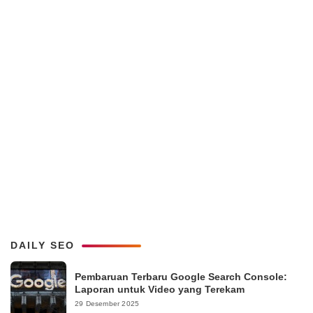
DAILY SEO
Pembaruan Terbaru Google Search Console:
Laporan untuk Video yang Terekam
29 Desember 2025