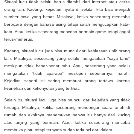
Situasi lucu tidak selalu harus diambil dari internet atau cerita
orang lain. Kadang, kejadian nyata di sekitar kita bisa menjadi
sumber tawa yang besar. Misalnya, ketika seseorang mencoba
berbicara dengan bahasa asing tetapi salah mengucapkan kata-
kata. Atau, ketika seseorang mencoba bermain game tetapi gagal
terus-menerus.
Kadang, situasi lucu juga bisa muncul dari kebiasaan unik orang
lain. Misalnya, seseorang yang selalu mengatakan “saya tahu”
meskipun tidak benar-benar tahu. Atau, seseorang yang selalu
mengatakan “tidak apa-apa” meskipun sebenarnya marah.
Kejadian seperti ini sering membuat orang tertawa karena
keanehan dan kekonyolan yang terlihat.
Selain itu, situasi lucu juga bisa muncul dari kejadian yang tidak
terduga. Misalnya, ketika seseorang mendengar suara aneh di
rumah dan akhirnya menemukan bahwa itu hanya dari kucing
atau anjing yang bermain. Atau, ketika seseorang mencoba
membuka pintu tetapi ternyata sudah terkunci dari dalam.