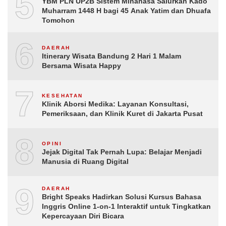
5
YBM PLN UP2B Sistem Minahasa Salurkan Kado
Muharram 1448 H bagi 45 Anak Yatim dan Dhuafa
Tomohon
6
DAERAH
Itinerary Wisata Bandung 2 Hari 1 Malam
Bersama Wisata Happy
7
KESEHATAN
Klinik Aborsi Medika: Layanan Konsultasi,
Pemeriksaan, dan Klinik Kuret di Jakarta Pusat
8
OPINI
Jejak Digital Tak Pernah Lupa: Belajar Menjadi
Manusia di Ruang Digital
9
DAERAH
Bright Speaks Hadirkan Solusi Kursus Bahasa
Inggris Online 1-on-1 Interaktif untuk Tingkatkan
Kepercayaan Diri Bicara