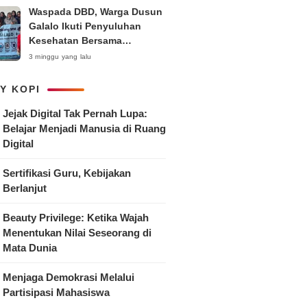
Waspada DBD, Warga Dusun
Galalo Ikuti Penyuluhan
Kesehatan Bersama
Mahasiswa Pemberdayaan
3 minggu yang lalu
Masyarakat R-15 UNTAG
Surabaya 2026
Y KOPI
Jejak Digital Tak Pernah Lupa:
Belajar Menjadi Manusia di Ruang
Digital
Sertifikasi Guru, Kebijakan
Berlanjut
Beauty Privilege: Ketika Wajah
Menentukan Nilai Seseorang di
Mata Dunia
Menjaga Demokrasi Melalui
Partisipasi Mahasiswa