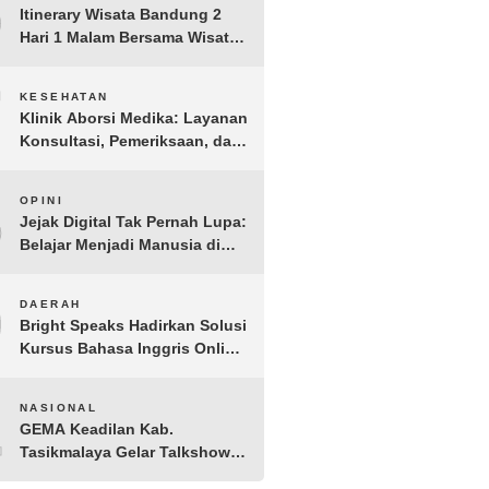
6
Tomohon
Itinerary Wisata Bandung 2
Hari 1 Malam Bersama Wisata
Happy
7
KESEHATAN
Klinik Aborsi Medika: Layanan
Konsultasi, Pemeriksaan, dan
Klinik Kuret di Jakarta Pusat
8
OPINI
Jejak Digital Tak Pernah Lupa:
Belajar Menjadi Manusia di
Ruang Digital
9
DAERAH
Bright Speaks Hadirkan Solusi
Kursus Bahasa Inggris Online
1-on-1 Interaktif untuk
Tingkatkan Kepercayaan Diri
10
NASIONAL
Bicara
GEMA Keadilan Kab.
Tasikmalaya Gelar Talkshow
Kepemudaan “Peran Strategis