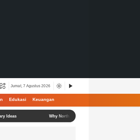
Jumat, 7 Agustus 2026
an
Edukasi
Keuangan
as
Why North Bali Is Becoming the Favorite Destination f