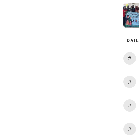
DAIL
#
#
#
#