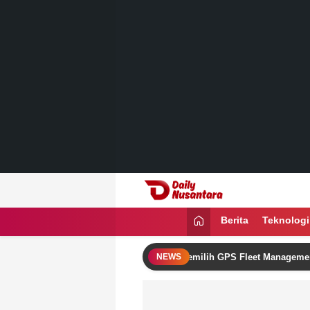
Lewati
ke
konten
Daily Nusantara
Menyajikan Fakta, Menginspirasi Ban
Berita
Teknologi
kan Omzet Bisnis Logistik dengan Memilih GPS Fleet Management yang
NEWS