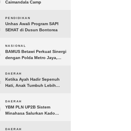
Caimandala Camp
2
PENDIDIKAN
Unhas Awali Program SAPI
SEHAT di Dusun Bontorea
3
NASIONAL
BAMUS Betawi Perkuat Sinergi
dengan Polda Metro Jaya,
Tegaskan Komitmen Menjaga
Jakarta Aman, Damai, dan
4
DAERAH
Kondusif Jelang HUT ke-81
Ketika Ayah Hadir Sepenuh
Republik Indonesia
Hati, Anak Tumbuh Lebih
Berani: Kisah Hangat
BERGEMA di Palembang
5
DAERAH
YBM PLN UP2B Sistem
Minahasa Salurkan Kado
Muharram 1448 H bagi 45
Anak Yatim dan Dhuafa
DAERAH