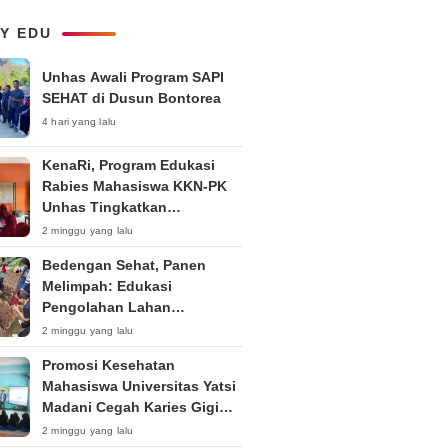
Pemuda dalam Upaya Bela
Negara di Era Post-Truth”
LY EDU
Unhas Awali Program SAPI
SEHAT di Dusun Bontorea
4 hari yang lalu
KenaRi, Program Edukasi
Rabies Mahasiswa KKN-PK
Unhas Tingkatkan
Kesadaran Siswa SD Negeri 4
2 minggu yang lalu
Maccorawalie
Bedengan Sehat, Panen
Melimpah: Edukasi
Pengolahan Lahan
Bedengan Organik bagi KWT
2 minggu yang lalu
dan Ibu PKK RT 04 RW 01
Promosi Kesehatan
Kelurahan Pakintelan
Mahasiswa Universitas Yatsi
Madani Cegah Karies Gigi
Anak
2 minggu yang lalu