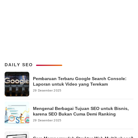
DAILY SEO
Pembaruan Terbaru Google Search Console:
Laporan untuk Video yang Terekam
29 Desember 2025
Mengenal Berbagai Tujuan SEO untuk Bisnis,
karena SEO Bukan Cuma Demi Ranking
29 Desember 2025