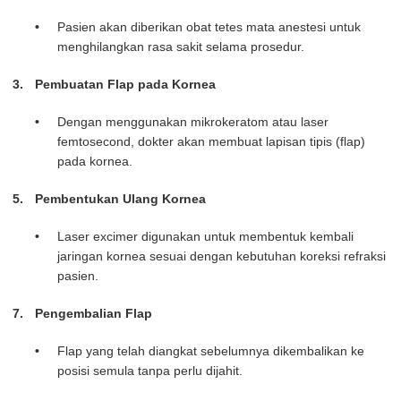
Pasien akan diberikan obat tetes mata anestesi untuk
menghilangkan rasa sakit selama prosedur.
Pembuatan Flap pada Kornea
Dengan menggunakan mikrokeratom atau laser
femtosecond, dokter akan membuat lapisan tipis (flap)
pada kornea.
Pembentukan Ulang Kornea
Laser excimer digunakan untuk membentuk kembali
jaringan kornea sesuai dengan kebutuhan koreksi refraksi
pasien.
Pengembalian Flap
Flap yang telah diangkat sebelumnya dikembalikan ke
posisi semula tanpa perlu dijahit.