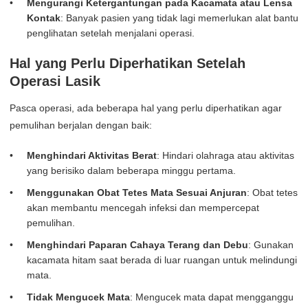
Mengurangi Ketergantungan pada Kacamata atau Lensa
Kontak
: Banyak pasien yang tidak lagi memerlukan alat bantu
penglihatan setelah menjalani operasi.
Hal yang Perlu Diperhatikan Setelah
Operasi Lasik
Pasca operasi, ada beberapa hal yang perlu diperhatikan agar
pemulihan berjalan dengan baik:
Menghindari Aktivitas Berat
: Hindari olahraga atau aktivitas
yang berisiko dalam beberapa minggu pertama.
Menggunakan Obat Tetes Mata Sesuai Anjuran
: Obat tetes
akan membantu mencegah infeksi dan mempercepat
pemulihan.
Menghindari Paparan Cahaya Terang dan Debu
: Gunakan
kacamata hitam saat berada di luar ruangan untuk melindungi
mata.
Tidak Mengucek Mata
: Mengucek mata dapat mengganggu