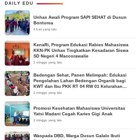
DAILY EDU
Unhas Awali Program SAPI SEHAT di Dusun
Bontorea
4 hari yang lalu
KenaRi, Program Edukasi Rabies Mahasiswa
KKN-PK Unhas Tingkatkan Kesadaran Siswa
SD Negeri 4 Maccorawalie
2 minggu yang lalu
Bedengan Sehat, Panen Melimpah: Edukasi
Pengolahan Lahan Bedengan Organik bagi
KWT dan Ibu PKK RT 04 RW 01 Kelurahan
Pakintelan
2 minggu yang lalu
Promosi Kesehatan Mahasiswa Universitas
Yatsi Madani Cegah Karies Gigi Anak
2 minggu yang lalu
Waspada DBD, Warga Dusun Galalo Ikuti