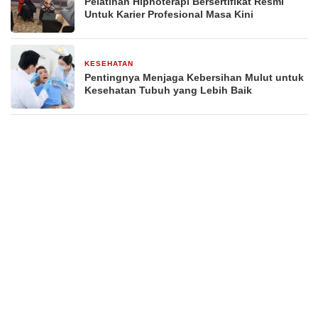
Pelatihan Hipnoterapi Bersertifikat Resmi
Untuk Karier Profesional Masa Kini
KESEHATAN
27 April 2026
Pentingnya Menjaga Kebersihan Mulut untuk
Kesehatan Tubuh yang Lebih Baik