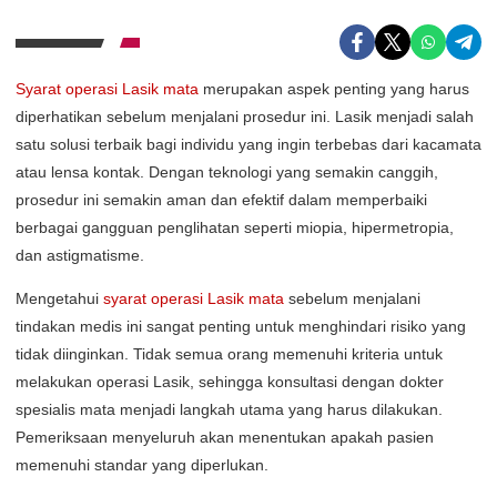
Syarat operasi Lasik mata
merupakan aspek penting yang harus
diperhatikan sebelum menjalani prosedur ini. Lasik menjadi salah
satu solusi terbaik bagi individu yang ingin terbebas dari kacamata
atau lensa kontak. Dengan teknologi yang semakin canggih,
prosedur ini semakin aman dan efektif dalam memperbaiki
berbagai gangguan penglihatan seperti miopia, hipermetropia,
dan astigmatisme.
Mengetahui
syarat operasi Lasik mata
sebelum menjalani
tindakan medis ini sangat penting untuk menghindari risiko yang
tidak diinginkan. Tidak semua orang memenuhi kriteria untuk
melakukan operasi Lasik, sehingga konsultasi dengan dokter
spesialis mata menjadi langkah utama yang harus dilakukan.
Pemeriksaan menyeluruh akan menentukan apakah pasien
memenuhi standar yang diperlukan.