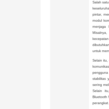
Salah satu
keseluruha
pintar, m
modul kom
menjaga k
Misalnya
kecepatan
dibutuhkan
untuk mem
Selain itu
komunikas
pengguna 
stabilitas
sering mel
Selain it
Bluetooth 
perangkat.