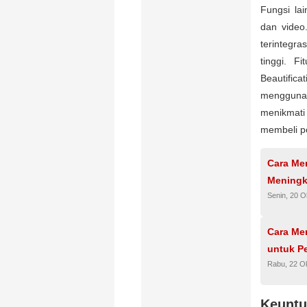
Fungsi la
dan video
terintegra
tinggi. F
Beautifi
menggunak
menikmati
membeli p
Cara Me
Meningk
Senin, 20 O
Cara Me
untuk P
Rabu, 22 O
Keuntu