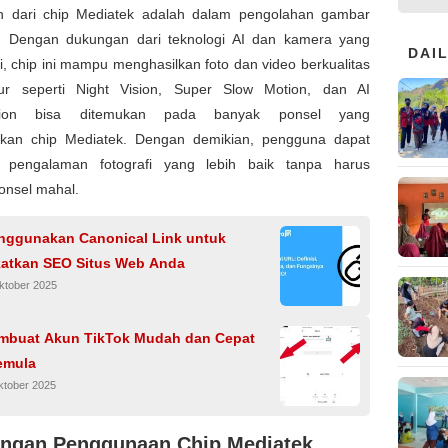
in dari chip Mediatek adalah dalam pengolahan gambar
. Dengan dukungan dari teknologi AI dan kamera yang
DAI
si, chip ini mampu menghasilkan foto dan video berkualitas
itur seperti Night Vision, Super Slow Motion, dan AI
cation bisa ditemukan pada banyak ponsel yang
an chip Mediatek. Dengan demikian, pengguna dapat
 pengalaman fotografi yang lebih baik tanpa harus
onsel mahal.
nggunakan Canonical Link untuk
atkan SEO Situs Web Anda
ktober 2025
mbuat Akun TikTok Mudah dan Cepat
emula
ktober 2025
ngan Penggunaan Chip Mediatek