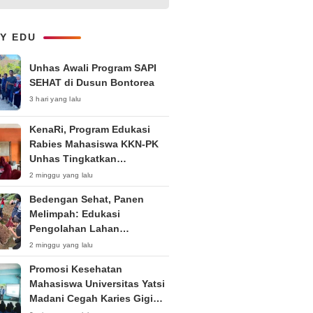
1-on-1 Interaktif untuk
Tingkatkan Kepercayaan Diri
Bicara
LY EDU
Unhas Awali Program SAPI
SEHAT di Dusun Bontorea
3 hari yang lalu
KenaRi, Program Edukasi
Rabies Mahasiswa KKN-PK
Unhas Tingkatkan
Kesadaran Siswa SD Negeri 4
2 minggu yang lalu
Maccorawalie
Bedengan Sehat, Panen
Melimpah: Edukasi
Pengolahan Lahan
Bedengan Organik bagi KWT
2 minggu yang lalu
dan Ibu PKK RT 04 RW 01
Promosi Kesehatan
Kelurahan Pakintelan
Mahasiswa Universitas Yatsi
Madani Cegah Karies Gigi