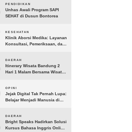
BERGEMA di Palembang
6
PENDIDIKAN
Unhas Awali Program SAPI
SEHAT di Dusun Bontorea
7
KESEHATAN
Klinik Aborsi Medika: Layanan
Konsultasi, Pemeriksaan, dan
Klinik Kuret di Jakarta Pusat
8
DAERAH
Itinerary Wisata Bandung 2
Hari 1 Malam Bersama Wisata
Happy
9
OPINI
Jejak Digital Tak Pernah Lupa:
Belajar Menjadi Manusia di
Ruang Digital
10
DAERAH
Bright Speaks Hadirkan Solusi
Kursus Bahasa Inggris Online