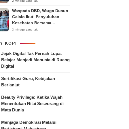
Anak
2 minggu yang lalu
Waspada DBD, Warga Dusun
Galalo Ikuti Penyuluhan
Kesehatan Bersama
Mahasiswa Pemberdayaan
3 minggu yang lalu
Masyarakat R-15 UNTAG
Surabaya 2026
Y KOPI
Jejak Digital Tak Pernah Lupa:
Belajar Menjadi Manusia di Ruang
Digital
Sertifikasi Guru, Kebijakan
Berlanjut
Beauty Privilege: Ketika Wajah
Menentukan Nilai Seseorang di
Mata Dunia
Menjaga Demokrasi Melalui
Partisipasi Mahasiswa