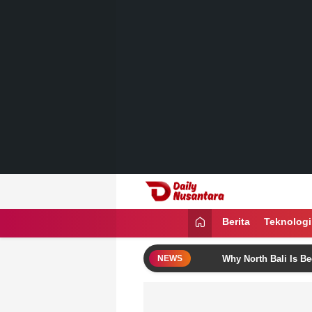
Lewati
ke
konten
Daily Nusantara
Menyajikan Fakta, Menginspirasi Ban
Berita
Teknologi
 These Bali Itinerary Ideas
Why North Bali Is Becoming t
NEWS