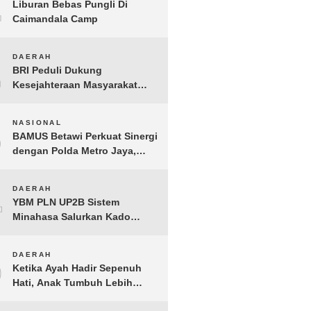
1
Liburan Bebas Pungli Di
Caimandala Camp
2
DAERAH
BRI Peduli Dukung
Kesejahteraan Masyarakat
Lewat Bantuan Sembako di
Probolinggo
3
NASIONAL
BAMUS Betawi Perkuat Sinergi
dengan Polda Metro Jaya,
Tegaskan Komitmen Menjaga
Jakarta Aman, Damai, dan
4
DAERAH
Kondusif Jelang HUT ke-81
YBM PLN UP2B Sistem
Republik Indonesia
Minahasa Salurkan Kado
Muharram 1448 H bagi 45
Anak Yatim dan Dhuafa
5
DAERAH
Tomohon
Ketika Ayah Hadir Sepenuh
Hati, Anak Tumbuh Lebih
Berani: Kisah Hangat