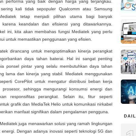
n performa yang baik dengan harga yang terjangkau.
sering kali tidak sepopuler Qualcomm atau Samsung
Mediatek tetap menjadi pilihan utama bagi banyak
karena keandalan dan efisiensi yang ditawarkannya.
ikel ini, kita akan membahas fungsi Mediatek yang perlu
hui untuk memastikan penggunaan yang efisien.
atek dirancang untuk mengoptimalkan kinerja perangkat
gorbankan daya tahan baterai. Hal ini sangat penting
ia ponsel pintar yang selalu membutuhkan daya tahan
ang lama dan kinerja yang stabil. Mediatek menggunakan
seperti CorePilot untuk mengatur distribusi beban kerja
ti prosesor, sehingga mengurangi konsumsi energi dan
kan responsifitas perangkat. Selain itu, fitur seperti
tuk grafik dan MediaTek Helio untuk komunikasi nirkabel
erikan manfaat signifikan dalam pengalaman pengguna.
DAIL
, Mediatek juga menawarkan solusi yang ramah lingkungan
 energi. Dengan adanya inovasi seperti teknologi 5G dan