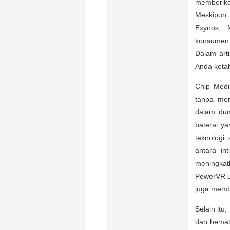
memberika
Meskipun 
Exynos, 
konsumen 
Dalam art
Anda keta
Chip Medi
tanpa men
dalam dun
baterai y
teknologi 
antara in
meningkat
PowerVR un
juga memb
Selain itu
dan hemat