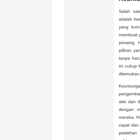
Salah sa
adalah ha
yang komp
membuat p
pesaing. 
pilihan y
tanpa har
ini cukup 
ditemukan
Keuntung
pengemban
alat dan 
dengan m
mereka. H
cepat dan 
pelatiha