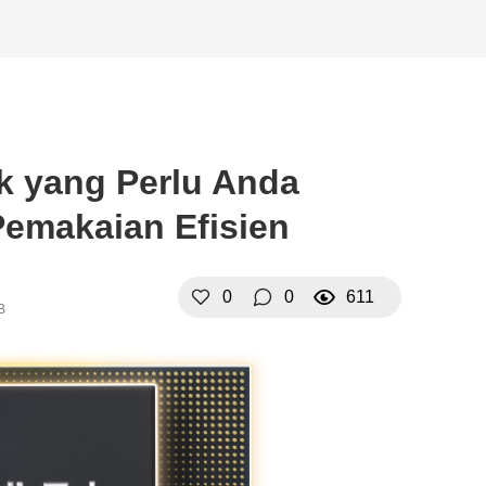
k yang Perlu Anda
Pemakaian Efisien
0
0
611
B