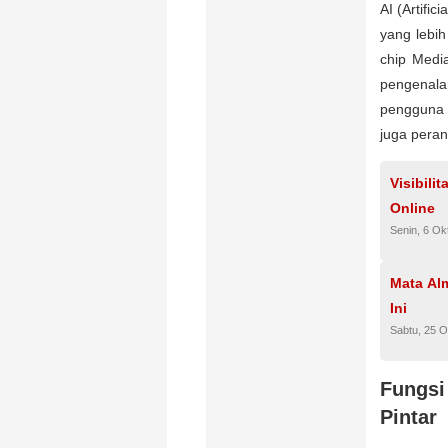
AI (Artifi
yang lebi
chip Medi
pengenal
pengguna 
juga pera
Visibili
Online
Senin, 6 Ok
Mata Al
Ini
Sabtu, 25 O
Fungsi
Pintar