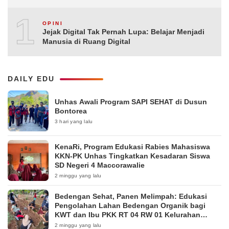
10
OPINI
Jejak Digital Tak Pernah Lupa: Belajar Menjadi
Manusia di Ruang Digital
DAILY EDU
Unhas Awali Program SAPI SEHAT di Dusun
Bontorea
3 hari yang lalu
KenaRi, Program Edukasi Rabies Mahasiswa
KKN-PK Unhas Tingkatkan Kesadaran Siswa
SD Negeri 4 Maccorawalie
2 minggu yang lalu
Bedengan Sehat, Panen Melimpah: Edukasi
Pengolahan Lahan Bedengan Organik bagi
KWT dan Ibu PKK RT 04 RW 01 Kelurahan
Pakintelan
2 minggu yang lalu