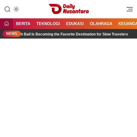
Lewati
ke
Menyajikan Fakta, Menginspirasi
Daily Nusantara
konten
Bangsa
BERITA
TEKNOLOGI
EDUKASI
OLAHRAGA
KEUANG
NEWS
North Bali Is Becoming the Favorite Destination for Slow Travelers