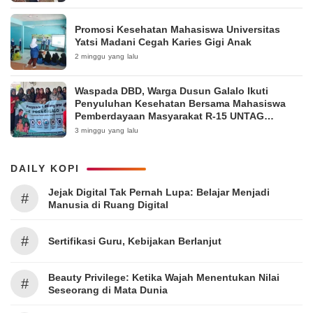
Promosi Kesehatan Mahasiswa Universitas
Yatsi Madani Cegah Karies Gigi Anak
2 minggu yang lalu
Waspada DBD, Warga Dusun Galalo Ikuti
Penyuluhan Kesehatan Bersama Mahasiswa
Pemberdayaan Masyarakat R-15 UNTAG
Surabaya 2026
3 minggu yang lalu
DAILY KOPI
Jejak Digital Tak Pernah Lupa: Belajar Menjadi
#
Manusia di Ruang Digital
#
Sertifikasi Guru, Kebijakan Berlanjut
Beauty Privilege: Ketika Wajah Menentukan Nilai
#
Seseorang di Mata Dunia