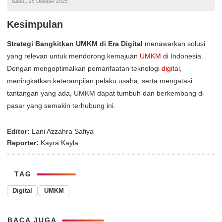
Sabtu, 25 Oktober 2025
Kesimpulan
Strategi Bangkitkan UMKM di Era Digital
menawarkan solusi
yang relevan untuk mendorong kemajuan
UMKM
di Indonesia.
Dengan mengoptimalkan pemanfaatan teknologi
digital
,
meningkatkan keterampilan pelaku usaha, serta mengatasi
tantangan yang ada, UMKM dapat tumbuh dan berkembang di
pasar yang semakin terhubung ini.
Editor:
Lani Azzahra Safiya
Reporter:
Kayra Kayla
TAG
Digital
UMKM
BACA JUGA