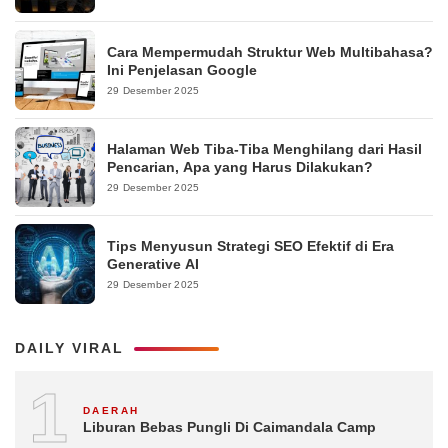
Cara Mempermudah Struktur Web Multibahasa?
Ini Penjelasan Google
29 Desember 2025
Halaman Web Tiba-Tiba Menghilang dari Hasil
Pencarian, Apa yang Harus Dilakukan?
29 Desember 2025
Tips Menyusun Strategi SEO Efektif di Era
Generative AI
29 Desember 2025
DAILY VIRAL
1
DAERAH
Liburan Bebas Pungli Di Caimandala Camp