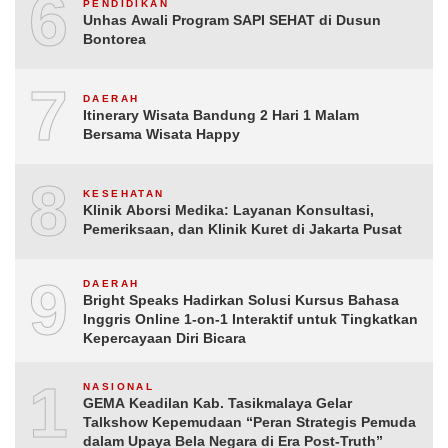
6
PENDIDIKAN
Unhas Awali Program SAPI SEHAT di Dusun
Bontorea
7
DAERAH
Itinerary Wisata Bandung 2 Hari 1 Malam
Bersama Wisata Happy
8
KESEHATAN
Klinik Aborsi Medika: Layanan Konsultasi,
Pemeriksaan, dan Klinik Kuret di Jakarta Pusat
9
DAERAH
Bright Speaks Hadirkan Solusi Kursus Bahasa
Inggris Online 1-on-1 Interaktif untuk Tingkatkan
Kepercayaan Diri Bicara
10
NASIONAL
GEMA Keadilan Kab. Tasikmalaya Gelar
Talkshow Kepemudaan “Peran Strategis Pemuda
dalam Upaya Bela Negara di Era Post-Truth”