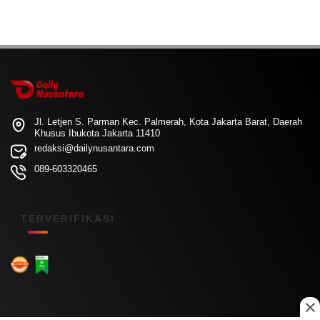
Jl. Letjen S. Parman Kec. Palmerah, Kota Jakarta Barat, Daerah
Khusus Ibukota Jakarta 11410
redaksi@dailynusantara.com
089-603320465
TERVERIFIKASI