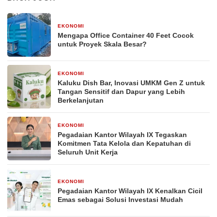
EKONOMI
2 minggu yang lalu
Mengapa Office Container 40 Feet Cocok
untuk Proyek Skala Besar?
EKONOMI
2 bulan yang lalu
Kaluku Dish Bar, Inovasi UMKM Gen Z untuk
Tangan Sensitif dan Dapur yang Lebih
Berkelanjutan
EKONOMI
21 April 2026
Pegadaian Kantor Wilayah IX Tegaskan
Komitmen Tata Kelola dan Kepatuhan di
Seluruh Unit Kerja
EKONOMI
20 April 2026
Pegadaian Kantor Wilayah IX Kenalkan Cicil
Emas sebagai Solusi Investasi Mudah