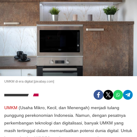
UMKM di era digital [pixabay.com]
UMKM
(Usaha Mikro, Kecil, dan Menengah) menjadi tulang
punggung perekonomian Indonesia. Namun, dengan pesatnya
perkembangan teknologi dan digitalisasi, banyak UMKM yang
masih tertinggal dalam memanfaatkan potensi dunia digital. Untuk