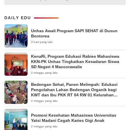
DAILY EDU
Unhas Awali Program SAPI SEHAT di Dusun
Bontorea
3 hari yang lalu
KenaRi, Program Edukasi Rabies Mahasiswa
KKN-PK Unhas Tingkatkan Kesadaran Siswa
SD Negeri 4 Maccorawalie
2 minggu yang lalu
Bedengan Sehat, Panen Melimpah: Edukasi
Pengolahan Lahan Bedengan Organik bagi
KWT dan Ibu PKK RT 04 RW 01 Kelurahan
Pakintelan
2 minggu yang lalu
Promosi Kesehatan Mahasiswa Universitas
Yatsi Madani Cegah Karies Gigi Anak
2 minggu yang lalu