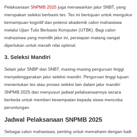
Pelaksanaan
SNPMB 2025
juga menawarkan jalur SNBT, yang
merupakan seleksi berbasis tes. Tes ini bertujuan untuk mengukur
kemampuan kognitif dan potensi akademik calon mahasiswa
melalui Ujian Tulis Berbasis Komputer (UTBK). Bagi calon
mahasiswa yang memilih jalur ini, persiapan matang sangat
diperlukan untuk meraih nilai optimal.
3. Seleksi Mandiri
Selain jalur SNBP dan SNBT, masing-masing perguruan tinggi
menyelenggarakan jalur seleksi mandiri. Perguruan tinggi tujuan
menentukan tes atau proses seleksi lain dalam jalur mandiri
SNPMB 2025 dan menyusun jadwal pelaksanaannya secara
berbeda untuk memberi kesempatan kepada siswa mencoba
peruntungan.
Jadwal Pelaksanaan SNPMB 2025
Sebagai calon mahasiswa, penting untuk memahami dengan baik