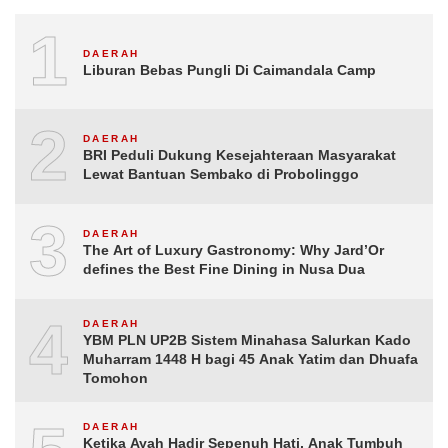
1
DAERAH
Liburan Bebas Pungli Di Caimandala Camp
2
DAERAH
BRI Peduli Dukung Kesejahteraan Masyarakat
Lewat Bantuan Sembako di Probolinggo
3
DAERAH
The Art of Luxury Gastronomy: Why Jard’Or
defines the Best Fine Dining in Nusa Dua
4
DAERAH
YBM PLN UP2B Sistem Minahasa Salurkan Kado
Muharram 1448 H bagi 45 Anak Yatim dan Dhuafa
Tomohon
DAERAH
Ketika Ayah Hadir Sepenuh Hati, Anak Tumbuh