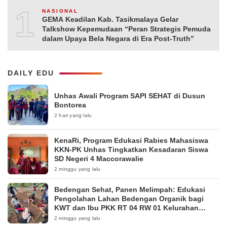
10
NASIONAL
GEMA Keadilan Kab. Tasikmalaya Gelar
Talkshow Kepemudaan “Peran Strategis Pemuda
dalam Upaya Bela Negara di Era Post-Truth”
DAILY EDU
Unhas Awali Program SAPI SEHAT di Dusun
Bontorea
2 hari yang lalu
KenaRi, Program Edukasi Rabies Mahasiswa
KKN-PK Unhas Tingkatkan Kesadaran Siswa
SD Negeri 4 Maccorawalie
2 minggu yang lalu
Bedengan Sehat, Panen Melimpah: Edukasi
Pengolahan Lahan Bedengan Organik bagi
KWT dan Ibu PKK RT 04 RW 01 Kelurahan
Pakintelan
2 minggu yang lalu