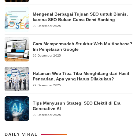
Mengenal Berbagai Tujuan SEO untuk Bisnis,
karena SEO Bukan Cuma Demi Ranking
29 Desember 2025
Cara Mempermudah Struktur Web Multibahasa?
Ini Penjelasan Google
29 Desember 2025
Halaman Web Tiba-Tiba Menghilang dari Hasil
Pencarian, Apa yang Harus Dilakukan?
29 Desember 2025
Tips Menyusun Strategi SEO Efektif di Era
Generative AI
29 Desember 2025
DAILY VIRAL