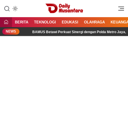
Lewati
ke
Menyajikan Fakta, Menginspirasi
Daily Nusantara
konten
Bangsa
BERITA
TEKNOLOGI
EDUKASI
OLAHRAGA
KEUANG
NEWS
BAMUS Betawi Perkuat Sinergi dengan Polda Metro Jaya, Tegask