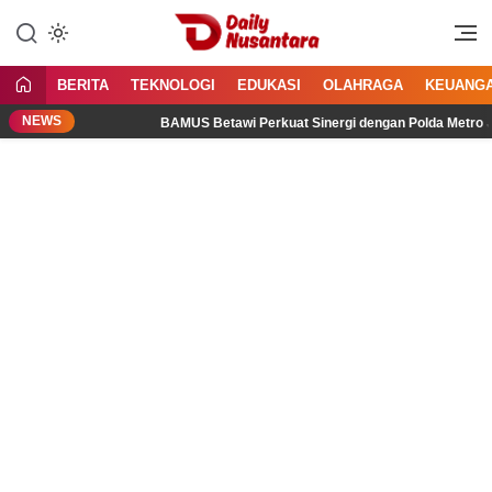
Lewati
ke
Menyajikan Fakta, Menginspirasi
Daily Nusantara
konten
Bangsa
BERITA
TEKNOLOGI
EDUKASI
OLAHRAGA
KEUANG
NEWS
tal
BAMUS Betawi Perkuat Sinergi dengan Polda Metro Jaya,