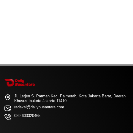
Jl. Letjen S. Parman Kec. Palmerah, Kota Jakarta Barat, Daerah
Khusus Ibukota Jakarta 11410
redaksi@dailynusantara.com
089-603320465