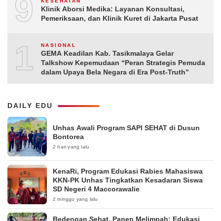
9
KESEHATAN
Klinik Aborsi Medika: Layanan Konsultasi,
Pemeriksaan, dan Klinik Kuret di Jakarta Pusat
10
NASIONAL
GEMA Keadilan Kab. Tasikmalaya Gelar
Talkshow Kepemudaan “Peran Strategis Pemuda
dalam Upaya Bela Negara di Era Post-Truth”
DAILY EDU
Unhas Awali Program SAPI SEHAT di Dusun
Bontorea
2 hari yang lalu
KenaRi, Program Edukasi Rabies Mahasiswa
KKN-PK Unhas Tingkatkan Kesadaran Siswa
SD Negeri 4 Maccorawalie
2 minggu yang lalu
Bedengan Sehat, Panen Melimpah: Edukasi