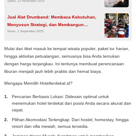
Sabtu, 22 November 2025
Jual Alat Drumband: Membaca Kebutuhan,
Menyusun Strategi, dan Membangun
Senin, 1 September 2025
Keberlanjutan
Mulai dari tiket masuk ke tempat wisata populer, paket tur harian,
hingga aktivitas petualangan, semuanya bisa Anda temukan
dengan harga terjangkau. Ini tentunya membuat perencanaan
liburan menjadi jauh lebih praktis dan hemat biaya.
Mengapa Memilih Hotelterdekat.id?
Pencarian Berbasis Lokasi: Didesain optimal untuk
menemukan hotel terdekat dari posisi Anda secara akurat dan
cepat.
Pilihan Akomodasi Terlengkap: Dari hostel, homestay, hingga
resort dan villa mewah, semua tersedia.
Jaminan Harga Murah: Komitmen untuk memberikan