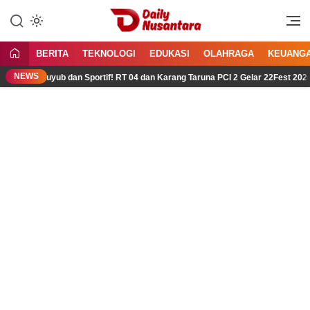
Lewati
ke
Menyajikan Fakta, Menginspirasi
Daily Nusantara
konten
Bangsa
BERITA
TEKNOLOGI
EDUKASI
OLAHRAGA
KEUANG
NEWS
Guyub dan Sportif! RT 04 dan Karang Taruna PCI 2 Gelar 22Fest 2026, Per