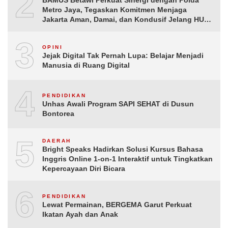
2
BAMUS Betawi Perkuat Sinergi dengan Polda
Metro Jaya, Tegaskan Komitmen Menjaga
Jakarta Aman, Damai, dan Kondusif Jelang HUT
ke-81 Republik Indonesia
3
OPINI
Jejak Digital Tak Pernah Lupa: Belajar Menjadi
Manusia di Ruang Digital
4
PENDIDIKAN
Unhas Awali Program SAPI SEHAT di Dusun
Bontorea
5
DAERAH
Bright Speaks Hadirkan Solusi Kursus Bahasa
Inggris Online 1-on-1 Interaktif untuk Tingkatkan
Kepercayaan Diri Bicara
6
PENDIDIKAN
Lewat Permainan, BERGEMA Garut Perkuat
Ikatan Ayah dan Anak