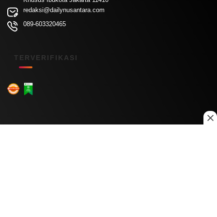
redaksi@dailynusantara.com
089-603320465
TERVERIFIKASI
Menu Kanal
Nasional
Daerah
Ekonomi
Pendidikan
Internasional
Hiburan
Olahraga
Teknologi
Keuangan
Menu Informasi
Tentang Kami
Redaksi
Kontak Kami
Kebijakan Privasi
Disclaimer
Pedoman Media Siber