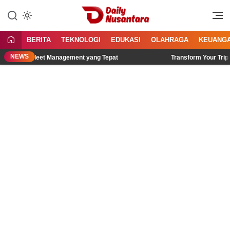
Lewati
ke
Menyajikan Fakta, Menginspirasi
Daily Nusantara
konten
Bangsa
BERITA
TEKNOLOGI
EDUKASI
OLAHRAGA
KEUANG
NEWS
h GPS Fleet Management yang Tepat
Transform Your Trip with T