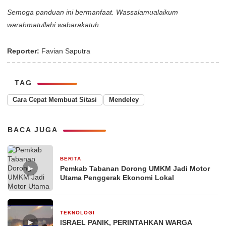
Semoga panduan ini bermanfaat. Wassalamualaikum
warahmatullahi wabarakatuh.
Reporter:
Favian Saputra
TAG
Cara Cepat Membuat Sitasi
Mendeley
BACA JUGA
BERITA
26 Februari 2026
▶
Pemkab Tabanan Dorong UMKM Jadi Motor
Utama Penggerak Ekonomi Lokal
TEKNOLOGI
29 Desember 2025
▶
ISRAEL PANIK, PERINTAHKAN WARGA