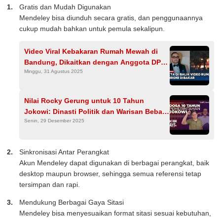
Gratis dan Mudah Digunakan
Mendeley bisa diunduh secara gratis, dan penggunaannya
cukup mudah bahkan untuk pemula sekalipun.
Video Viral Kebakaran Rumah Mewah di
Bandung, Dikaitkan dengan Anggota DPR
Minggu, 31 Agustus 2025
RI Ahmad Sahroni Ternyata Hoaks
Nilai Rocky Gerung untuk 10 Tahun
Jokowi: Dinasti Politik dan Warisan Beban
Senin, 29 Desember 2025
untuk Prabowo Subianto
Sinkronisasi Antar Perangkat
Akun Mendeley dapat digunakan di berbagai perangkat, baik
desktop maupun browser, sehingga semua referensi tetap
tersimpan dan rapi.
Mendukung Berbagai Gaya Sitasi
Mendeley bisa menyesuaikan format sitasi sesuai kebutuhan,