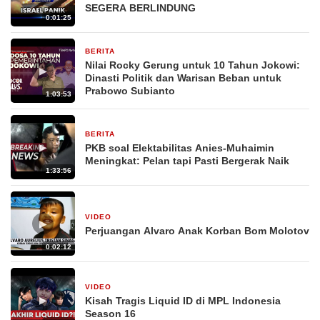
SEGERA BERLINDUNG
0:01:25
BERITA
29 Desember 2025
Nilai Rocky Gerung untuk 10 Tahun Jokowi:
▶
Dinasti Politik dan Warisan Beban untuk
Prabowo Subianto
1:03:53
BERITA
29 Desember 2025
▶
PKB soal Elektabilitas Anies-Muhaimin
Meningkat: Pelan tapi Pasti Bergerak Naik
1:33:56
VIDEO
4 Oktober 2025
▶
Perjuangan Alvaro Anak Korban Bom Molotov
0:02:12
VIDEO
27 September 2025
▶
Kisah Tragis Liquid ID di MPL Indonesia
Season 16