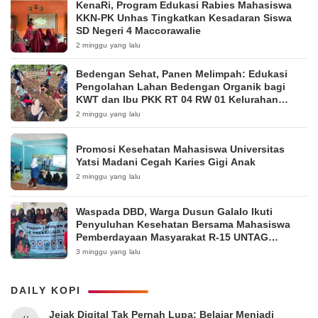
KenaRi, Program Edukasi Rabies Mahasiswa
KKN-PK Unhas Tingkatkan Kesadaran Siswa
SD Negeri 4 Maccorawalie
2 minggu yang lalu
Bedengan Sehat, Panen Melimpah: Edukasi
Pengolahan Lahan Bedengan Organik bagi
KWT dan Ibu PKK RT 04 RW 01 Kelurahan
Pakintelan
2 minggu yang lalu
Promosi Kesehatan Mahasiswa Universitas
Yatsi Madani Cegah Karies Gigi Anak
2 minggu yang lalu
Waspada DBD, Warga Dusun Galalo Ikuti
Penyuluhan Kesehatan Bersama Mahasiswa
Pemberdayaan Masyarakat R-15 UNTAG
Surabaya 2026
3 minggu yang lalu
DAILY KOPI
Jejak Digital Tak Pernah Lupa: Belajar Menjadi