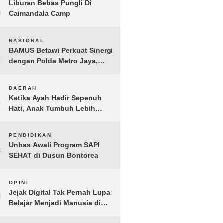
1
Liburan Bebas Pungli Di
Caimandala Camp
2
NASIONAL
BAMUS Betawi Perkuat Sinergi
dengan Polda Metro Jaya,
Tegaskan Komitmen Menjaga
Jakarta Aman, Damai, dan
3
DAERAH
Kondusif Jelang HUT ke-81
Ketika Ayah Hadir Sepenuh
Republik Indonesia
Hati, Anak Tumbuh Lebih
Berani: Kisah Hangat
BERGEMA di Palembang
4
PENDIDIKAN
Unhas Awali Program SAPI
SEHAT di Dusun Bontorea
5
OPINI
Jejak Digital Tak Pernah Lupa:
Belajar Menjadi Manusia di
Ruang Digital