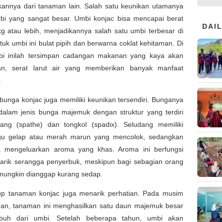
nnya dari tanaman lain. Salah satu keunikan utamanya
bi yang sangat besar. Umbi konjac bisa mencapai berat
DAI
g atau lebih, menjadikannya salah satu umbi terbesar di
tuk umbi ini bulat pipih dan berwarna coklat kehitaman. Di
i inilah tersimpan cadangan makanan yang kaya akan
n, serat larut air yang memberikan banyak manfaat
.
, bunga konjac juga memiliki keunikan tersendiri. Bunganya
dalam jenis bunga majemuk dengan struktur yang terdiri
dang (spathe) dan tongkol (spadix). Seludang memiliki
u gelap atau merah marun yang mencolok, sedangkan
a mengeluarkan aroma yang khas. Aroma ini berfungsi
arik serangga penyerbuk, meskipun bagi sebagian orang
 mungkin dianggap kurang sedap.
dup tanaman konjac juga menarik perhatian. Pada musim
an, tanaman ini menghasilkan satu daun majemuk besar
buh dari umbi. Setelah beberapa tahun, umbi akan