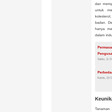
dan mempe
untuk me
kolester
badan. De
hanya me
dalam indu
Permasa
Pengusa
Sabtu, 11 O
Perbeda
Kamis, 23 
Keunik
Tanaman 