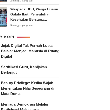
Anak
2 minggu yang lalu
Waspada DBD, Warga Dusun
Galalo Ikuti Penyuluhan
Kesehatan Bersama
Mahasiswa Pemberdayaan
3 minggu yang lalu
Masyarakat R-15 UNTAG
Surabaya 2026
Y KOPI
Jejak Digital Tak Pernah Lupa:
Belajar Menjadi Manusia di Ruang
Digital
Sertifikasi Guru, Kebijakan
Berlanjut
Beauty Privilege: Ketika Wajah
Menentukan Nilai Seseorang di
Mata Dunia
Menjaga Demokrasi Melalui
Partisipasi Mahasiswa