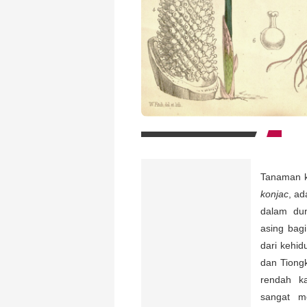
Tanaman k
konjac
, ad
dalam dun
asing bag
dari kehid
dan Tiongk
rendah ka
sangat me