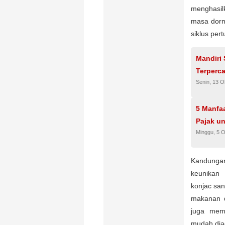
menghasil
masa dorm
siklus per
Mandiri 
Terperc
Senin, 13 O
5 Manfa
Pajak un
Minggu, 5 
Kandunga
keunikan
konjac san
makanan d
juga mem
mudah dia