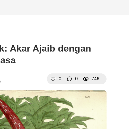
: Akar Ajaib dengan
iasa
0
0
746
B