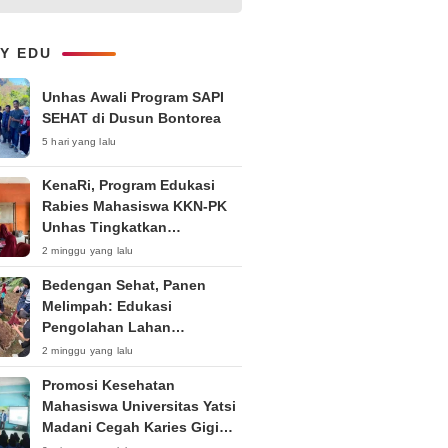
Kepemudaan “Peran Strategis
Pemuda dalam Upaya Bela
Negara di Era Post-Truth”
LY EDU
Unhas Awali Program SAPI
SEHAT di Dusun Bontorea
5 hari yang lalu
KenaRi, Program Edukasi
Rabies Mahasiswa KKN-PK
Unhas Tingkatkan
Kesadaran Siswa SD Negeri 4
2 minggu yang lalu
Maccorawalie
Bedengan Sehat, Panen
Melimpah: Edukasi
Pengolahan Lahan
Bedengan Organik bagi KWT
2 minggu yang lalu
dan Ibu PKK RT 04 RW 01
Promosi Kesehatan
Kelurahan Pakintelan
Mahasiswa Universitas Yatsi
Madani Cegah Karies Gigi