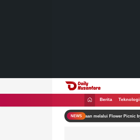
Lewati
ke
konten
Daily Nusantara
Menyajikan Fakta, Menginspirasi Ban
Berita
Teknologi
ra Rayakan Semangat Kemerdekaan melalui Flower Picnic by The Pool 
NEWS