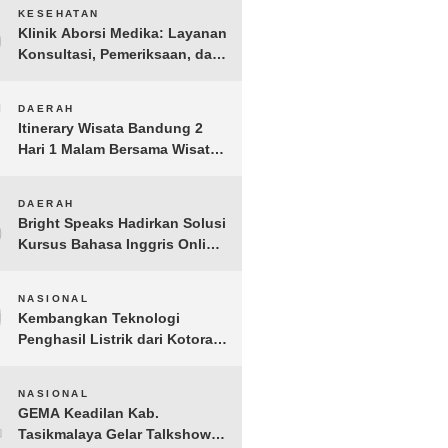
6
KESEHATAN
Klinik Aborsi Medika: Layanan
Konsultasi, Pemeriksaan, dan
Klinik Kuret di Jakarta Pusat
7
DAERAH
Itinerary Wisata Bandung 2
Hari 1 Malam Bersama Wisata
Happy
8
DAERAH
Bright Speaks Hadirkan Solusi
Kursus Bahasa Inggris Online
1-on-1 Interaktif untuk
Tingkatkan Kepercayaan Diri
9
NASIONAL
Bicara
Kembangkan Teknologi
Penghasil Listrik dari Kotoran
Sapi, BioVolt Wakili Indonesia
di Semifinal Asia Pasifik
10
NASIONAL
GEMA Keadilan Kab.
Tasikmalaya Gelar Talkshow