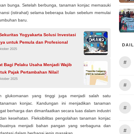
kan bunga. Setelah berbunga, tanaman konjac memasuki
ansi (istirahat) selama beberapa bulan sebelum memulai
tumbuhan baru.
Sekuritas Yogyakarta Solusi Investasi
aya untuk Pemula dan Profesional
DAIL
ktober 2025
#
at Bagi Pelaku Usaha Menjadi Wajib
tuk Pajak Pertambahan Nilai!
Oktober 2025
#
n glukomanan yang tinggi juga menjadi salah satu
 tanaman konjac. Kandungan ini menjadikan tanaman
#
gat berharga dan dimanfaatkan secara luas dalam industri
an kesehatan. Fleksibilitas pengolahan tanaman konjac
buatnya menjadi bahan pangan yang serbaguna dan
#
daptasi dalam berbagai jenis masakan.