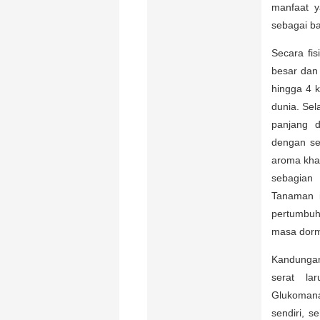
manfaat y
sebagai ba
Secara fi
besar dan 
hingga 4 
dunia. Sel
panjang d
dengan se
aroma kha
sebagian 
Tanaman i
pertumbuh
masa dorm
Kandungan
serat la
Glukomana
sendiri, 