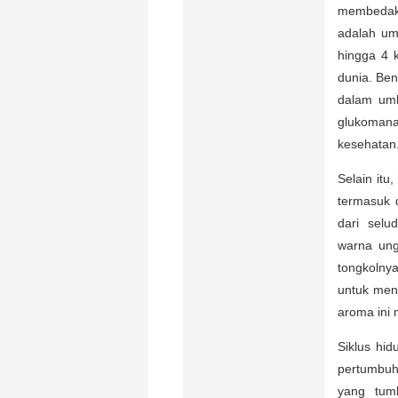
membedaka
adalah um
hingga 4 k
dunia. Ben
dalam umb
glukomana
kesehatan
Selain itu
termasuk 
dari selu
warna ung
tongkolny
untuk men
aroma ini
Siklus hi
pertumbuh
yang tum