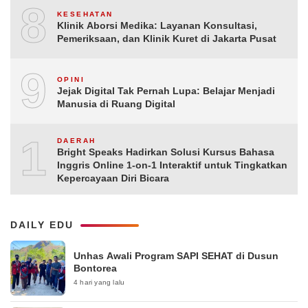
8
KESEHATAN
Klinik Aborsi Medika: Layanan Konsultasi,
Pemeriksaan, dan Klinik Kuret di Jakarta Pusat
9
OPINI
Jejak Digital Tak Pernah Lupa: Belajar Menjadi
Manusia di Ruang Digital
10
DAERAH
Bright Speaks Hadirkan Solusi Kursus Bahasa
Inggris Online 1-on-1 Interaktif untuk Tingkatkan
Kepercayaan Diri Bicara
DAILY EDU
Unhas Awali Program SAPI SEHAT di Dusun
Bontorea
4 hari yang lalu