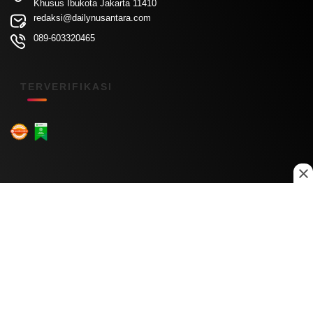
Khusus Ibukota Jakarta 11410
redaksi@dailynusantara.com
089-603320465
TERVERIFIKASI
Menu Kanal
Nasional
Daerah
Ekonomi
Pendidikan
Internasional
Hiburan
Olahraga
Teknologi
Keuangan
Menu Informasi
Tentang Kami
Redaksi
Kontak Kami
Kebijakan Privasi
Disclaimer
Pedoman Media Siber