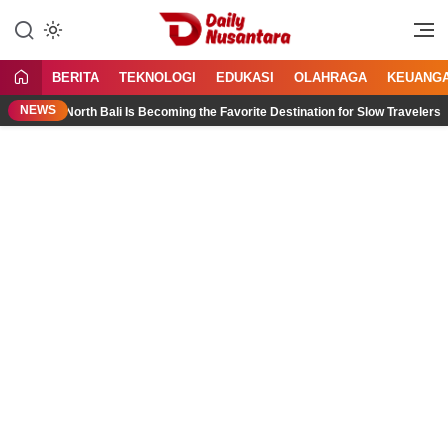
Lewati
ke
Menyajikan Fakta, Menginspirasi
Daily Nusantara
konten
Bangsa
BERITA
TEKNOLOGI
EDUKASI
OLAHRAGA
KEUANG
NEWS
Why North Bali Is Becoming the Favorite Destination for Slow Travelers