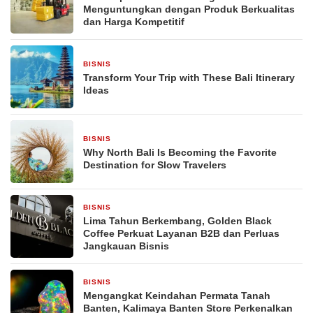
Menguntungkan dengan Produk Berkualitas
dan Harga Kompetitif
BISNIS
3 hari yang lalu
Transform Your Trip with These Bali Itinerary
Ideas
BISNIS
3 hari yang lalu
Why North Bali Is Becoming the Favorite
Destination for Slow Travelers
BISNIS
5 hari yang lalu
Lima Tahun Berkembang, Golden Black
Coffee Perkuat Layanan B2B dan Perluas
Jangkauan Bisnis
BISNIS
2 minggu yang lalu
Mengangkat Keindahan Permata Tanah
Banten, Kalimaya Banten Store Perkenalkan