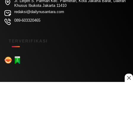
Jl. Letjen S. Parman Kec. Palmerah, Kota Jakarta Barat, Daerah
Khusus Ibukota Jakarta 11410
redaksi@dailynusantara.com
089-603320465
TERVERIFIKASI
Menu Kanal
Nasional
Daerah
Ekonomi
Pendidikan
Internasional
Hiburan
Olahraga
Teknologi
Keuangan
Menu Informasi
Tentang Kami
Redaksi
Kontak Kami
Kebijakan Privasi
Disclaimer
Pedoman Media Siber