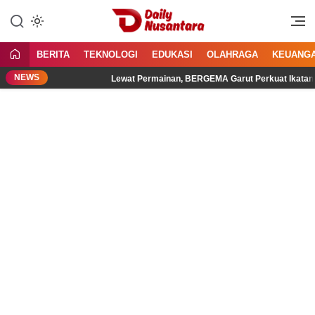
Lewati
ke
Menyajikan Fakta, Menginspirasi
Daily Nusantara
konten
Bangsa
BERITA
TEKNOLOGI
EDUKASI
OLAHRAGA
KEUANG
NEWS
sial
Lewat Permainan, BERGEMA Garut Perkuat Ikatan Ayah