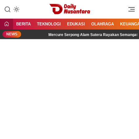
Lewati
ke
Menyajikan Fakta, Menginspirasi
Daily Nusantara
konten
Bangsa
BERITA
TEKNOLOGI
EDUKASI
OLAHRAGA
KEUANG
NEWS
ngar
Mercure Serpong Alam Sutera Rayakan Semangat Kemerde