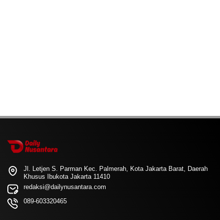
Jl. Letjen S. Parman Kec. Palmerah, Kota Jakarta Barat, Daerah
Khusus Ibukota Jakarta 11410
redaksi@dailynusantara.com
089-603320465