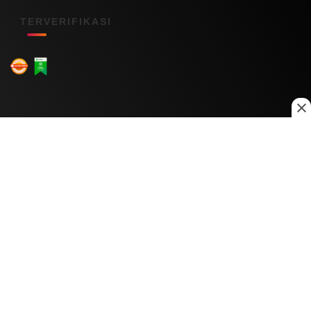
TERVERIFIKASI
Menu Kanal
Nasional
Daerah
Ekonomi
Pendidikan
Internasional
Hiburan
Olahraga
Teknologi
Keuangan
Menu Informasi
Tentang Kami
Redaksi
Kontak Kami
Kebijakan Privasi
Disclaimer
Pedoman Media Siber
Copyright © 2026 Daily Nusantara. All rights reserved.
© 2026
PT Digital Kreator Nusantara
0
0
1410