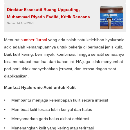
Direktur Eksekutif Ruang Upgrading,
Muhammad Riyadh Fadild, Kritik Rencana
Senin, 14 April 2025
Evakuasi 1.000 Warga Palestina ke Indonesia
Menurut
sumber Jurnal
yang ada salah satu kelebihan hyaluronic
acid adalah kemampuannya untuk bekerja di berbagai jenis kulit.
Baik kulit kering, berminyak, kombinasi, hingga sensitif semuanya
bisa mendapat manfaat dari bahan ini. HA juga tidak menyumbat
pori-pori, tidak menyebabkan jerawat, dan terasa ringan saat
diaplikasikan.
Manfaat Hyaluronic Acid untuk Kulit
Membantu menjaga kelembapan kulit secara intensif
Membuat kulit terasa lebih kenyal dan halus
Menyamarkan garis halus akibat dehidrasi
Menenangkan kulit yang kering atau teriritasi