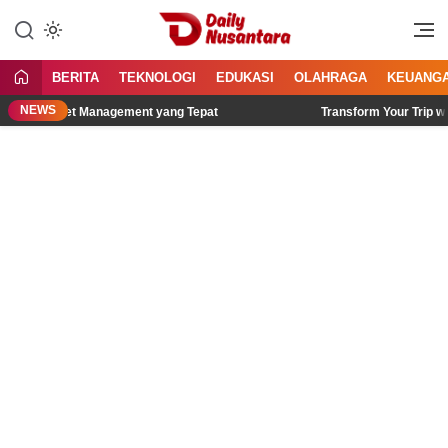
Lewati
ke
Menyajikan Fakta, Menginspirasi
Daily Nusantara
konten
Bangsa
BERITA
TEKNOLOGI
EDUKASI
OLAHRAGA
KEUANG
NEWS
PS Fleet Management yang Tepat
Transform Your Trip with Thes