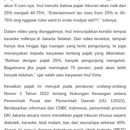
akun X.com-nya, Inul menulis bahwa pajak hiburan akan naik dari
25% menjadi 40-75%. “Entertainment tax rises from 25% to 40-
75% sing nggawe rules want to invite modyar tah!!!!,” tulisnya.
Dalam video yang diunggahnya, Inul menunjukkan kondisi tempat
karaoke miliknya di Jakarta Selatan. Dari video tersebut, tampak
hanya dua hingga tiga ruangan yang terisi pengunjung. Ia juga
menanyakan kepada karyawan tentang pajak yang dikenakan.
“Bahkan dengan pajak 25%, banyak pengunjung mengeluh.
Bagaimana jika pajak meningkat 70 persen, pasti akan lebih
banyak keluhan,” ujar salah satu karyawan Inul Vizta.
Kenaikan pajak ini merujuk pada peraturan undang-undang
Nomor 1 Tahun 2022 tentang Hubungan Keuangan antara
Pemerintah Pusat dan Pemerintah Daerah (UU 1/2022).
Berdasarkan informasi dari CNBC Indonesia, pemerintah provinsi
DKI Jakarta secara resmi menaikkan pajak hiburan khusus seperti
diskotek, karaoke, klub malam, bar, dan sauna/spa sebesar 40%.
Aturan ini sesuai dengan ketentuan pajak objek tertentu (PBJT)