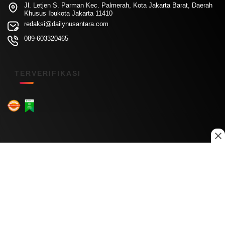
Jl. Letjen S. Parman Kec. Palmerah, Kota Jakarta Barat, Daerah
Khusus Ibukota Jakarta 11410
redaksi@dailynusantara.com
089-603320465
TERVERIFIKASI
Menu Kanal
Nasional
Daerah
Ekonomi
Pendidikan
Internasional
Hiburan
Olahraga
Teknologi
Keuangan
Menu Informasi
Tentang Kami
Redaksi
Kontak Kami
Kebijakan Privasi