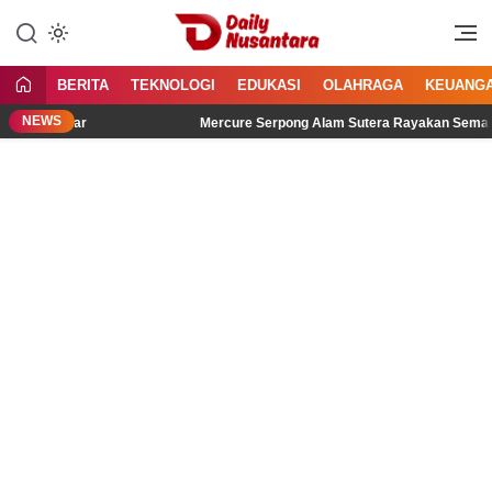
Lewati
ke
Menyajikan Fakta, Menginspirasi
Daily Nusantara
konten
Bangsa
BERITA
TEKNOLOGI
EDUKASI
OLAHRAGA
KEUANG
NEWS
dengar
Mercure Serpong Alam Sutera Rayakan Semangat Kemer