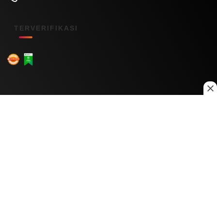
TERVERIFIKASI
Menu Kanal
Nasional
Daerah
Ekonomi
Pendidikan
Internasional
Hiburan
Olahraga
Teknologi
Keuangan
Menu Informasi
Tentang Kami
Redaksi
Kontak Kami
Kebijakan Privasi
Disclaimer
Pedoman Media Siber
Copyright © 2026 Daily Nusantara. All rights reserved.
© 2026
PT Digital Kreator Nusantara