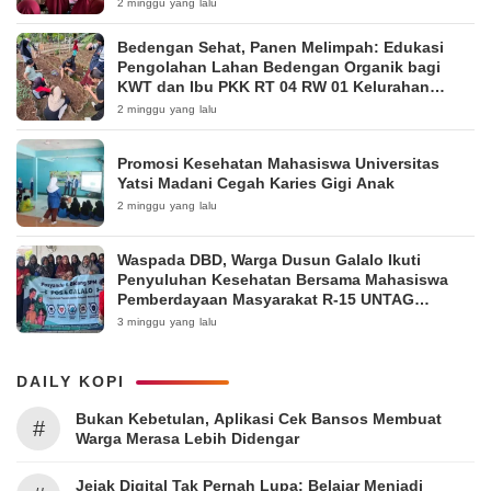
2 minggu yang lalu
Bedengan Sehat, Panen Melimpah: Edukasi
Pengolahan Lahan Bedengan Organik bagi
KWT dan Ibu PKK RT 04 RW 01 Kelurahan
Pakintelan
2 minggu yang lalu
Promosi Kesehatan Mahasiswa Universitas
Yatsi Madani Cegah Karies Gigi Anak
2 minggu yang lalu
Waspada DBD, Warga Dusun Galalo Ikuti
Penyuluhan Kesehatan Bersama Mahasiswa
Pemberdayaan Masyarakat R-15 UNTAG
Surabaya 2026
3 minggu yang lalu
DAILY KOPI
Bukan Kebetulan, Aplikasi Cek Bansos Membuat
#
Warga Merasa Lebih Didengar
Jejak Digital Tak Pernah Lupa: Belajar Menjadi