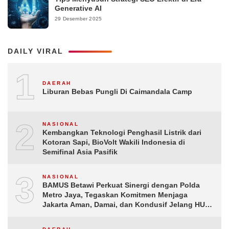
Generative AI
29 Desember 2025
DAILY VIRAL
1
DAERAH
Liburan Bebas Pungli Di Caimandala Camp
2
NASIONAL
Kembangkan Teknologi Penghasil Listrik dari
Kotoran Sapi, BioVolt Wakili Indonesia di
Semifinal Asia Pasifik
3
NASIONAL
BAMUS Betawi Perkuat Sinergi dengan Polda
Metro Jaya, Tegaskan Komitmen Menjaga
Jakarta Aman, Damai, dan Kondusif Jelang HUT
ke-81 Republik Indonesia