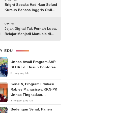
9
Bright Speaks Hadirkan Solusi
Kursus Bahasa Inggris Online
1-on-1 Interaktif untuk
Tingkatkan Kepercayaan Diri
10
OPINI
Bicara
Jejak Digital Tak Pernah Lupa:
Belajar Menjadi Manusia di
Ruang Digital
LY EDU
Unhas Awali Program SAPI
SEHAT di Dusun Bontorea
3 hari yang lalu
KenaRi, Program Edukasi
Rabies Mahasiswa KKN-PK
Unhas Tingkatkan
Kesadaran Siswa SD Negeri 4
2 minggu yang lalu
Maccorawalie
Bedengan Sehat, Panen