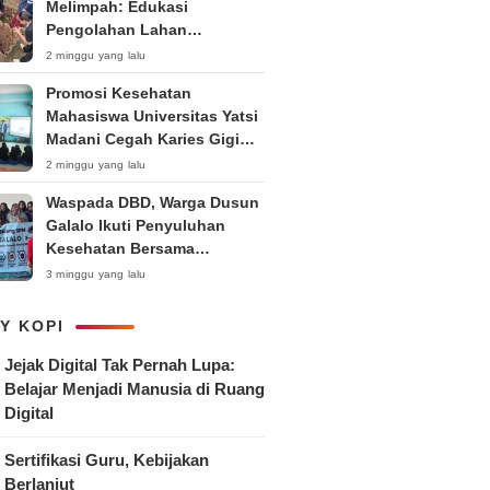
Melimpah: Edukasi
Pengolahan Lahan
Bedengan Organik bagi KWT
2 minggu yang lalu
dan Ibu PKK RT 04 RW 01
Promosi Kesehatan
Kelurahan Pakintelan
Mahasiswa Universitas Yatsi
Madani Cegah Karies Gigi
Anak
2 minggu yang lalu
Waspada DBD, Warga Dusun
Galalo Ikuti Penyuluhan
Kesehatan Bersama
Mahasiswa Pemberdayaan
3 minggu yang lalu
Masyarakat R-15 UNTAG
Surabaya 2026
Y KOPI
Jejak Digital Tak Pernah Lupa:
Belajar Menjadi Manusia di Ruang
Digital
Sertifikasi Guru, Kebijakan
Berlanjut