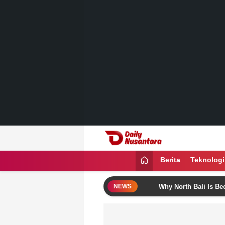
Lewati
ke
konten
Daily Nusantara
Menyajikan Fakta, Menginspirasi Ban
Berita
Teknologi
 These Bali Itinerary Ideas
Why North Bali Is Becoming t
NEWS