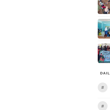
DAIL
#
#