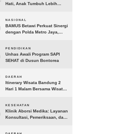
Hati, Anak Tumbuh Lebih
Berani: Kisah Hangat
BERGEMA di Palembang
5
NASIONAL
BAMUS Betawi Perkuat Sinergi
dengan Polda Metro Jaya,
Tegaskan Komitmen Menjaga
Jakarta Aman, Damai, dan
6
PENDIDIKAN
Kondusif Jelang HUT ke-81
Unhas Awali Program SAPI
Republik Indonesia
SEHAT di Dusun Bontorea
7
DAERAH
Itinerary Wisata Bandung 2
Hari 1 Malam Bersama Wisata
Happy
8
KESEHATAN
Klinik Aborsi Medika: Layanan
Konsultasi, Pemeriksaan, dan
Klinik Kuret di Jakarta Pusat
DAERAH