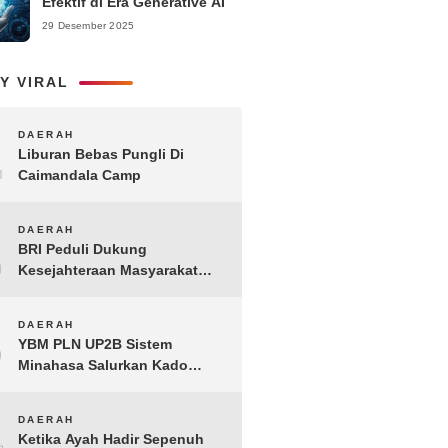
Efektif di Era Generative AI
29 Desember 2025
Y VIRAL
1
DAERAH
Liburan Bebas Pungli Di
Caimandala Camp
2
DAERAH
BRI Peduli Dukung
Kesejahteraan Masyarakat
Lewat Bantuan Sembako di
Probolinggo
3
DAERAH
YBM PLN UP2B Sistem
Minahasa Salurkan Kado
Muharram 1448 H bagi 45
Anak Yatim dan Dhuafa
4
DAERAH
Tomohon
Ketika Ayah Hadir Sepenuh