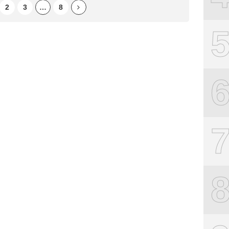
2
3
…
8