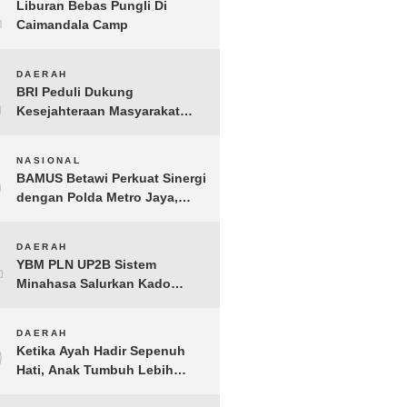
1
Liburan Bebas Pungli Di
Caimandala Camp
2
DAERAH
BRI Peduli Dukung
Kesejahteraan Masyarakat
Lewat Bantuan Sembako di
Probolinggo
3
NASIONAL
BAMUS Betawi Perkuat Sinergi
dengan Polda Metro Jaya,
Tegaskan Komitmen Menjaga
Jakarta Aman, Damai, dan
4
DAERAH
Kondusif Jelang HUT ke-81
YBM PLN UP2B Sistem
Republik Indonesia
Minahasa Salurkan Kado
Muharram 1448 H bagi 45
Anak Yatim dan Dhuafa
5
DAERAH
Tomohon
Ketika Ayah Hadir Sepenuh
Hati, Anak Tumbuh Lebih
Berani: Kisah Hangat