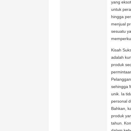
yang ekso
untuk pera
hingga per
menjual pr
sesuatu ya
memperkua
Kisah Suk
adalah ku
produk se
permintaa
Pelanggan 
sehingga 
unik. Ia t
personal 
Bahkan, ka
produk yan
tahun. Kon
dalam keb