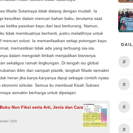
ses Made Sutamaya tidak datang dengan mudah. Ia
i kesulitan dalam mencari bahan baku, terutama saat
s ketika pasokan kayu dari laut berkurang. Namun,
itu tidak membuatnya berhenti, justru melatihnya untuk
tif mencari solusi. Ia memanfaatkan setiap potongan kayu
DAIL
mat, memastikan tidak ada yang terbuang sia-sia.
nnya dalam mengolah limbah menjadikan bisnisnya
#
tan sekaligus ramah lingkungan. Di tengah isu global
rubahan iklim dan sampah plastik, langkah Made semakin
idak heran jika karya-karyanya dipuji sebagai contoh nyata
#
ip ekonomi sirkular. Semua itu membuat Kisah Sukses
maya semakin berharga untuk dipelajari.
#
Buku Non Fiksi serta Arti, Jenis dan Cara
ktober 2025
#