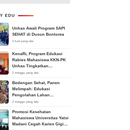
1-on-1 Interaktif untuk
Tingkatkan Kepercayaan Diri
Bicara
LY EDU
Unhas Awali Program SAPI
SEHAT di Dusun Bontorea
3 hari yang lalu
KenaRi, Program Edukasi
Rabies Mahasiswa KKN-PK
Unhas Tingkatkan
Kesadaran Siswa SD Negeri 4
2 minggu yang lalu
Maccorawalie
Bedengan Sehat, Panen
Melimpah: Edukasi
Pengolahan Lahan
Bedengan Organik bagi KWT
2 minggu yang lalu
dan Ibu PKK RT 04 RW 01
Promosi Kesehatan
Kelurahan Pakintelan
Mahasiswa Universitas Yatsi
Madani Cegah Karies Gigi