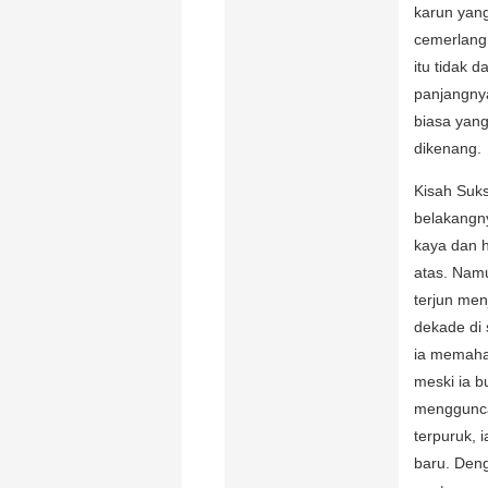
karun yang
cemerlang:
itu tidak 
panjangnya 
biasa yan
dikenang.
Kisah Suks
belakangny
kaya dan 
atas. Nam
terjun men
dekade di 
ia memaha
meski ia b
menggunca
terpuruk, 
baru. Den