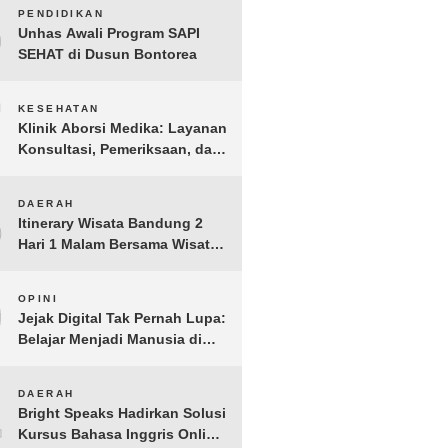
BERGEMA di Palembang
6
PENDIDIKAN
Unhas Awali Program SAPI
SEHAT di Dusun Bontorea
7
KESEHATAN
Klinik Aborsi Medika: Layanan
Konsultasi, Pemeriksaan, dan
Klinik Kuret di Jakarta Pusat
8
DAERAH
Itinerary Wisata Bandung 2
Hari 1 Malam Bersama Wisata
Happy
9
OPINI
Jejak Digital Tak Pernah Lupa:
Belajar Menjadi Manusia di
Ruang Digital
10
DAERAH
Bright Speaks Hadirkan Solusi
Kursus Bahasa Inggris Online