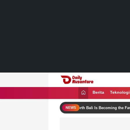
Lewati
ke
konten
Daily Nusantara
Menyajikan Fakta, Menginspirasi Ban
Berita
Teknologi
nerary Ideas
Why North Bali Is Becoming the Favorite Des
NEWS