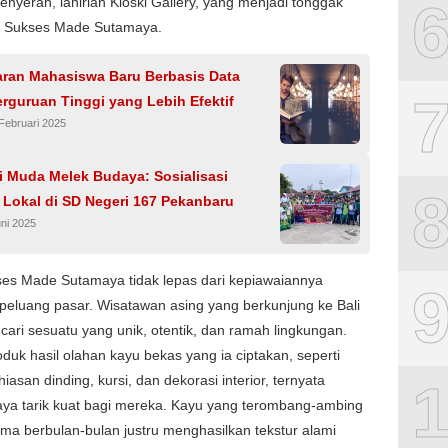
nyerah, lahirlah Kioski Gallery, yang menjadi tonggak
h Sukses Made Sutamaya.
aran Mahasiswa Baru Berbasis Data
rguruan Tinggi yang Lebih Efektif
Februari 2025
i Muda Melek Budaya: Sosialisasi
 Lokal di SD Negeri 167 Pekanbaru
ni 2025
ses Made Sutamaya tidak lepas dari kepiawaiannya
eluang pasar. Wisatawan asing yang berkunjung ke Bali
cari sesuatu yang unik, otentik, dan ramah lingkungan.
duk hasil olahan kayu bekas yang ia ciptakan, seperti
hiasan dinding, kursi, dan dekorasi interior, ternyata
aya tarik kuat bagi mereka. Kayu yang terombang-ambing
lama berbulan-bulan justru menghasilkan tekstur alami