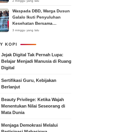
Anak
2 minggu yang lalu
Waspada DBD, Warga Dusun
Galalo Ikuti Penyuluhan
Kesehatan Bersama
Mahasiswa Pemberdayaan
3 minggu yang lalu
Masyarakat R-15 UNTAG
Surabaya 2026
Y KOPI
Jejak Digital Tak Pernah Lupa:
Belajar Menjadi Manusia di Ruang
Digital
Sertifikasi Guru, Kebijakan
Berlanjut
Beauty Privilege: Ketika Wajah
Menentukan Nilai Seseorang di
Mata Dunia
Menjaga Demokrasi Melalui
Partisipasi Mahasiswa