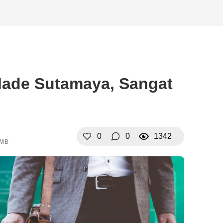
Made Sutamaya, Sangat
0
0
1342
WIB