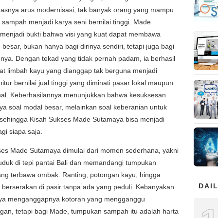
rasnya arus modernisasi, tak banyak orang yang mampu
ampah menjadi karya seni bernilai tinggi. Made
menjadi bukti bahwa visi yang kuat dapat membawa
besar, bukan hanya bagi dirinya sendiri, tetapi juga bagi
nya. Dengan tekad yang tidak pernah padam, ia berhasil
t limbah kayu yang dianggap tak berguna menjadi
itur bernilai jual tinggi yang diminati pasar lokal maupun
onal. Keberhasilannya menunjukkan bahwa kesuksesan
a soal modal besar, melainkan soal keberanian untuk
sehingga Kisah Sukses Made Sutamaya bisa menjadi
agi siapa saja.
ses Made Sutamaya dimulai dari momen sederhana, yakni
duduk di tepi pantai Bali dan memandangi tumpukan
ng terbawa ombak. Ranting, potongan kayu, hingga
DAIL
n berserakan di pasir tanpa ada yang peduli. Kebanyakan
ya menganggapnya kotoran yang mengganggu
an, tetapi bagi Made, tumpukan sampah itu adalah harta