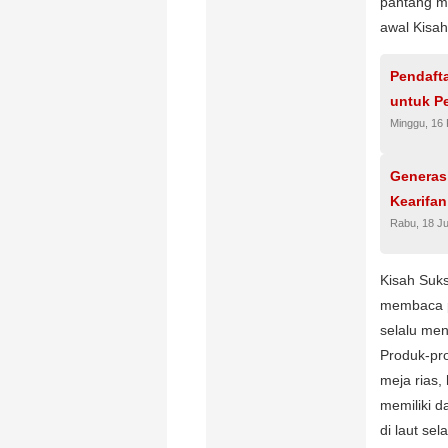
pantang me
awal Kisa
Pendaft
untuk Pe
Minggu, 16 
Generas
Kearifan
Rabu, 18 Ju
Kisah Suk
membaca p
selalu men
Produk-pro
meja rias, 
memiliki d
di laut se