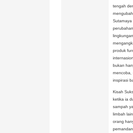
tengah de
mengubah s
Sutamaya 
perubahan 
lingkungan
mengangka
produk furn
internasi
bukan hany
mencoba, 
inspirasi b
Kisah Suk
ketika ia 
sampah ya
limbah lai
orang han
pemandang