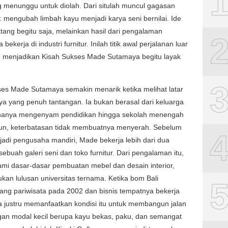
 menunggu untuk diolah. Dari situlah muncul gagasan
 mengubah limbah kayu menjadi karya seni bernilai. Ide
datang begitu saja, melainkan hasil dari pengalaman
bekerja di industri furnitur. Inilah titik awal perjalanan luar
g menjadikan Kisah Sukses Made Sutamaya begitu layak
es Made Sutamaya semakin menarik ketika melihat latar
a yang penuh tantangan. Ia bukan berasal dari keluarga
hanya mengenyam pendidikan hingga sekolah menengah
un, keterbatasan tidak membuatnya menyerah. Sebelum
jadi pengusaha mandiri, Made bekerja lebih dari dua
sebuah galeri seni dan toko furnitur. Dari pengalaman itu,
mi dasar-dasar pembuatan mebel dan desain interior,
ukan lulusan universitas ternama. Ketika bom Bali
ng pariwisata pada 2002 dan bisnis tempatnya bekerja
ia justru memanfaatkan kondisi itu untuk membangun jalan
gan modal kecil berupa kayu bekas, paku, dan semangat