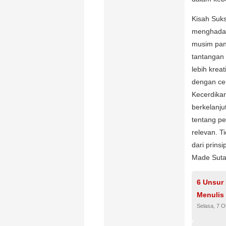
Kisah Suk
menghadap
musim pana
tantangan 
lebih krea
dengan cer
Kecerdika
berkelanju
tentang pe
relevan. T
dari prins
Made Suta
6 Unsur 
Menulis
Selasa, 7 O