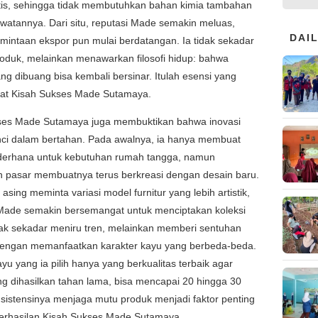
tis, sehingga tidak membutuhkan bahan kimia tambahan
watannya. Dari situ, reputasi Made semakin meluas,
DAI
mintaan ekspor pun mulai berdatangan. Ia tidak sekadar
oduk, melainkan menawarkan filosofi hidup: bahwa
ng dibuang bisa kembali bersinar. Itulah esensi yang
t Kisah Sukses Made Sutamaya.
ses Made Sutamaya juga membuktikan bahwa inovasi
nci dalam bertahan. Pada awalnya, ia hanya membuat
derhana untuk kebutuhan rumah tangga, namun
n pasar membuatnya terus berkreasi dengan desain baru.
asing meminta variasi model furnitur yang lebih artistik,
Made semakin bersemangat untuk menciptakan koleksi
idak sekadar meniru tren, melainkan memberi sentuhan
dengan memanfaatkan karakter kayu yang berbeda-beda.
yu yang ia pilih hanya yang berkualitas terbaik agar
g dihasilkan tahan lama, bisa mencapai 20 hingga 30
sistensinya menjaga mutu produk menjadi faktor penting
erhasilan Kisah Sukses Made Sutamaya.