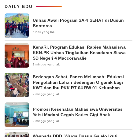
DAILY EDU
Unhas Awali Program SAPI SEHAT di Dusun
Bontorea
5 hari yang lalu
KenaRi, Program Edukasi Rabies Mahasiswa
KKN-PK Unhas Tingkatkan Kesadaran Siswa
SD Negeri 4 Maccorawalie
2 minggu yang lalu
Bedengan Sehat, Panen Melimpah: Edukasi
Pengolahan Lahan Bedengan Organik bagi
KWT dan Ibu PKK RT 04 RW 01 Kelurahan
Pakintelan
2 minggu yang lalu
Promosi Kesehatan Mahasiswa Universitas
Yatsi Madani Cegah Karies Gigi Anak
2 minggu yang lalu
Waspada DBD, Warga Dusun Galalo Ikuti