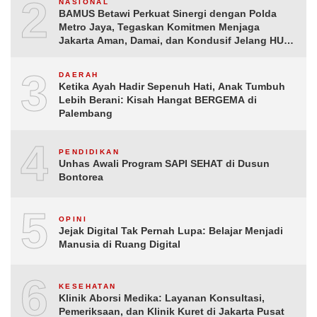
2
NASIONAL
BAMUS Betawi Perkuat Sinergi dengan Polda
Metro Jaya, Tegaskan Komitmen Menjaga
Jakarta Aman, Damai, dan Kondusif Jelang HUT
ke-81 Republik Indonesia
3
DAERAH
Ketika Ayah Hadir Sepenuh Hati, Anak Tumbuh
Lebih Berani: Kisah Hangat BERGEMA di
Palembang
4
PENDIDIKAN
Unhas Awali Program SAPI SEHAT di Dusun
Bontorea
5
OPINI
Jejak Digital Tak Pernah Lupa: Belajar Menjadi
Manusia di Ruang Digital
6
KESEHATAN
Klinik Aborsi Medika: Layanan Konsultasi,
Pemeriksaan, dan Klinik Kuret di Jakarta Pusat