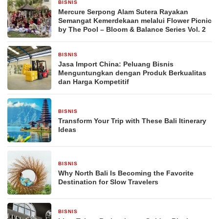
BISNIS
16 jam yang lalu
Mercure Serpong Alam Sutera Rayakan
Semangat Kemerdekaan melalui Flower Picnic
by The Pool – Bloom & Balance Series Vol. 2
BISNIS
18 jam yang lalu
Jasa Import China: Peluang Bisnis
Menguntungkan dengan Produk Berkualitas
dan Harga Kompetitif
BISNIS
2 hari yang lalu
Transform Your Trip with These Bali Itinerary
Ideas
BISNIS
2 hari yang lalu
Why North Bali Is Becoming the Favorite
Destination for Slow Travelers
BISNIS
4 hari yang lalu