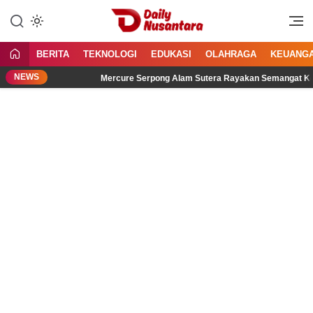
Lewati
ke
Menyajikan Fakta, Menginspirasi
Daily Nusantara
konten
Bangsa
BERITA
TEKNOLOGI
EDUKASI
OLAHRAGA
KEUANG
NEWS
ar
Mercure Serpong Alam Sutera Rayakan Semangat Kemerdekaa