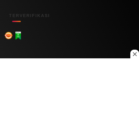
TERVERIFIKASI
Menu Kanal
Nasional
Daerah
Ekonomi
Pendidikan
Internasional
Hiburan
Olahraga
Teknologi
Keuangan
Menu Informasi
Tentang Kami
Redaksi
Kontak Kami
Kebijakan Privasi
Disclaimer
Pedoman Media Siber
Copyright © 2026 Daily Nusantara. All rights reserved.
© 2026
PT Digital Kreator Nusantara
0
0
570