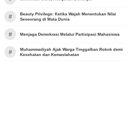
Beauty Privilege: Ketika Wajah Menentukan Nilai
#
Seseorang di Mata Dunia
#
Menjaga Demokrasi Melalui Partisipasi Mahasiswa
Muhammadiyah Ajak Warga Tinggalkan Rokok demi
#
Kesehatan dan Kemaslahatan