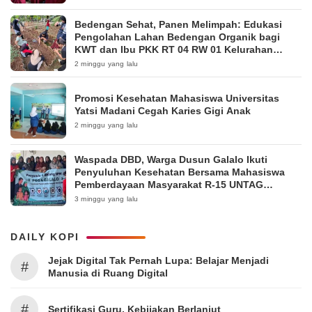
Bedengan Sehat, Panen Melimpah: Edukasi
Pengolahan Lahan Bedengan Organik bagi
KWT dan Ibu PKK RT 04 RW 01 Kelurahan
Pakintelan
2 minggu yang lalu
Promosi Kesehatan Mahasiswa Universitas
Yatsi Madani Cegah Karies Gigi Anak
2 minggu yang lalu
Waspada DBD, Warga Dusun Galalo Ikuti
Penyuluhan Kesehatan Bersama Mahasiswa
Pemberdayaan Masyarakat R-15 UNTAG
Surabaya 2026
3 minggu yang lalu
DAILY KOPI
Jejak Digital Tak Pernah Lupa: Belajar Menjadi
#
Manusia di Ruang Digital
#
Sertifikasi Guru, Kebijakan Berlanjut