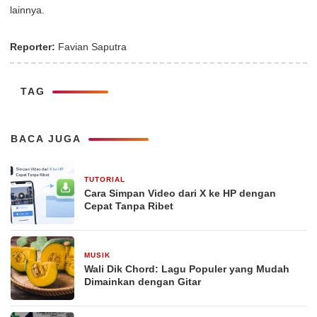
lainnya.
Reporter:
Favian Saputra
TAG
BACA JUGA
TUTORIAL
23 Maret 2026
Cara Simpan Video dari X ke HP dengan
Cepat Tanpa Ribet
MUSIK
29 Desember 2025
Wali Dik Chord: Lagu Populer yang Mudah
Dimainkan dengan Gitar