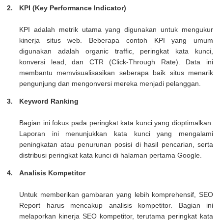
KPI (Key Performance Indicator)
KPI adalah metrik utama yang digunakan untuk mengukur
kinerja situs web. Beberapa contoh KPI yang umum
digunakan adalah organic traffic, peringkat kata kunci,
konversi lead, dan CTR (Click-Through Rate). Data ini
membantu memvisualisasikan seberapa baik situs menarik
pengunjung dan mengonversi mereka menjadi pelanggan.
Keyword Ranking
Bagian ini fokus pada peringkat kata kunci yang dioptimalkan.
Laporan ini menunjukkan kata kunci yang mengalami
peningkatan atau penurunan posisi di hasil pencarian, serta
distribusi peringkat kata kunci di halaman pertama Google.
Analisis Kompetitor
Untuk memberikan gambaran yang lebih komprehensif, SEO
Report harus mencakup analisis kompetitor. Bagian ini
melaporkan kinerja SEO kompetitor, terutama peringkat kata