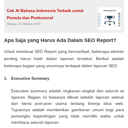
Cek AI Bahasa Indonesia Terbaik untuk
Pemula dan Profesional
Minggu, 19 Oktober 2025
Apa Saja yang Harus Ada Dalam SEO Report?
Untuk membuat SEO Report yang bermanfaat, beberapa elemen
penting harus hadir dalam laporan tersebut. Berikut adalah
beberapa bagian yang umumnya terdapat dalam laporan SEO:
Executive Summary
Executive summary adalah ringkasan singkat dari seluruh isi
laporan. Bagian ini biasanya dibuat setelah laporan selesai
dan berisi poin-poin utama tentang kinerja situs web.
Tujuannya adalah memberikan gambaran umum bagi para
pemangku kepentingan yang tidak memiliki waktu untuk
membaca seluruh laporan.