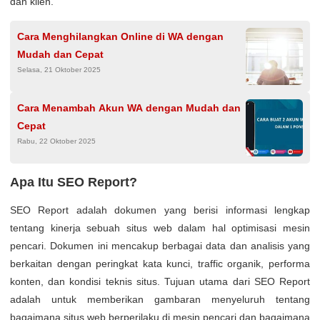
dan klien.
Cara Menghilangkan Online di WA dengan
Mudah dan Cepat
Selasa, 21 Oktober 2025
Cara Menambah Akun WA dengan Mudah dan
Cepat
Rabu, 22 Oktober 2025
Apa Itu SEO Report?
SEO Report adalah dokumen yang berisi informasi lengkap
tentang kinerja sebuah situs web dalam hal optimisasi mesin
pencari. Dokumen ini mencakup berbagai data dan analisis yang
berkaitan dengan peringkat kata kunci, traffic organik, performa
konten, dan kondisi teknis situs. Tujuan utama dari SEO Report
adalah untuk memberikan gambaran menyeluruh tentang
bagaimana situs web berperilaku di mesin pencari dan bagaimana