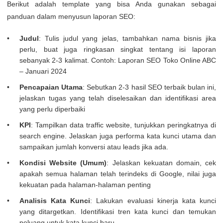
Berikut adalah template yang bisa Anda gunakan sebagai
panduan dalam menyusun laporan SEO:
Judul
: Tulis judul yang jelas, tambahkan nama bisnis jika
perlu, buat juga ringkasan singkat tentang isi laporan
sebanyak 2-3 kalimat. Contoh: Laporan SEO Toko Online ABC
– Januari 2024
Pencapaian Utama
: Sebutkan 2-3 hasil SEO terbaik bulan ini,
jelaskan tugas yang telah diselesaikan dan identifikasi area
yang perlu diperbaiki
KPI
: Tampilkan data traffic website, tunjukkan peringkatnya di
search engine. Jelaskan juga performa kata kunci utama dan
sampaikan jumlah konversi atau leads jika ada.
Kondisi Website (Umum)
: Jelaskan kekuatan domain, cek
apakah semua halaman telah terindeks di Google, nilai juga
kekuatan pada halaman-halaman penting
Analisis Kata Kunci
: Lakukan evaluasi kinerja kata kunci
yang ditargetkan. Identifikasi tren kata kunci dan temukan
peluang untuk kata kunci baru