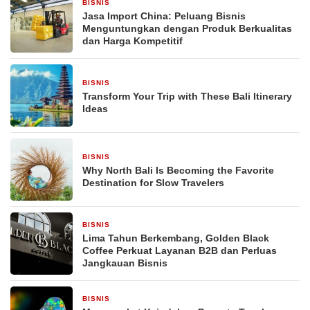
BISNIS
3 hari yang lalu
Jasa Import China: Peluang Bisnis
Menguntungkan dengan Produk Berkualitas
dan Harga Kompetitif
BISNIS
4 hari yang lalu
Transform Your Trip with These Bali Itinerary
Ideas
BISNIS
4 hari yang lalu
Why North Bali Is Becoming the Favorite
Destination for Slow Travelers
BISNIS
6 hari yang lalu
Lima Tahun Berkembang, Golden Black
Coffee Perkuat Layanan B2B dan Perluas
Jangkauan Bisnis
BISNIS
2 minggu yang lalu