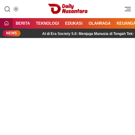
Lewati
ke
Menyajikan Fakta, Menginspirasi
Daily Nusantara
konten
Bangsa
BERITA
TEKNOLOGI
EDUKASI
OLAHRAGA
KEUANG
NEWS
AI di Era Society 5.0: Menjaga Manusia di Tengah Teknologi