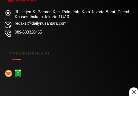
Jl. Letjen S. Parman Kec. Palmerah, Kota Jakarta Barat, Daerah
Khusus Ibukota Jakarta 11410
redaksi@dailynusantara.com
089-603320465
TERVERIFIKASI
Menu Kanal
Nasional
Daerah
Ekonomi
Pendidikan
Internasional
Hiburan
Olahraga
Teknologi
Keuangan
Menu Informasi