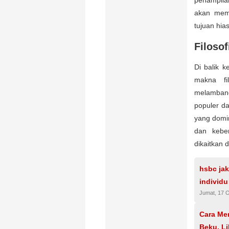
penampila
akan meme
tujuan hi
Filoso
Di balik 
makna fi
melambang
populer d
yang domi
dan keber
dikaitkan 
hsbc jak
individu
Jumat, 17 
Cara Me
Beku, Li