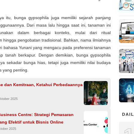
ya itu, bunga gypsophila juga memiliki sejarah panjang
ggunaannya. Dari masa lalu hingga saat ini, tanaman ini
gunakan dalam berbagai konteks, mulai dari ritual
 hingga pengobatan tradisional. Bahkan, nama ilmiahnya
ari bahasa Yunani yang mengacu pada preferensi tanaman
dap tanah berkapur. Dengan demikian, bunga gypsophila
a sekadar bunga hias, tetapi juga memiliki nilai budaya
is yang penting.
se dan Kemitraan, Ketahui Perbedaannya
Oktober 2025
DAIL
usiness Centre: Strategi Pemasaran
yang Efektif untuk Bisnis Online
ktober 2025