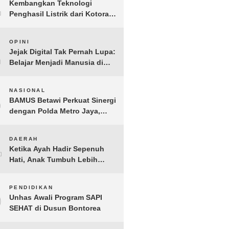
1
Kembangkan Teknologi
Penghasil Listrik dari Kotoran
Sapi, BioVolt Wakili Indonesia
di Semifinal Asia Pasifik
2
OPINI
Jejak Digital Tak Pernah Lupa:
Belajar Menjadi Manusia di
Ruang Digital
3
NASIONAL
BAMUS Betawi Perkuat Sinergi
dengan Polda Metro Jaya,
Tegaskan Komitmen Menjaga
Jakarta Aman, Damai, dan
4
DAERAH
Kondusif Jelang HUT ke-81
Ketika Ayah Hadir Sepenuh
Republik Indonesia
Hati, Anak Tumbuh Lebih
Berani: Kisah Hangat
BERGEMA di Palembang
5
PENDIDIKAN
Unhas Awali Program SAPI
SEHAT di Dusun Bontorea