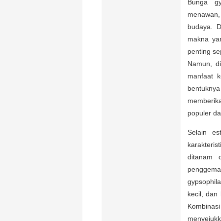
Bunga gy
menawan, 
budaya. D
makna yan
penting se
Namun, di
manfaat k
bentuknya
memberika
populer dal
Selain es
karakteri
ditanam 
penggemar
gypsophil
kecil, dan
Kombinas
menyejuk