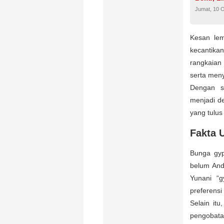
Jumat, 10 
Kesan le
kecantik
rangkaian
serta men
Dengan s
menjadi d
yang tulus
Fakta 
Bunga gyp
belum And
Yunani “g
preferens
Selain it
pengobata