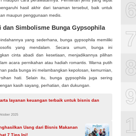
n maupun cara perawatannya. Pemilihan jenis yang tepat
ngaruhi hasil akhir dari tanaman tersebut, baik untuk
asan maupun penggunaan medis.
fi dan Simbolisme Bunga Gypsophila
keindahannya yang sederhana, bunga gypsophila memiliki
losofis yang mendalam. Secara umum, bunga ini
kan cinta abadi dan kesetiaan, menjadikannya pilihan
alam acara pernikahan atau hadiah romantis. Warna putih
nan pada bunga ini melambangkan kepolosan, kemurnian,
sihan hati. Selain itu, bunga gypsophila juga sering
dengan kasih sayang, perhatian, dan dukungan.
arta layanan keuangan terbaik untuk bisnis dan
Oktober 2025
nghasilkan Uang dari Bisnis Makanan
hat 7 Tips Ini!