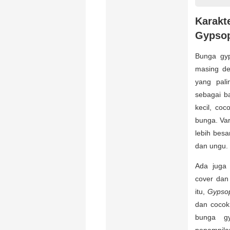
Karak
Gypsop
Bunga gyp
masing de
yang pal
sebagai b
kecil, co
bunga. Var
lebih bes
dan ungu.
Ada jug
cover dan
itu,
Gypsop
dan cocok
bunga gy