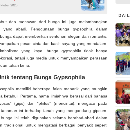
Oktober 2025
DAI
mbut dan menawan dari bunga ini juga melambangkan
an yang abadi. Penggunaan bunga gypsophila dalam
 bunga dapat memberikan sentuhan elegan dan romantis,
yampaikan pesan cinta dan kasih sayang yang mendalam.
imbolisme yang kaya, bunga gypsophila tidak hanya
ekorasi, tetapi juga media untuk menyampaikan perasaan
 dan tahan lama.
Unik tentang Bunga Gypsophila
sophila memiliki beberapa fakta menarik yang mungkin
a ketahui. Pertama, nama ilmiahnya berasal dari bahasa
ypsos” (gips) dan “philos” (mencintai), mengacu pada
i tanaman ini terhadap tanah yang mengandung gipsum.
u, bunga ini telah digunakan selama berabad-abad dalam
n tradisional untuk mengatasi berbagai penyakit seperti