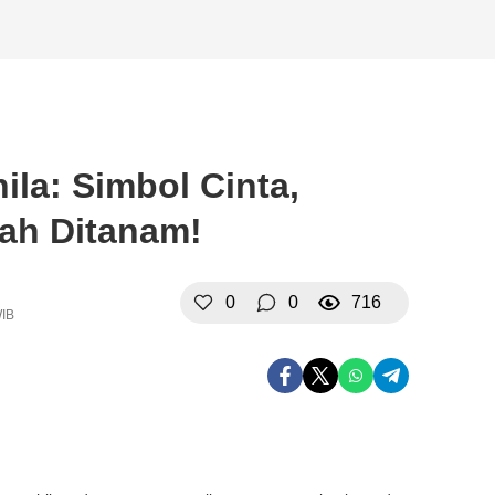
la: Simbol Cinta,
ah Ditanam!
0
0
716
WIB