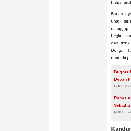
batuk, pil
Bunga gyp
untuk tek
dianggap 
begitu, bu
dan flori
Dengan fa
memiliki p
Brights 
Depan F
Rabu, 22 O
Rahasia
Sekadar
Minggu, 17
Kandu