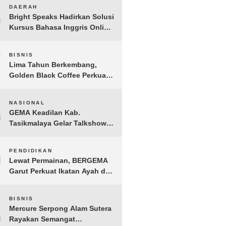
6
DAERAH
Bright Speaks Hadirkan Solusi
Kursus Bahasa Inggris Online
1-on-1 Interaktif untuk
Tingkatkan Kepercayaan Diri
7
BISNIS
Bicara
Lima Tahun Berkembang,
Golden Black Coffee Perkuat
Layanan B2B dan Perluas
Jangkauan Bisnis
8
NASIONAL
GEMA Keadilan Kab.
Tasikmalaya Gelar Talkshow
Kepemudaan “Peran Strategis
Pemuda dalam Upaya Bela
9
PENDIDIKAN
Negara di Era Post-Truth”
Lewat Permainan, BERGEMA
Garut Perkuat Ikatan Ayah dan
Anak
10
BISNIS
Mercure Serpong Alam Sutera
Rayakan Semangat