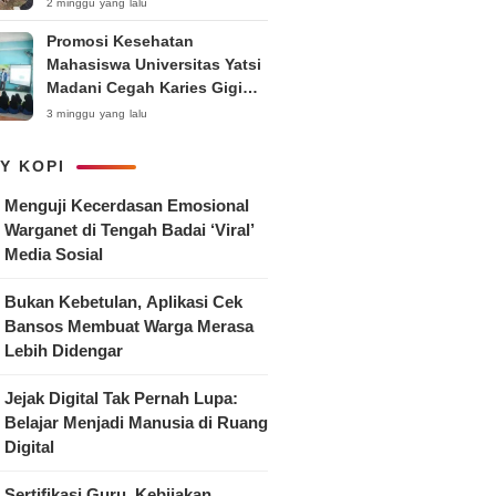
Bedengan Organik bagi KWT
2 minggu yang lalu
dan Ibu PKK RT 04 RW 01
Promosi Kesehatan
Kelurahan Pakintelan
Mahasiswa Universitas Yatsi
Madani Cegah Karies Gigi
Anak
3 minggu yang lalu
Y KOPI
Menguji Kecerdasan Emosional
Warganet di Tengah Badai ‘Viral’
Media Sosial
Bukan Kebetulan, Aplikasi Cek
Bansos Membuat Warga Merasa
Lebih Didengar
Jejak Digital Tak Pernah Lupa:
Belajar Menjadi Manusia di Ruang
Digital
Sertifikasi Guru, Kebijakan