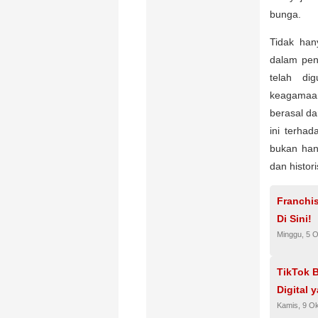
bunga.
Tidak han
dalam pen
telah di
keagamaan
berasal d
ini terha
bukan hany
dan histor
Franchi
Di Sini!
Minggu, 5 
TikTok B
Digital 
Kamis, 9 O