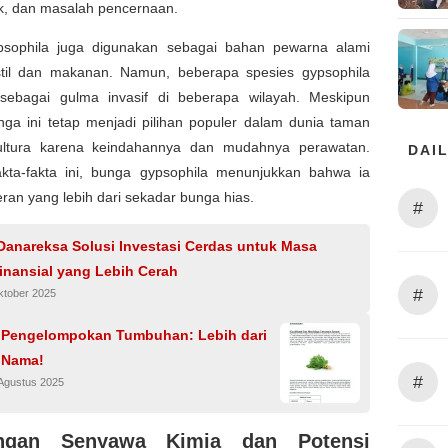
ek, dan masalah pencernaan.
sophila juga digunakan sebagai bahan pewarna alami
stil dan makanan. Namun, beberapa spesies gypsophila
sebagai gulma invasif di beberapa wilayah. Meskipun
nga ini tetap menjadi pilihan populer dalam dunia taman
kultura karena keindahannya dan mudahnya perawatan.
DAIL
kta-fakta ini, bunga gypsophila menunjukkan bahwa ia
eran yang lebih dari sekadar bunga hias.
#
Danareksa Solusi Investasi Cerdas untuk Masa
inansial yang Lebih Cerah
#
ktober 2025
 Pengelompokan Tumbuhan: Lebih dari
 Nama!
#
 Agustus 2025
ngan Senyawa Kimia dan Potensi