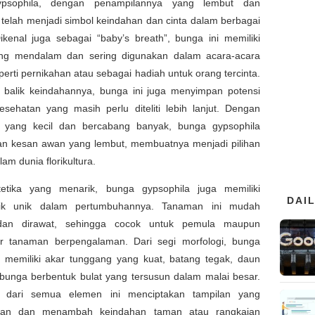
psophila, dengan penampilannya yang lembut dan
telah menjadi simbol keindahan dan cinta dalam berbagai
ikenal juga sebagai “baby’s breath”, bunga ini memiliki
g mendalam dan sering digunakan dalam acara-acara
perti pernikahan atau sebagai hadiah untuk orang tercinta.
 balik keindahannya, bunga ini juga menyimpan potensi
esehatan yang masih perlu diteliti lebih lanjut. Dengan
 yang kecil dan bercabang banyak, bunga gypsophila
n kesan awan yang lembut, membuatnya menjadi pilihan
am dunia florikultura.
tetika yang menarik, bunga gypsophila juga memiliki
DAI
stik unik dalam pertumbuhannya. Tanaman ini mudah
dan dirawat, sehingga cocok untuk pemula maupun
 tanaman berpengalaman. Dari segi morfologi, bunga
a memiliki akar tunggang yang kuat, batang tegak, daun
 bunga berbentuk bulat yang tersusun dalam malai besar.
i dari semua elemen ini menciptakan tampilan yang
kan dan menambah keindahan taman atau rangkaian