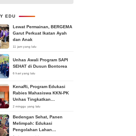
Kemerdekaan melalui Flower
Picnic by The Pool – Bloom &
Balance Series Vol. 2
LY EDU
Lewat Permainan, BERGEMA
Garut Perkuat Ikatan Ayah
dan Anak
11 jam yang lalu
Unhas Awali Program SAPI
SEHAT di Dusun Bontorea
6 hari yang lalu
KenaRi, Program Edukasi
Rabies Mahasiswa KKN-PK
Unhas Tingkatkan
Kesadaran Siswa SD Negeri 4
2 minggu yang lalu
Maccorawalie
Bedengan Sehat, Panen
Melimpah: Edukasi
Pengolahan Lahan