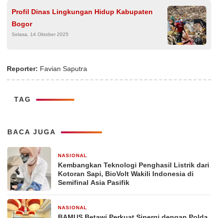
Profil Dinas Lingkungan Hidup Kabupaten
Bogor
Selasa, 14 Oktober 2025
Reporter:
Favian Saputra
TAG
BACA JUGA
NASIONAL
1 hari yang lalu
Kembangkan Teknologi Penghasil Listrik dari
Kotoran Sapi, BioVolt Wakili Indonesia di
Semifinal Asia Pasifik
NASIONAL
4 hari yang lalu
BAMUS Betawi Perkuat Sinergi dengan Polda