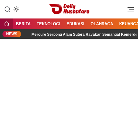
Lewati
ke
Menyajikan Fakta, Menginspirasi
Daily Nusantara
konten
Bangsa
BERITA
TEKNOLOGI
EDUKASI
OLAHRAGA
KEUANG
NEWS
Mercure Serpong Alam Sutera Rayakan Semangat Kemerdekaan mela