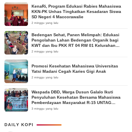
KenaRi, Program Edukasi Rabies Mahasiswa
KKN-PK Unhas Tingkatkan Kesadaran Siswa
SD Negeri 4 Maccorawalie
2 minggu yang lalu
Bedengan Sehat, Panen Melimpah: Edukasi
Pengolahan Lahan Bedengan Organik bagi
KWT dan Ibu PKK RT 04 RW 01 Kelurahan
Pakintelan
2 minggu yang lalu
Promosi Kesehatan Mahasiswa Universitas
Yatsi Madani Cegah Karies Gigi Anak
2 minggu yang lalu
Waspada DBD, Warga Dusun Galalo Ikuti
Penyuluhan Kesehatan Bersama Mahasiswa
Pemberdayaan Masyarakat R-15 UNTAG
Surabaya 2026
3 minggu yang lalu
DAILY KOPI