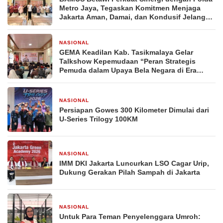
Metro Jaya, Tegaskan Komitmen Menjaga
Jakarta Aman, Damai, dan Kondusif Jelang
HUT ke-81 Republik Indonesia
NASIONAL
5 hari yang lalu
GEMA Keadilan Kab. Tasikmalaya Gelar
Talkshow Kepemudaan “Peran Strategis
Pemuda dalam Upaya Bela Negara di Era
Post-Truth”
NASIONAL
2 minggu yang lalu
Persiapan Gowes 300 Kilometer Dimulai dari
U-Series Trilogy 100KM
NASIONAL
2 minggu yang lalu
IMM DKI Jakarta Luncurkan LSO Cagar Urip,
Dukung Gerakan Pilah Sampah di Jakarta
NASIONAL
2 minggu yang lalu
Untuk Para Teman Penyelenggara Umroh: