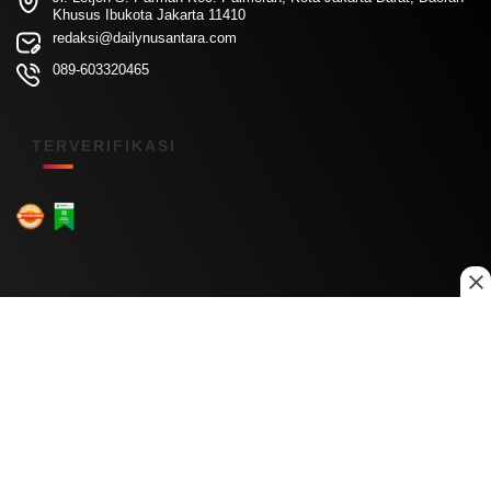
Khusus Ibukota Jakarta 11410
redaksi@dailynusantara.com
089-603320465
TERVERIFIKASI
Menu Kanal
Nasional
Daerah
Ekonomi
Pendidikan
Internasional
Hiburan
Olahraga
Teknologi
Keuangan
Menu Informasi
Tentang Kami
Redaksi
Kontak Kami
Kebijakan Privasi
Disclaimer
Pedoman Media Siber