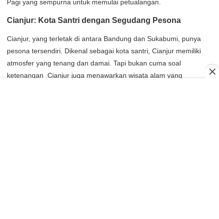
Pagi yang sempurna untuk memulai petualangan.
Cianjur: Kota Santri dengan Segudang Pesona
Cianjur, yang terletak di antara Bandung dan Sukabumi, punya
pesona tersendiri. Dikenal sebagai kota santri, Cianjur memiliki
atmosfer yang tenang dan damai. Tapi bukan cuma soal
ketenangan Cianjur juga menawarkan wisata alam yang
menakjubkan, kuliner khas yang menggugah selera, dan budaya
Sunda yang masih sangat kental.
Dengan rute BHISA yang segera melayani Sukabumi via Cianjur,
kamu bisa merencanakan perjalanan wisata yang mencakup
kedua kota ini sekaligus. Berangkat malam, singgah di Cianjur
untuk menikmati keindahan alamnya, lalu lanjut ke Sukabumi
untuk eksplorasi lebih dalam. Atau sebaliknya. Fleksibilitas rute
dengan sewa bus pariwisata Sukabumi Cianjur dari BHISA
membuka banyak kemungkinan itinerary yang menarik.
0
0
1553
Rute Perjalanan yang Memanjakan Mata