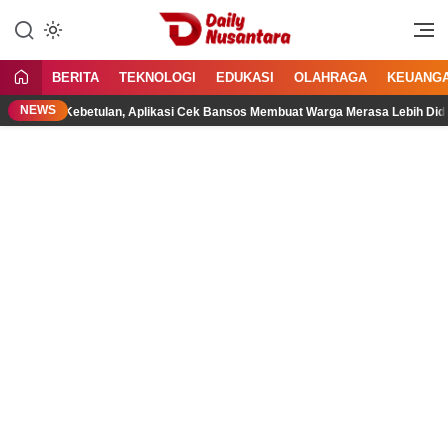
Lewati
ke
Menyajikan Fakta, Menginspirasi
Daily Nusantara
konten
Bangsa
BERITA
TEKNOLOGI
EDUKASI
OLAHRAGA
KEUANG
NEWS
n Kebetulan, Aplikasi Cek Bansos Membuat Warga Merasa Lebih Didengar