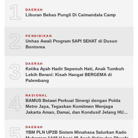
1
DAERAH
Liburan Bebas Pungli Di Caimandala Camp
2
PENDIDIKAN
Unhas Awali Program SAPI SEHAT di Dusun
Bontorea
3
DAERAH
Ketika Ayah Hadir Sepenuh Hati, Anak Tumbuh
Lebih Berani: Kisah Hangat BERGEMA di
Palembang
4
NASIONAL
BAMUS Betawi Perkuat Sinergi dengan Polda
Metro Jaya, Tegaskan Komitmen Menjaga
Jakarta Aman, Damai, dan Kondusif Jelang HUT
ke-81 Republik Indonesia
5
DAERAH
YBM PLN UP2B Sistem Minahasa Salurkan Kado
Muharram 1448 H bagi 45 Anak Yatim dan Dhuafa