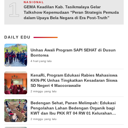
10
NASIONAL
GEMA Keadilan Kab. Tasikmalaya Gelar
Talkshow Kepemudaan “Peran Strategis Pemuda
dalam Upaya Bela Negara di Era Post-Truth”
DAILY EDU
Unhas Awali Program SAPI SEHAT di Dusun
Bontorea
4 hari yang lalu
KenaRi, Program Edukasi Rabies Mahasiswa
KKN-PK Unhas Tingkatkan Kesadaran Siswa
SD Negeri 4 Maccorawalie
2 minggu yang lalu
Bedengan Sehat, Panen Melimpah: Edukasi
Pengolahan Lahan Bedengan Organik bagi
KWT dan Ibu PKK RT 04 RW 01 Kelurahan
Pakintelan
2 minggu yang lalu