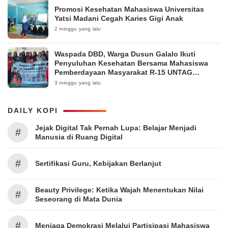
Promosi Kesehatan Mahasiswa Universitas
Yatsi Madani Cegah Karies Gigi Anak
2 minggu yang lalu
Waspada DBD, Warga Dusun Galalo Ikuti
Penyuluhan Kesehatan Bersama Mahasiswa
Pemberdayaan Masyarakat R-15 UNTAG
Surabaya 2026
3 minggu yang lalu
DAILY KOPI
Jejak Digital Tak Pernah Lupa: Belajar Menjadi
#
Manusia di Ruang Digital
#
Sertifikasi Guru, Kebijakan Berlanjut
Beauty Privilege: Ketika Wajah Menentukan Nilai
#
Seseorang di Mata Dunia
#
Menjaga Demokrasi Melalui Partisipasi Mahasiswa