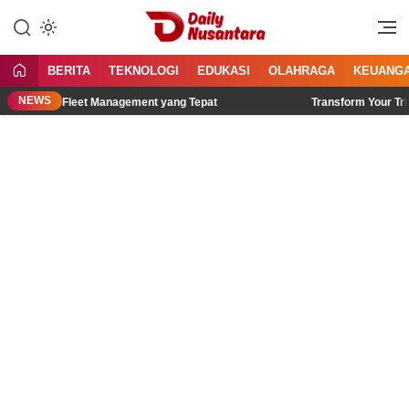
Lewati
ke
Menyajikan Fakta, Menginspirasi
Daily Nusantara
konten
Bangsa
BERITA
TEKNOLOGI
EDUKASI
OLAHRAGA
KEUANG
NEWS
ih GPS Fleet Management yang Tepat
Transform Your Trip with