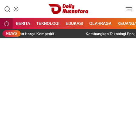
Lewati
ke
Menyajikan Fakta, Menginspirasi
Daily Nusantara
konten
Bangsa
BERITA
TEKNOLOGI
EDUKASI
OLAHRAGA
KEUANG
NEWS
s dan Harga Kompetitif
Kembangkan Teknologi Penghasil Listri