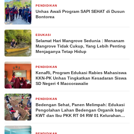
PENDIDIKAN
4 hari yang lalu
Unhas Awali Program SAPI SEHAT di Dusun
Bontorea
EDUKASI
2 minggu yang lalu
Selamat Hari Mangrove Sedunia : Menanam
Mangrove Tidak Cukup, Yang Lebih Penting
Menjaganya Tetap Hidup
PENDIDIKAN
2 minggu yang lalu
KenaRi, Program Edukasi Rabies Mahasiswa
KKN-PK Unhas Tingkatkan Kesadaran Siswa
SD Negeri 4 Maccorawalie
PENDIDIKAN
2 minggu yang lalu
Bedengan Sehat, Panen Melimpah: Edukasi
Pengolahan Lahan Bedengan Organik bagi
KWT dan Ibu PKK RT 04 RW 01 Kelurahan
Pakintelan
PENDIDIKAN
2 minggu yang lalu