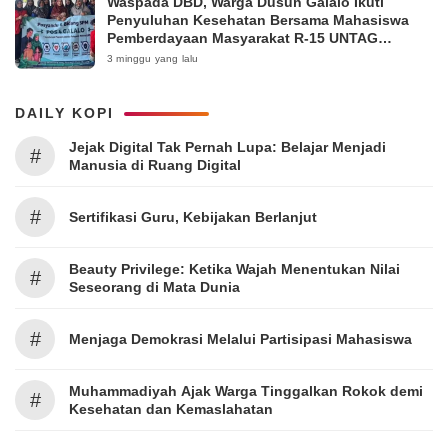
Waspada DBD, Warga Dusun Galalo Ikuti
Penyuluhan Kesehatan Bersama Mahasiswa
Pemberdayaan Masyarakat R-15 UNTAG
Surabaya 2026
3 minggu yang lalu
DAILY KOPI
Jejak Digital Tak Pernah Lupa: Belajar Menjadi
#
Manusia di Ruang Digital
#
Sertifikasi Guru, Kebijakan Berlanjut
Beauty Privilege: Ketika Wajah Menentukan Nilai
#
Seseorang di Mata Dunia
#
Menjaga Demokrasi Melalui Partisipasi Mahasiswa
Muhammadiyah Ajak Warga Tinggalkan Rokok demi
#
Kesehatan dan Kemaslahatan