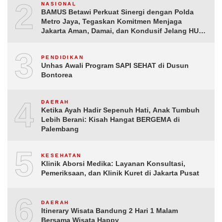
2
NASIONAL
BAMUS Betawi Perkuat Sinergi dengan Polda
Metro Jaya, Tegaskan Komitmen Menjaga
Jakarta Aman, Damai, dan Kondusif Jelang HUT
ke-81 Republik Indonesia
3
PENDIDIKAN
Unhas Awali Program SAPI SEHAT di Dusun
Bontorea
4
DAERAH
Ketika Ayah Hadir Sepenuh Hati, Anak Tumbuh
Lebih Berani: Kisah Hangat BERGEMA di
Palembang
5
KESEHATAN
Klinik Aborsi Medika: Layanan Konsultasi,
Pemeriksaan, dan Klinik Kuret di Jakarta Pusat
6
DAERAH
Itinerary Wisata Bandung 2 Hari 1 Malam
Bersama Wisata Happy