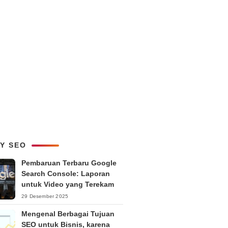
LY SEO
Pembaruan Terbaru Google
Search Console: Laporan
untuk Video yang Terekam
29 Desember 2025
Mengenal Berbagai Tujuan
SEO untuk Bisnis, karena