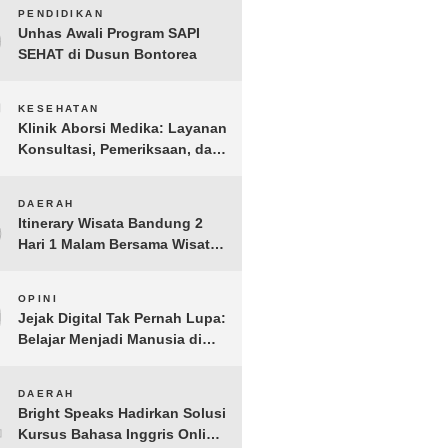
BERGEMA di Palembang
6
PENDIDIKAN
Unhas Awali Program SAPI
SEHAT di Dusun Bontorea
7
KESEHATAN
Klinik Aborsi Medika: Layanan
Konsultasi, Pemeriksaan, dan
Klinik Kuret di Jakarta Pusat
8
DAERAH
Itinerary Wisata Bandung 2
Hari 1 Malam Bersama Wisata
Happy
9
OPINI
Jejak Digital Tak Pernah Lupa:
Belajar Menjadi Manusia di
Ruang Digital
10
DAERAH
Bright Speaks Hadirkan Solusi
Kursus Bahasa Inggris Online