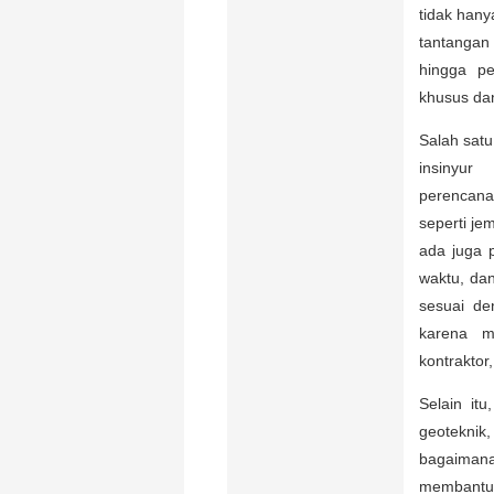
tidak hany
tantangan
hingga pe
khusus da
Salah satu
insinyur
perencan
seperti je
ada juga 
waktu, da
sesuai de
karena me
kontraktor,
Selain it
geoteknik
bagaimana
membantu