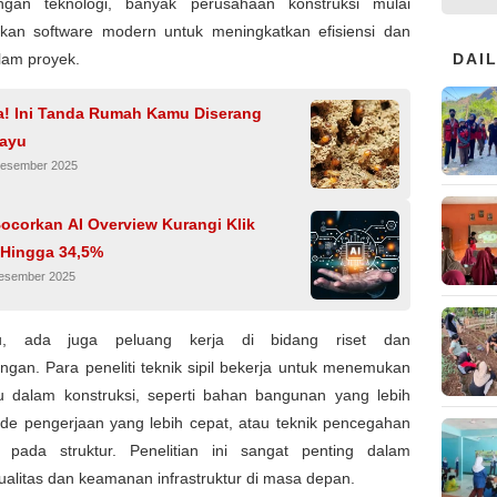
gan teknologi, banyak perusahaan konstruksi mulai
an software modern untuk meningkatkan efisiensi dan
DAI
lam proyek.
! Ini Tanda Rumah Kamu Diserang
ayu
Desember 2025
ocorkan AI Overview Kurangi Klik
 Hingga 34,5%
Desember 2025
tu, ada juga peluang kerja di bidang riset dan
gan. Para peneliti teknik sipil bekerja untuk menemukan
ru dalam konstruksi, seperti bahan bangunan yang lebih
ode pengerjaan yang lebih cepat, atau teknik pencegahan
 pada struktur. Penelitian ini sangat penting dalam
alitas dan keamanan infrastruktur di masa depan.