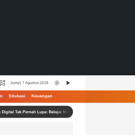
Jumat, 7 Agustus 2026
an
Edukasi
Keuangan
Tak Pernah Lupa: Belajar Menjadi Manusia di Ruang Digital