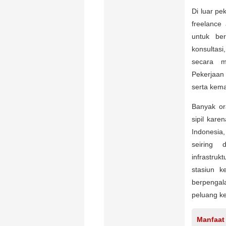
Di luar pe
freelance 
untuk be
konsultasi,
secara m
Pekerjaan
serta kem
Banyak or
sipil kare
Indonesia,
seiring
infrastruk
stasiun k
berpengal
peluang ke
Manfaat