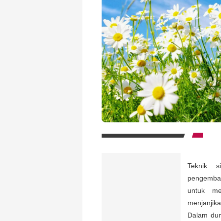
Teknik s
pengemban
untuk me
menjanjik
Dalam dun