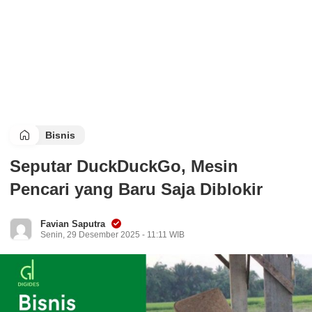
Bisnis
Seputar DuckDuckGo, Mesin
Pencari yang Baru Saja Diblokir
Favian Saputra
Senin, 29 Desember 2025 - 11:11 WIB