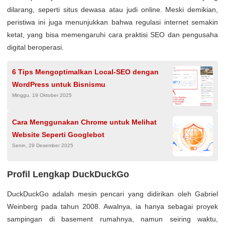
dilarang, seperti situs dewasa atau judi online. Meski demikian,
peristiwa ini juga menunjukkan bahwa regulasi internet semakin
ketat, yang bisa memengaruhi cara praktisi SEO dan pengusaha
digital beroperasi.
6 Tips Mengoptimalkan Local-SEO dengan
WordPress untuk Bisnismu
Minggu, 19 Oktober 2025
Cara Menggunakan Chrome untuk Melihat
Website Seperti Googlebot
Senin, 29 Desember 2025
Profil Lengkap DuckDuckGo
DuckDuckGo adalah mesin pencari yang didirikan oleh Gabriel
Weinberg pada tahun 2008. Awalnya, ia hanya sebagai proyek
sampingan di basement rumahnya, namun seiring waktu,