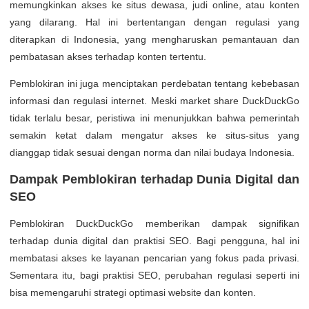
memungkinkan akses ke situs dewasa, judi online, atau konten
yang dilarang. Hal ini bertentangan dengan regulasi yang
diterapkan di Indonesia, yang mengharuskan pemantauan dan
pembatasan akses terhadap konten tertentu.
Pemblokiran ini juga menciptakan perdebatan tentang kebebasan
informasi dan regulasi internet. Meski market share DuckDuckGo
tidak terlalu besar, peristiwa ini menunjukkan bahwa pemerintah
semakin ketat dalam mengatur akses ke situs-situs yang
dianggap tidak sesuai dengan norma dan nilai budaya Indonesia.
Dampak Pemblokiran terhadap Dunia Digital dan
SEO
Pemblokiran DuckDuckGo memberikan dampak signifikan
terhadap dunia digital dan praktisi SEO. Bagi pengguna, hal ini
membatasi akses ke layanan pencarian yang fokus pada privasi.
Sementara itu, bagi praktisi SEO, perubahan regulasi seperti ini
bisa memengaruhi strategi optimasi website dan konten.