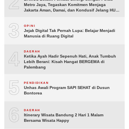
2
Metro Jaya, Tegaskan Komitmen Menjaga
Jakarta Aman, Damai, dan Kondusif Jelang HUT
ke-81 Republik Indonesia
3
OPINI
Jejak Digital Tak Pernah Lupa: Belajar Menjadi
Manusia di Ruang Digital
4
DAERAH
Ketika Ayah Hadir Sepenuh Hati, Anak Tumbuh
Lebih Berani: Kisah Hangat BERGEMA di
Palembang
5
PENDIDIKAN
Unhas Awali Program SAPI SEHAT di Dusun
Bontorea
6
DAERAH
Itinerary Wisata Bandung 2 Hari 1 Malam
Bersama Wisata Happy