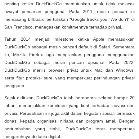
penting ketika DuckDuckGo memutuskan untuk tidak melacak
riwayat pencarian pengguna. Pada 2011, mesin pencari ini
memasang billboard bertuliskan “Google tracks you. We don’t” di
San Francisco, menegaskan komitmennya terhadap privasi.
Tahun 2014 menjadi milestone ketika Apple memasukkan
DuckDuckGo sebagai mesin pencari default di Safari. Sementara
itu, Mozilla Firefox juga mengizinkan pengguna menggunakan
DuckDuckGo sebagai mesin pencari opsional. Pada 2022,
DuckDuckGo merilis browser privat untuk Mac dan Windows,
serta fitur proteksi surel yang memperkuat perlindungan privasi
pengguna.
Sejak didirikan, DuckDuckGo telah beroperasi selama hampir 20
tahun, menunjukkan komitmen yang kuat terhadap inovasi dan
privasi. Perusahaan ini juga aktif dalam kegiatan sosial, termasuk
donasi kepada organisasi nirlaba dan program amal. Dengan
pertumbuhan yang stabil, DuckDuckGo terus memperluas
pengaruhnya di dunia digital.