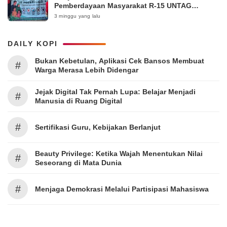
Pemberdayaan Masyarakat R-15 UNTAG
Surabaya 2026
3 minggu yang lalu
DAILY KOPI
Bukan Kebetulan, Aplikasi Cek Bansos Membuat
#
Warga Merasa Lebih Didengar
Jejak Digital Tak Pernah Lupa: Belajar Menjadi
#
Manusia di Ruang Digital
#
Sertifikasi Guru, Kebijakan Berlanjut
Beauty Privilege: Ketika Wajah Menentukan Nilai
#
Seseorang di Mata Dunia
#
Menjaga Demokrasi Melalui Partisipasi Mahasiswa