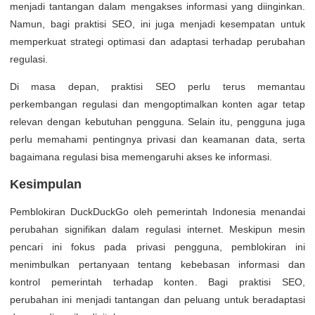
menjadi tantangan dalam mengakses informasi yang diinginkan.
Namun, bagi praktisi SEO, ini juga menjadi kesempatan untuk
memperkuat strategi optimasi dan adaptasi terhadap perubahan
regulasi.
Di masa depan, praktisi SEO perlu terus memantau
perkembangan regulasi dan mengoptimalkan konten agar tetap
relevan dengan kebutuhan pengguna. Selain itu, pengguna juga
perlu memahami pentingnya privasi dan keamanan data, serta
bagaimana regulasi bisa memengaruhi akses ke informasi.
Kesimpulan
Pemblokiran DuckDuckGo oleh pemerintah Indonesia menandai
perubahan signifikan dalam regulasi internet. Meskipun mesin
pencari ini fokus pada privasi pengguna, pemblokiran ini
menimbulkan pertanyaan tentang kebebasan informasi dan
kontrol pemerintah terhadap konten. Bagi praktisi SEO,
perubahan ini menjadi tantangan dan peluang untuk beradaptasi