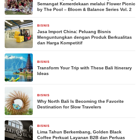
Semangat Kemerdekaan melalui Flower Picnic
by The Pool – Bloom & Balance Series Vol. 2
BISNIS
1 hari yang lalu
Jasa Import China: Peluang Bisnis
Menguntungkan dengan Produk Berkualitas
dan Harga Kompetitif
BISNIS
2 hari yang lalu
Transform Your Trip with These Bali Itinerary
Ideas
BISNIS
2 hari yang lalu
Why North Bali Is Becoming the Favorite
Destination for Slow Travelers
BISNIS
4 hari yang lalu
Lima Tahun Berkembang, Golden Black
Coffee Perkuat Layanan B2B dan Perluas