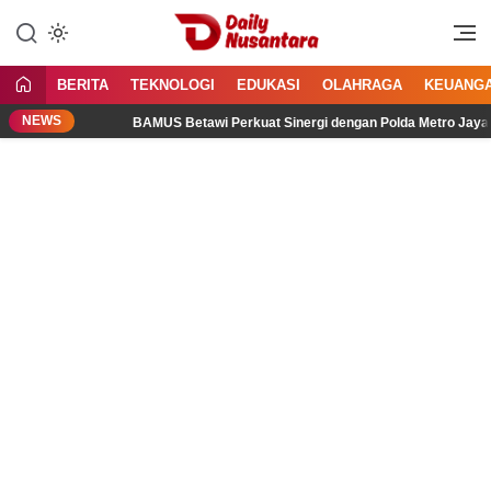
Lewati
ke
Menyajikan Fakta, Menginspirasi
Daily Nusantara
konten
Bangsa
BERITA
TEKNOLOGI
EDUKASI
OLAHRAGA
KEUANG
NEWS
BAMUS Betawi Perkuat Sinergi dengan Polda Metro Jaya, Tegas