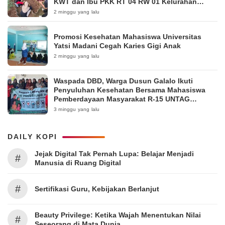
KWT dan Ibu PKK RT 04 RW 01 Kelurahan
Pakintelan
2 minggu yang lalu
Promosi Kesehatan Mahasiswa Universitas
Yatsi Madani Cegah Karies Gigi Anak
2 minggu yang lalu
Waspada DBD, Warga Dusun Galalo Ikuti
Penyuluhan Kesehatan Bersama Mahasiswa
Pemberdayaan Masyarakat R-15 UNTAG
Surabaya 2026
3 minggu yang lalu
DAILY KOPI
Jejak Digital Tak Pernah Lupa: Belajar Menjadi
#
Manusia di Ruang Digital
#
Sertifikasi Guru, Kebijakan Berlanjut
Beauty Privilege: Ketika Wajah Menentukan Nilai
#
Seseorang di Mata Dunia