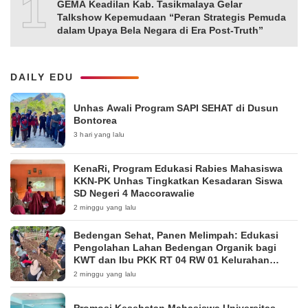
10
GEMA Keadilan Kab. Tasikmalaya Gelar
Talkshow Kepemudaan “Peran Strategis Pemuda
dalam Upaya Bela Negara di Era Post-Truth”
DAILY EDU
Unhas Awali Program SAPI SEHAT di Dusun
Bontorea
3 hari yang lalu
KenaRi, Program Edukasi Rabies Mahasiswa
KKN-PK Unhas Tingkatkan Kesadaran Siswa
SD Negeri 4 Maccorawalie
2 minggu yang lalu
Bedengan Sehat, Panen Melimpah: Edukasi
Pengolahan Lahan Bedengan Organik bagi
KWT dan Ibu PKK RT 04 RW 01 Kelurahan
Pakintelan
2 minggu yang lalu
Promosi Kesehatan Mahasiswa Universitas