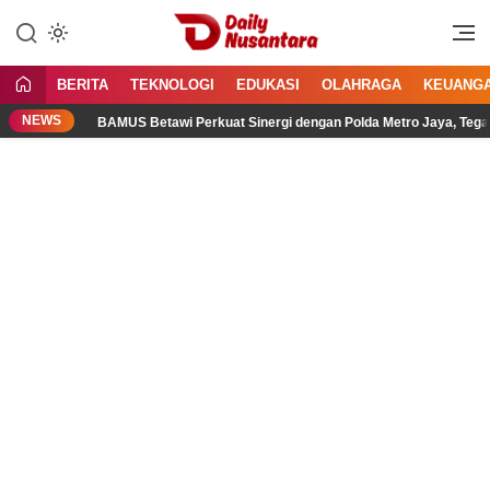
Lewati
ke
Menyajikan Fakta, Menginspirasi
Daily Nusantara
konten
Bangsa
BERITA
TEKNOLOGI
EDUKASI
OLAHRAGA
KEUANG
NEWS
BAMUS Betawi Perkuat Sinergi dengan Polda Metro Jaya, Tegaskan K