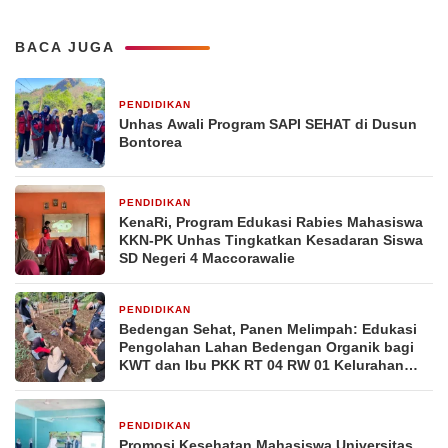
BACA JUGA
PENDIDIKAN
3 hari yang lalu
Unhas Awali Program SAPI SEHAT di Dusun
Bontorea
PENDIDIKAN
2 minggu yang lalu
KenaRi, Program Edukasi Rabies Mahasiswa
KKN-PK Unhas Tingkatkan Kesadaran Siswa
SD Negeri 4 Maccorawalie
PENDIDIKAN
2 minggu yang lalu
Bedengan Sehat, Panen Melimpah: Edukasi
Pengolahan Lahan Bedengan Organik bagi
KWT dan Ibu PKK RT 04 RW 01 Kelurahan
Pakintelan
PENDIDIKAN
2 minggu yang lalu
Promosi Kesehatan Mahasiswa Universitas