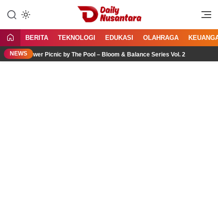
Lewati
ke
Menyajikan Fakta, Menginspirasi
Daily Nusantara
konten
Bangsa
BERITA
TEKNOLOGI
EDUKASI
OLAHRAGA
KEUANG
NEWS
ower Picnic by The Pool – Bloom & Balance Series Vol. 2
J