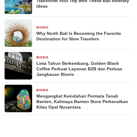
Transform Your Trip with These Bali Itinerary
Ideas
BISNIS
2 hari yang lalu
Why North Bali Is Becoming the Favorite
Destination for Slow Travelers
BISNIS
4 hari yang lalu
Lima Tahun Berkembang, Golden Black
Coffee Perkuat Layanan B2B dan Perluas
Jangkauan Bisnis
BISNIS
2 minggu yang lalu
Mengangkat Keindahan Permata Tanah
Banten, Kalimaya Banten Store Perkenalkan
Kilau Opal Nusantara