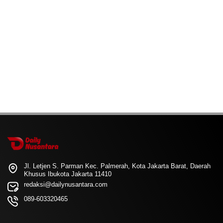
Jl. Letjen S. Parman Kec. Palmerah, Kota Jakarta Barat, Daerah
Khusus Ibukota Jakarta 11410
redaksi@dailynusantara.com
089-603320465