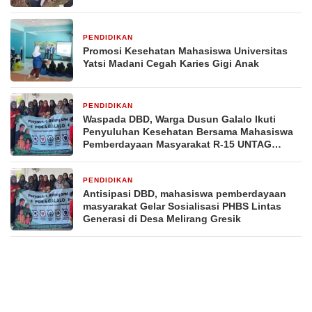
Pakintelan
PENDIDIKAN
2 minggu yang lalu
Promosi Kesehatan Mahasiswa Universitas
Yatsi Madani Cegah Karies Gigi Anak
PENDIDIKAN
3 minggu yang lalu
Waspada DBD, Warga Dusun Galalo Ikuti
Penyuluhan Kesehatan Bersama Mahasiswa
Pemberdayaan Masyarakat R-15 UNTAG
Surabaya 2026
PENDIDIKAN
3 minggu yang lalu
Antisipasi DBD, mahasiswa pemberdayaan
masyarakat Gelar Sosialisasi PHBS Lintas
Generasi di Desa Melirang Gresik