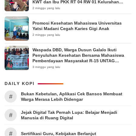
KWT dan Ibu PKK RT 04 RW 01 Kelurahan
Pakintelan
2 minggu yang lalu
Promosi Kesehatan Mahasiswa Universitas
Yatsi Madani Cegah Karies Gigi Anak
2 minggu yang lalu
Waspada DBD, Warga Dusun Galalo Ikuti
Penyuluhan Kesehatan Bersama Mahasiswa
Pemberdayaan Masyarakat R-15 UNTAG
Surabaya 2026
3 minggu yang lalu
DAILY KOPI
Bukan Kebetulan, Aplikasi Cek Bansos Membuat
#
Warga Merasa Lebih Didengar
Jejak Digital Tak Pernah Lupa: Belajar Menjadi
#
Manusia di Ruang Digital
#
Sertifikasi Guru, Kebijakan Berlanjut