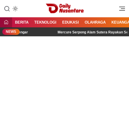
Lewati
ke
Menyajikan Fakta, Menginspirasi
Daily Nusantara
konten
Bangsa
BERITA
TEKNOLOGI
EDUKASI
OLAHRAGA
KEUANG
NEWS
bih Didengar
Mercure Serpong Alam Sutera Rayakan Semangat 