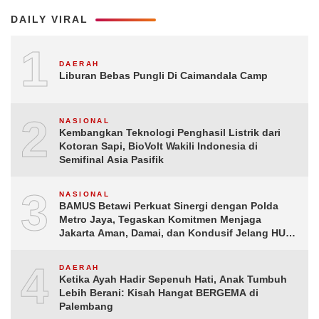
DAILY VIRAL
1
DAERAH
Liburan Bebas Pungli Di Caimandala Camp
2
NASIONAL
Kembangkan Teknologi Penghasil Listrik dari
Kotoran Sapi, BioVolt Wakili Indonesia di
Semifinal Asia Pasifik
3
NASIONAL
BAMUS Betawi Perkuat Sinergi dengan Polda
Metro Jaya, Tegaskan Komitmen Menjaga
Jakarta Aman, Damai, dan Kondusif Jelang HUT
ke-81 Republik Indonesia
4
DAERAH
Ketika Ayah Hadir Sepenuh Hati, Anak Tumbuh
Lebih Berani: Kisah Hangat BERGEMA di
Palembang