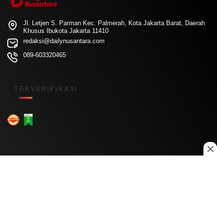
Jl. Letjen S. Parman Kec. Palmerah, Kota Jakarta Barat, Daerah
Khusus Ibukota Jakarta 11410
redaksi@dailynusantara.com
089-603320465
TERVERIFIKASI
Menu Kanal
Nasional
Daerah
Ekonomi
Pendidikan
Internasional
Hiburan
Olahraga
Teknologi
Keuangan
Menu Informasi