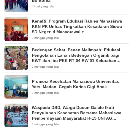
Bontorea
4 hari yang lalu
KenaRi, Program Edukasi Rabies Mahasiswa
KKN-PK Unhas Tingkatkan Kesadaran Siswa
SD Negeri 4 Maccorawalie
2 minggu yang lalu
Bedengan Sehat, Panen Melimpah: Edukasi
Pengolahan Lahan Bedengan Organik bagi
KWT dan Ibu PKK RT 04 RW 01 Kelurahan
Pakintelan
2 minggu yang lalu
Promosi Kesehatan Mahasiswa Universitas
Yatsi Madani Cegah Karies Gigi Anak
2 minggu yang lalu
Waspada DBD, Warga Dusun Galalo Ikuti
Penyuluhan Kesehatan Bersama Mahasiswa
Pemberdayaan Masyarakat R-15 UNTAG
Surabaya 2026
3 minggu yang lalu