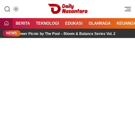
Lewati
ke
Menyajikan Fakta, Menginspirasi
Daily Nusantara
konten
Bangsa
BERITA
TEKNOLOGI
EDUKASI
OLAHRAGA
KEUANG
NEWS
Flower Picnic by The Pool – Bloom & Balance Series Vol. 2