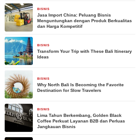
BISNIS
15 jam yang lalu
Jasa Import China: Peluang Bisnis
Menguntungkan dengan Produk Berkualitas
dan Harga Kompetitif
BISNIS
1 hari yang lalu
Transform Your Trip with These Bali Itinerary
Ideas
BISNIS
1 hari yang lalu
Why North Bali Is Becoming the Favorite
Destination for Slow Travelers
BISNIS
4 hari yang lalu
Lima Tahun Berkembang, Golden Black
Coffee Perkuat Layanan B2B dan Perluas
Jangkauan Bisnis