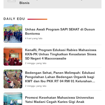
Bisnis
DAILY EDU
Unhas Awali Program SAPI SEHAT di Dusun
Bontorea
4 hari yang lalu
KenaRi, Program Edukasi Rabies Mahasiswa
KKN-PK Unhas Tingkatkan Kesadaran Siswa
SD Negeri 4 Maccorawalie
2 minggu yang lalu
Bedengan Sehat, Panen Melimpah: Edukasi
Pengolahan Lahan Bedengan Organik bagi
KWT dan Ibu PKK RT 04 RW 01 Kelurahan
Pakintelan
2 minggu yang lalu
Promosi Kesehatan Mahasiswa Universitas
Yatsi Madani Cegah Karies Gigi Anak