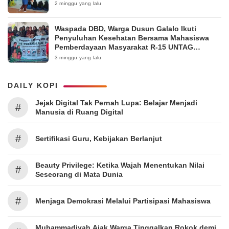
2 minggu yang lalu
Waspada DBD, Warga Dusun Galalo Ikuti
Penyuluhan Kesehatan Bersama Mahasiswa
Pemberdayaan Masyarakat R-15 UNTAG
Surabaya 2026
3 minggu yang lalu
DAILY KOPI
Jejak Digital Tak Pernah Lupa: Belajar Menjadi
#
Manusia di Ruang Digital
#
Sertifikasi Guru, Kebijakan Berlanjut
Beauty Privilege: Ketika Wajah Menentukan Nilai
#
Seseorang di Mata Dunia
#
Menjaga Demokrasi Melalui Partisipasi Mahasiswa
Muhammadiyah Ajak Warga Tinggalkan Rokok demi