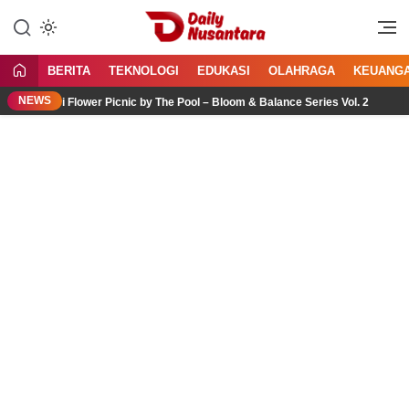
Lewati
ke
Menyajikan Fakta, Menginspirasi
Daily Nusantara
konten
Bangsa
BERITA
TEKNOLOGI
EDUKASI
OLAHRAGA
KEUANG
NEWS
lui Flower Picnic by The Pool – Bloom & Balance Series Vol. 2