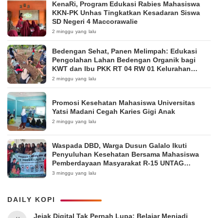
KenaRi, Program Edukasi Rabies Mahasiswa
KKN-PK Unhas Tingkatkan Kesadaran Siswa
SD Negeri 4 Maccorawalie
2 minggu yang lalu
Bedengan Sehat, Panen Melimpah: Edukasi
Pengolahan Lahan Bedengan Organik bagi
KWT dan Ibu PKK RT 04 RW 01 Kelurahan
Pakintelan
2 minggu yang lalu
Promosi Kesehatan Mahasiswa Universitas
Yatsi Madani Cegah Karies Gigi Anak
2 minggu yang lalu
Waspada DBD, Warga Dusun Galalo Ikuti
Penyuluhan Kesehatan Bersama Mahasiswa
Pemberdayaan Masyarakat R-15 UNTAG
Surabaya 2026
3 minggu yang lalu
DAILY KOPI
Jejak Digital Tak Pernah Lupa: Belajar Menjadi