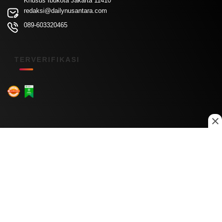
Khusus Ibukota Jakarta 11410
redaksi@dailynusantara.com
089-603320465
TERVERIFIKASI
Menu Kanal
Nasional
Daerah
Ekonomi
Pendidikan
Internasional
Hiburan
Olahraga
Teknologi
Keuangan
Menu Informasi
Tentang Kami
Redaksi
Kontak Kami
Kebijakan Privasi
Disclaimer
Pedoman Media Siber