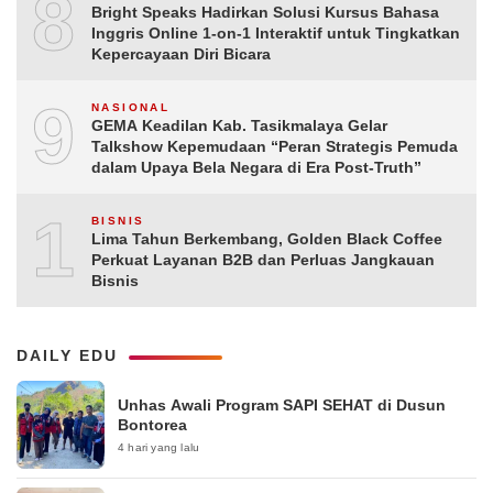
8
Bright Speaks Hadirkan Solusi Kursus Bahasa
Inggris Online 1-on-1 Interaktif untuk Tingkatkan
Kepercayaan Diri Bicara
9
NASIONAL
GEMA Keadilan Kab. Tasikmalaya Gelar
Talkshow Kepemudaan “Peran Strategis Pemuda
dalam Upaya Bela Negara di Era Post-Truth”
10
BISNIS
Lima Tahun Berkembang, Golden Black Coffee
Perkuat Layanan B2B dan Perluas Jangkauan
Bisnis
DAILY EDU
Unhas Awali Program SAPI SEHAT di Dusun
Bontorea
4 hari yang lalu