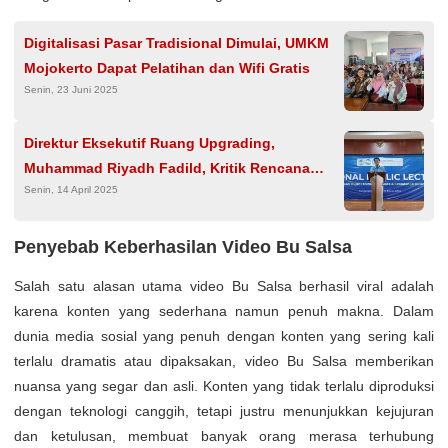
Digitalisasi Pasar Tradisional Dimulai, UMKM
Mojokerto Dapat Pelatihan dan Wifi Gratis
Senin, 23 Juni 2025
Direktur Eksekutif Ruang Upgrading,
Muhammad Riyadh Fadild, Kritik Rencana
Senin, 14 April 2025
Evakuasi 1.000 Warga Palestina ke Indonesia
Penyebab Keberhasilan Video Bu Salsa
Salah satu alasan utama video Bu Salsa berhasil viral adalah
karena konten yang sederhana namun penuh makna. Dalam
dunia media sosial yang penuh dengan konten yang sering kali
terlalu dramatis atau dipaksakan, video Bu Salsa memberikan
nuansa yang segar dan asli. Konten yang tidak terlalu diproduksi
dengan teknologi canggih, tetapi justru menunjukkan kejujuran
dan ketulusan, membuat banyak orang merasa terhubung