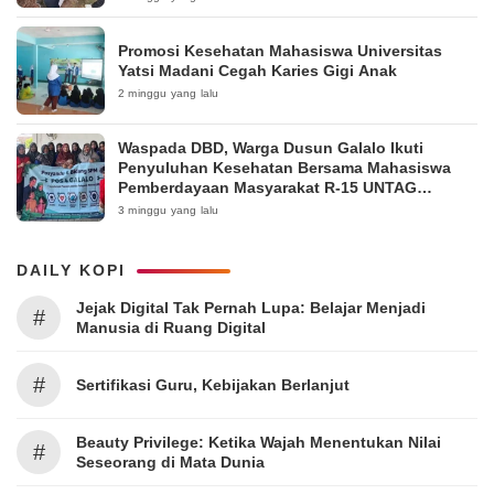
Promosi Kesehatan Mahasiswa Universitas
Yatsi Madani Cegah Karies Gigi Anak
2 minggu yang lalu
Waspada DBD, Warga Dusun Galalo Ikuti
Penyuluhan Kesehatan Bersama Mahasiswa
Pemberdayaan Masyarakat R-15 UNTAG
Surabaya 2026
3 minggu yang lalu
DAILY KOPI
Jejak Digital Tak Pernah Lupa: Belajar Menjadi
#
Manusia di Ruang Digital
#
Sertifikasi Guru, Kebijakan Berlanjut
Beauty Privilege: Ketika Wajah Menentukan Nilai
#
Seseorang di Mata Dunia