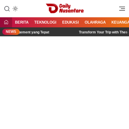
Lewati
ke
Menyajikan Fakta, Menginspirasi
Daily Nusantara
konten
Bangsa
BERITA
TEKNOLOGI
EDUKASI
OLAHRAGA
KEUANG
NEWS
 Management yang Tepat
Transform Your Trip with These Bali It