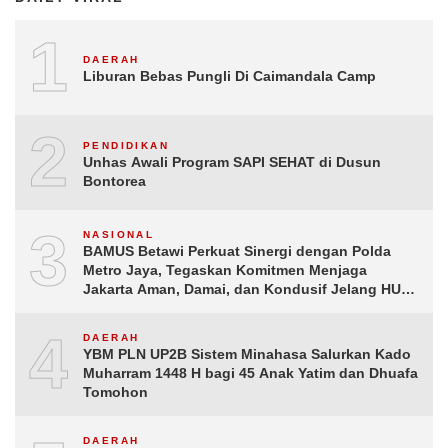
1
DAERAH
Liburan Bebas Pungli Di Caimandala Camp
2
PENDIDIKAN
Unhas Awali Program SAPI SEHAT di Dusun
Bontorea
3
NASIONAL
BAMUS Betawi Perkuat Sinergi dengan Polda
Metro Jaya, Tegaskan Komitmen Menjaga
Jakarta Aman, Damai, dan Kondusif Jelang HUT
ke-81 Republik Indonesia
4
DAERAH
YBM PLN UP2B Sistem Minahasa Salurkan Kado
Muharram 1448 H bagi 45 Anak Yatim dan Dhuafa
Tomohon
DAERAH