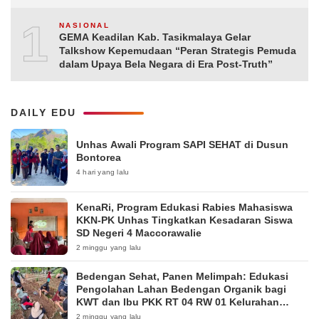
10
NASIONAL
GEMA Keadilan Kab. Tasikmalaya Gelar
Talkshow Kepemudaan “Peran Strategis Pemuda
dalam Upaya Bela Negara di Era Post-Truth”
DAILY EDU
Unhas Awali Program SAPI SEHAT di Dusun
Bontorea
4 hari yang lalu
KenaRi, Program Edukasi Rabies Mahasiswa
KKN-PK Unhas Tingkatkan Kesadaran Siswa
SD Negeri 4 Maccorawalie
2 minggu yang lalu
Bedengan Sehat, Panen Melimpah: Edukasi
Pengolahan Lahan Bedengan Organik bagi
KWT dan Ibu PKK RT 04 RW 01 Kelurahan
Pakintelan
2 minggu yang lalu