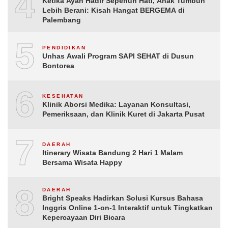
4
Ketika Ayah Hadir Sepenuh Hati, Anak Tumbuh
Lebih Berani: Kisah Hangat BERGEMA di
Palembang
5
PENDIDIKAN
Unhas Awali Program SAPI SEHAT di Dusun
Bontorea
6
KESEHATAN
Klinik Aborsi Medika: Layanan Konsultasi,
Pemeriksaan, dan Klinik Kuret di Jakarta Pusat
7
DAERAH
Itinerary Wisata Bandung 2 Hari 1 Malam
Bersama Wisata Happy
8
DAERAH
Bright Speaks Hadirkan Solusi Kursus Bahasa
Inggris Online 1-on-1 Interaktif untuk Tingkatkan
Kepercayaan Diri Bicara