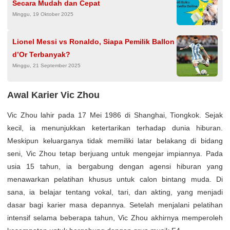
Secara Mudah dan Cepat
Minggu, 19 Oktober 2025
Lionel Messi vs Ronaldo, Siapa Pemilik Ballon
d’Or Terbanyak?
Minggu, 21 September 2025
Awal Karier Vic Zhou
Vic Zhou lahir pada 17 Mei 1986 di Shanghai, Tiongkok. Sejak
kecil, ia menunjukkan ketertarikan terhadap dunia hiburan.
Meskipun keluarganya tidak memiliki latar belakang di bidang
seni, Vic Zhou tetap berjuang untuk mengejar impiannya. Pada
usia 15 tahun, ia bergabung dengan agensi hiburan yang
menawarkan pelatihan khusus untuk calon bintang muda. Di
sana, ia belajar tentang vokal, tari, dan akting, yang menjadi
dasar bagi karier masa depannya. Setelah menjalani pelatihan
intensif selama beberapa tahun, Vic Zhou akhirnya memperoleh