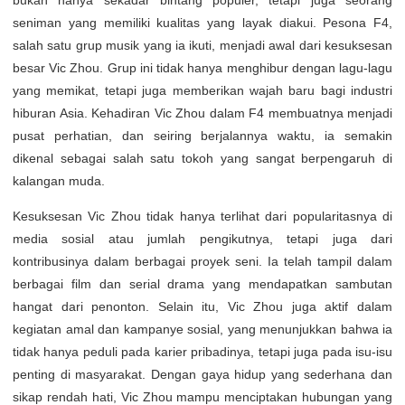
bukan hanya sekadar bintang populer, tetapi juga seorang
seniman yang memiliki kualitas yang layak diakui. Pesona F4,
salah satu grup musik yang ia ikuti, menjadi awal dari kesuksesan
besar Vic Zhou. Grup ini tidak hanya menghibur dengan lagu-lagu
yang memikat, tetapi juga memberikan wajah baru bagi industri
hiburan Asia. Kehadiran Vic Zhou dalam F4 membuatnya menjadi
pusat perhatian, dan seiring berjalannya waktu, ia semakin
dikenal sebagai salah satu tokoh yang sangat berpengaruh di
kalangan muda.
Kesuksesan Vic Zhou tidak hanya terlihat dari popularitasnya di
media sosial atau jumlah pengikutnya, tetapi juga dari
kontribusinya dalam berbagai proyek seni. Ia telah tampil dalam
berbagai film dan serial drama yang mendapatkan sambutan
hangat dari penonton. Selain itu, Vic Zhou juga aktif dalam
kegiatan amal dan kampanye sosial, yang menunjukkan bahwa ia
tidak hanya peduli pada karier pribadinya, tetapi juga pada isu-isu
penting di masyarakat. Dengan gaya hidup yang sederhana dan
sikap rendah hati, Vic Zhou mampu menciptakan hubungan yang