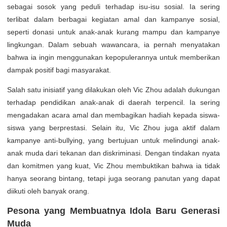
sebagai sosok yang peduli terhadap isu-isu sosial. Ia sering
terlibat dalam berbagai kegiatan amal dan kampanye sosial,
seperti donasi untuk anak-anak kurang mampu dan kampanye
lingkungan. Dalam sebuah wawancara, ia pernah menyatakan
bahwa ia ingin menggunakan kepopulerannya untuk memberikan
dampak positif bagi masyarakat.
Salah satu inisiatif yang dilakukan oleh Vic Zhou adalah dukungan
terhadap pendidikan anak-anak di daerah terpencil. Ia sering
mengadakan acara amal dan membagikan hadiah kepada siswa-
siswa yang berprestasi. Selain itu, Vic Zhou juga aktif dalam
kampanye anti-bullying, yang bertujuan untuk melindungi anak-
anak muda dari tekanan dan diskriminasi. Dengan tindakan nyata
dan komitmen yang kuat, Vic Zhou membuktikan bahwa ia tidak
hanya seorang bintang, tetapi juga seorang panutan yang dapat
diikuti oleh banyak orang.
Pesona yang Membuatnya Idola Baru Generasi
Muda