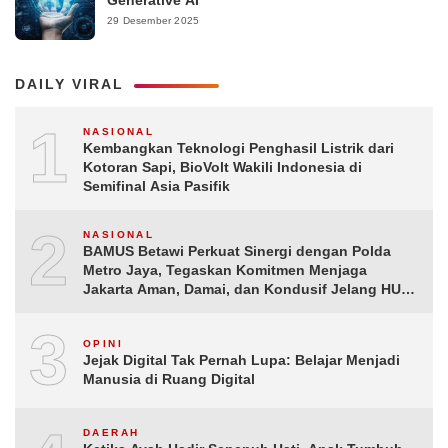
Generative AI
29 Desember 2025
DAILY VIRAL
1
NASIONAL
Kembangkan Teknologi Penghasil Listrik dari
Kotoran Sapi, BioVolt Wakili Indonesia di
Semifinal Asia Pasifik
2
NASIONAL
BAMUS Betawi Perkuat Sinergi dengan Polda
Metro Jaya, Tegaskan Komitmen Menjaga
Jakarta Aman, Damai, dan Kondusif Jelang HUT
ke-81 Republik Indonesia
3
OPINI
Jejak Digital Tak Pernah Lupa: Belajar Menjadi
Manusia di Ruang Digital
DAERAH