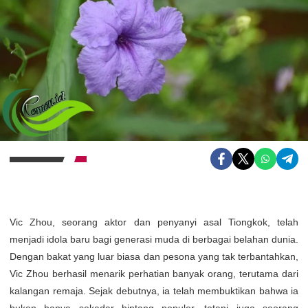
Vic Zhou, seorang aktor dan penyanyi asal Tiongkok, telah
menjadi idola baru bagi generasi muda di berbagai belahan dunia.
Dengan bakat yang luar biasa dan pesona yang tak terbantahkan,
Vic Zhou berhasil menarik perhatian banyak orang, terutama dari
kalangan remaja. Sejak debutnya, ia telah membuktikan bahwa ia