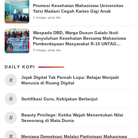
Promosi Kesehatan Mahasiswa Universitas
Yatsi Madani Cegah Karies Gigi Anak
2 minggu yang lalu
Waspada DBD, Warga Dusun Galalo Ikuti
Penyuluhan Kesehatan Bersama Mahasiswa
Pemberdayaan Masyarakat R-15 UNTAG
Surabaya 2026
3 minggu yang lalu
DAILY KOPI
Jejak Digital Tak Pernah Lupa: Belajar Menjadi
#
Manusia di Ruang Digital
#
Sertifikasi Guru, Kebijakan Berlanjut
Beauty Privilege: Ketika Wajah Menentukan Nilai
#
Seseorang di Mata Dunia
#
Menjaga Demokrasi Melalui Partisipasi Mahasiswa