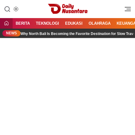
Lewati
ke
Menyajikan Fakta, Menginspirasi
Daily Nusantara
konten
Bangsa
BERITA
TEKNOLOGI
EDUKASI
OLAHRAGA
KEUANG
NEWS
Why North Bali Is Becoming the Favorite Destination for Slow Travele