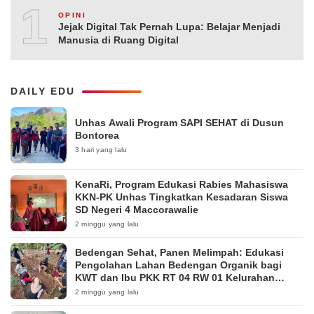
10
OPINI
Jejak Digital Tak Pernah Lupa: Belajar Menjadi
Manusia di Ruang Digital
DAILY EDU
Unhas Awali Program SAPI SEHAT di Dusun
Bontorea
3 hari yang lalu
KenaRi, Program Edukasi Rabies Mahasiswa
KKN-PK Unhas Tingkatkan Kesadaran Siswa
SD Negeri 4 Maccorawalie
2 minggu yang lalu
Bedengan Sehat, Panen Melimpah: Edukasi
Pengolahan Lahan Bedengan Organik bagi
KWT dan Ibu PKK RT 04 RW 01 Kelurahan
Pakintelan
2 minggu yang lalu