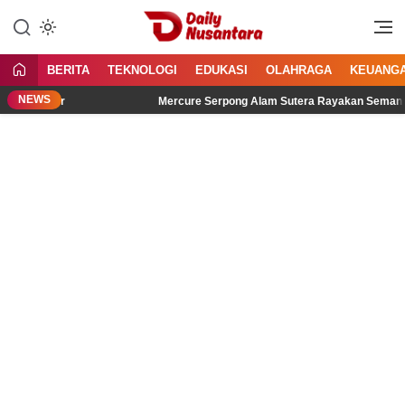
Lewati
ke
Menyajikan Fakta, Menginspirasi
Daily Nusantara
konten
Bangsa
BERITA
TEKNOLOGI
EDUKASI
OLAHRAGA
KEUANG
NEWS
idengar
Mercure Serpong Alam Sutera Rayakan Semangat Keme