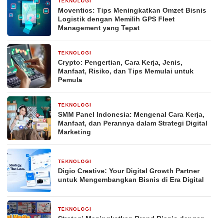
TEKNOLOGI
23 jam yang lalu
Moventics: Tips Meningkatkan Omzet Bisnis
Logistik dengan Memilih GPS Fleet
Management yang Tepat
TEKNOLOGI
3 minggu yang lalu
Crypto: Pengertian, Cara Kerja, Jenis,
Manfaat, Risiko, dan Tips Memulai untuk
Pemula
TEKNOLOGI
3 minggu yang lalu
SMM Panel Indonesia: Mengenal Cara Kerja,
Manfaat, dan Perannya dalam Strategi Digital
Marketing
TEKNOLOGI
3 minggu yang lalu
Digio Creative: Your Digital Growth Partner
untuk Mengembangkan Bisnis di Era Digital
TEKNOLOGI
4 minggu yang lalu