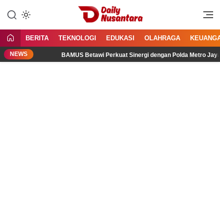
Lewati
ke
Menyajikan Fakta, Menginspirasi
Daily Nusantara
konten
Bangsa
BERITA
TEKNOLOGI
EDUKASI
OLAHRAGA
KEUANG
NEWS
BAMUS Betawi Perkuat Sinergi dengan Polda Metro Jaya, Tegas