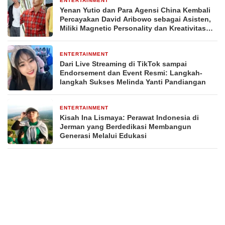
ENTERTAINMENT
3 minggu yang lalu
Yenan Yutio dan Para Agensi China Kembali
Percayakan David Aribowo sebagai Asisten,
Miliki Magnetic Personality dan Kreativitas
dalam Menciptakan Strategi Promosi
ENTERTAINMENT
4 minggu yang lalu
Dari Live Streaming di TikTok sampai
Endorsement dan Event Resmi: Langkah-
langkah Sukses Melinda Yanti Pandiangan
ENTERTAINMENT
1 bulan yang lalu
Kisah Ina Lismaya: Perawat Indonesia di
Jerman yang Berdedikasi Membangun
Generasi Melalui Edukasi