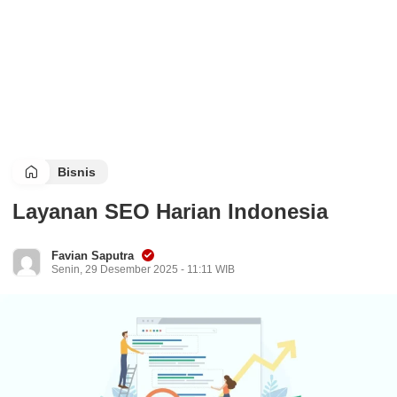
Bisnis
Layanan SEO Harian Indonesia
Favian Saputra
Senin, 29 Desember 2025 - 11:11 WIB