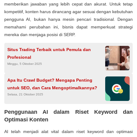
memberikan jawaban yang lebih cepat dan akurat. Untuk tetap
kompetitif, konten harus dirancang agar sesuai dengan kebutuhan
pengguna AI, bukan hanya mesin pencari tradisional. Dengan
memahami perubahan ini, bisnis dapat memperkuat strategi
mereka dan menjaga posisi di SERP.
Situs Trading Terbaik untuk Pemula dan
Profesional
Minggu, 5 Oktober 2025
Apa Itu Crawl Budget? Mengapa Penting
untuk SEO, dan Cara Mengoptimalkannya?
Selasa, 21 Oktober 2025
Penggunaan AI dalam Riset Keyword dan
Optimasi Konten
AI telah menjadi alat vital dalam riset keyword dan optimasi