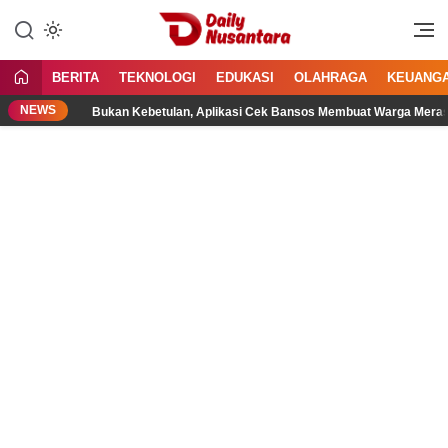
Lewati
ke
Menyajikan Fakta, Menginspirasi
Daily Nusantara
konten
Bangsa
BERITA
TEKNOLOGI
EDUKASI
OLAHRAGA
KEUANG
NEWS
Bukan Kebetulan, Aplikasi Cek Bansos Membuat Warga Merasa Lebi