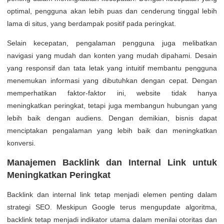
optimal, pengguna akan lebih puas dan cenderung tinggal lebih
lama di situs, yang berdampak positif pada peringkat.
Selain kecepatan, pengalaman pengguna juga melibatkan
navigasi yang mudah dan konten yang mudah dipahami. Desain
yang responsif dan tata letak yang intuitif membantu pengguna
menemukan informasi yang dibutuhkan dengan cepat. Dengan
memperhatikan faktor-faktor ini, website tidak hanya
meningkatkan peringkat, tetapi juga membangun hubungan yang
lebih baik dengan audiens. Dengan demikian, bisnis dapat
menciptakan pengalaman yang lebih baik dan meningkatkan
konversi.
Manajemen Backlink dan Internal Link untuk
Meningkatkan Peringkat
Backlink dan internal link tetap menjadi elemen penting dalam
strategi SEO. Meskipun Google terus mengupdate algoritma,
backlink tetap menjadi indikator utama dalam menilai otoritas dan