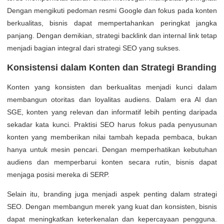
Dengan mengikuti pedoman resmi Google dan fokus pada konten
berkualitas, bisnis dapat mempertahankan peringkat jangka
panjang. Dengan demikian, strategi backlink dan internal link tetap
menjadi bagian integral dari strategi SEO yang sukses.
Konsistensi dalam Konten dan Strategi Branding
Konten yang konsisten dan berkualitas menjadi kunci dalam
membangun otoritas dan loyalitas audiens. Dalam era AI dan
SGE, konten yang relevan dan informatif lebih penting daripada
sekadar kata kunci. Praktisi SEO harus fokus pada penyusunan
konten yang memberikan nilai tambah kepada pembaca, bukan
hanya untuk mesin pencari. Dengan memperhatikan kebutuhan
audiens dan memperbarui konten secara rutin, bisnis dapat
menjaga posisi mereka di SERP.
Selain itu, branding juga menjadi aspek penting dalam strategi
SEO. Dengan membangun merek yang kuat dan konsisten, bisnis
dapat meningkatkan keterkenalan dan kepercayaan pengguna.