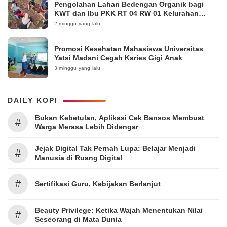
Pengolahan Lahan Bedengan Organik bagi
KWT dan Ibu PKK RT 04 RW 01 Kelurahan
Pakintelan
2 minggu yang lalu
Promosi Kesehatan Mahasiswa Universitas
Yatsi Madani Cegah Karies Gigi Anak
3 minggu yang lalu
DAILY KOPI
Bukan Kebetulan, Aplikasi Cek Bansos Membuat
#
Warga Merasa Lebih Didengar
Jejak Digital Tak Pernah Lupa: Belajar Menjadi
#
Manusia di Ruang Digital
#
Sertifikasi Guru, Kebijakan Berlanjut
Beauty Privilege: Ketika Wajah Menentukan Nilai
#
Seseorang di Mata Dunia