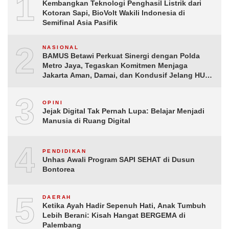
1
Kembangkan Teknologi Penghasil Listrik dari
Kotoran Sapi, BioVolt Wakili Indonesia di
Semifinal Asia Pasifik
2
NASIONAL
BAMUS Betawi Perkuat Sinergi dengan Polda
Metro Jaya, Tegaskan Komitmen Menjaga
Jakarta Aman, Damai, dan Kondusif Jelang HUT
ke-81 Republik Indonesia
3
OPINI
Jejak Digital Tak Pernah Lupa: Belajar Menjadi
Manusia di Ruang Digital
4
PENDIDIKAN
Unhas Awali Program SAPI SEHAT di Dusun
Bontorea
5
DAERAH
Ketika Ayah Hadir Sepenuh Hati, Anak Tumbuh
Lebih Berani: Kisah Hangat BERGEMA di
Palembang