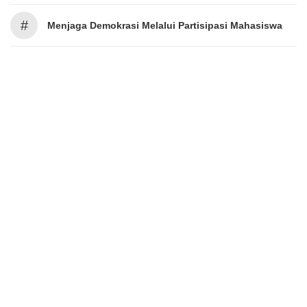
#
Menjaga Demokrasi Melalui Partisipasi Mahasiswa