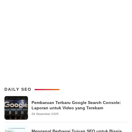
DAILY SEO
Pembaruan Terbaru Google Search Console:
Laporan untuk Video yang Terekam
29 Desember 2025
Mengenal Berbagai Tujuan SEO untuk Bisnis,