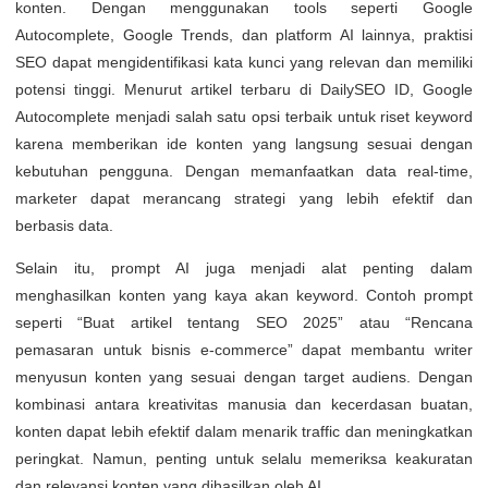
konten. Dengan menggunakan tools seperti Google
Autocomplete, Google Trends, dan platform AI lainnya, praktisi
SEO dapat mengidentifikasi kata kunci yang relevan dan memiliki
potensi tinggi. Menurut artikel terbaru di DailySEO ID, Google
Autocomplete menjadi salah satu opsi terbaik untuk riset keyword
karena memberikan ide konten yang langsung sesuai dengan
kebutuhan pengguna. Dengan memanfaatkan data real-time,
marketer dapat merancang strategi yang lebih efektif dan
berbasis data.
Selain itu, prompt AI juga menjadi alat penting dalam
menghasilkan konten yang kaya akan keyword. Contoh prompt
seperti “Buat artikel tentang SEO 2025” atau “Rencana
pemasaran untuk bisnis e-commerce” dapat membantu writer
menyusun konten yang sesuai dengan target audiens. Dengan
kombinasi antara kreativitas manusia dan kecerdasan buatan,
konten dapat lebih efektif dalam menarik traffic dan meningkatkan
peringkat. Namun, penting untuk selalu memeriksa keakuratan
dan relevansi konten yang dihasilkan oleh AI.