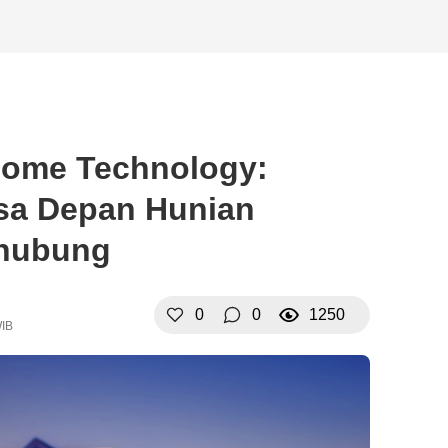
Home Technology:
a Depan Hunian
rhubung
0
0
1250
WIB