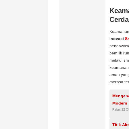
Keam
Cerda
Keamanan 
Inovasi
S
pengawasa
pemilik r
melalui sm
keamanan,
aman yang 
merasa te
Mengena
Modern
Rabu, 22 O
Titik A