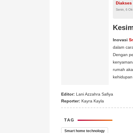
Diakses 
Senin, 6 Ok
Kesim
Inovasi
S
dalam car
Dengan per
kenyamanan
rumah aka
kehidupan
Editor:
Lani Azzahra Safiya
Reporter:
Kayra Kayla
TAG
Smart home technology