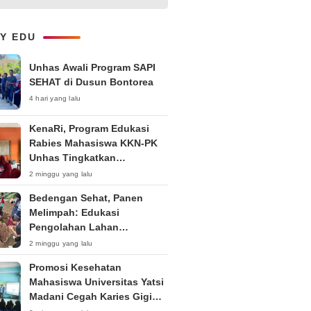
1-on-1 Interaktif untuk
Tingkatkan Kepercayaan Diri
Bicara
LY EDU
Unhas Awali Program SAPI
SEHAT di Dusun Bontorea
4 hari yang lalu
KenaRi, Program Edukasi
Rabies Mahasiswa KKN-PK
Unhas Tingkatkan
Kesadaran Siswa SD Negeri 4
2 minggu yang lalu
Maccorawalie
Bedengan Sehat, Panen
Melimpah: Edukasi
Pengolahan Lahan
Bedengan Organik bagi KWT
2 minggu yang lalu
dan Ibu PKK RT 04 RW 01
Promosi Kesehatan
Kelurahan Pakintelan
Mahasiswa Universitas Yatsi
Madani Cegah Karies Gigi