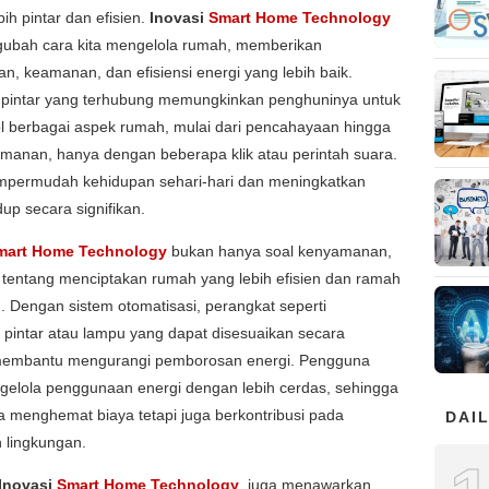
bih pintar dan efisien.
Inovasi
Smart Home Technology
gubah cara kita mengelola rumah, memberikan
, keamanan, dan efisiensi energi yang lebih baik.
 pintar yang terhubung memungkinkan penghuninya untuk
l berbagai aspek rumah, mulai dari pencahayaan hingga
manan, hanya dengan beberapa klik atau perintah suara.
empermudah kehidupan sehari-hari dan meningkatkan
dup secara signifikan.
mart Home Technology
bukan hanya soal kenyamanan,
a tentang menciptakan rumah yang lebih efisien dan ramah
. Dengan sistem otomatisasi, perangkat seperti
 pintar atau lampu yang dapat disesuaikan secara
membantu mengurangi pemborosan energi. Pengguna
gelola penggunaan energi dengan lebih cerdas, sehingga
a menghemat biaya tetapi juga berkontribusi pada
DAIL
n lingkungan.
Inovasi
Smart Home Technology
juga menawarkan