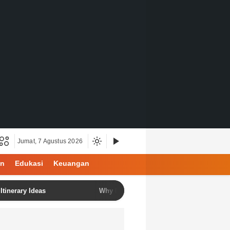
Jumat, 7 Agustus 2026
an
Edukasi
Keuangan
y Ideas
Why North Bali Is Becoming the Favorite Destinat