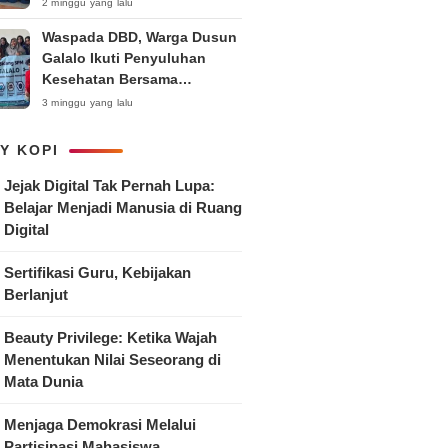
Anak
2 minggu yang lalu
Waspada DBD, Warga Dusun
Galalo Ikuti Penyuluhan
Kesehatan Bersama
Mahasiswa Pemberdayaan
3 minggu yang lalu
Masyarakat R-15 UNTAG
Surabaya 2026
Y KOPI
Jejak Digital Tak Pernah Lupa:
Belajar Menjadi Manusia di Ruang
Digital
Sertifikasi Guru, Kebijakan
Berlanjut
Beauty Privilege: Ketika Wajah
Menentukan Nilai Seseorang di
Mata Dunia
Menjaga Demokrasi Melalui
Partisipasi Mahasiswa