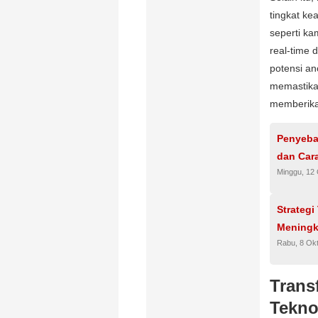
tingkat ke
seperti k
real-time 
potensi an
memastika
memberika
Penyeba
dan Car
Minggu, 12
Strategi
Meningk
Rabu, 8 Ok
Trans
Tekno