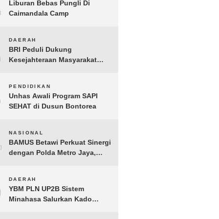
1
Liburan Bebas Pungli Di
Caimandala Camp
2
DAERAH
BRI Peduli Dukung
Kesejahteraan Masyarakat
Lewat Bantuan Sembako di
Probolinggo
3
PENDIDIKAN
Unhas Awali Program SAPI
SEHAT di Dusun Bontorea
4
NASIONAL
BAMUS Betawi Perkuat Sinergi
dengan Polda Metro Jaya,
Tegaskan Komitmen Menjaga
Jakarta Aman, Damai, dan
5
DAERAH
Kondusif Jelang HUT ke-81
YBM PLN UP2B Sistem
Republik Indonesia
Minahasa Salurkan Kado
Muharram 1448 H bagi 45