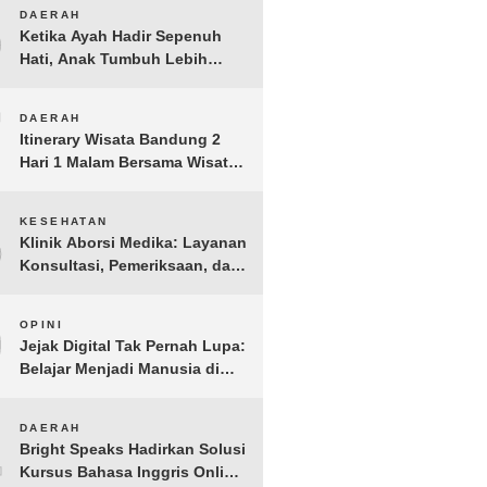
Anak Yatim dan Dhuafa
6
DAERAH
Tomohon
Ketika Ayah Hadir Sepenuh
Hati, Anak Tumbuh Lebih
Berani: Kisah Hangat
BERGEMA di Palembang
7
DAERAH
Itinerary Wisata Bandung 2
Hari 1 Malam Bersama Wisata
Happy
8
KESEHATAN
Klinik Aborsi Medika: Layanan
Konsultasi, Pemeriksaan, dan
Klinik Kuret di Jakarta Pusat
9
OPINI
Jejak Digital Tak Pernah Lupa:
Belajar Menjadi Manusia di
Ruang Digital
10
DAERAH
Bright Speaks Hadirkan Solusi
Kursus Bahasa Inggris Online