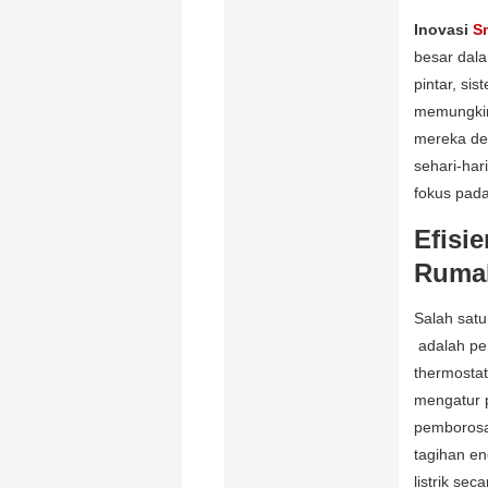
Inovasi
S
besar dala
pintar, si
memungkin
mereka de
sehari-har
fokus pada
Efisi
Rumah
Salah sat
adalah pen
thermosta
mengatur 
pemborosa
tagihan e
listrik sec