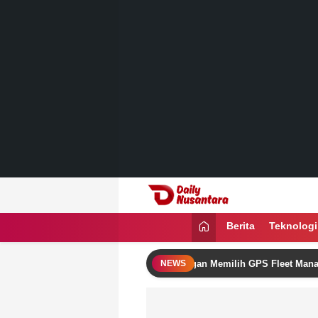
Lewati
ke
konten
Daily Nusantara
Menyajikan Fakta, Menginspirasi Ban
Berita
Teknologi
ngkatkan Omzet Bisnis Logistik dengan Memilih GPS Fleet Management
NEWS