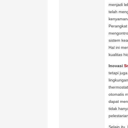
menjadi le
telah men
kenyamanan
Perangkat
mengontro
sistem kea
Hal ini m
kualitas hi
Inovasi
S
tetapi jug
lingkungan
thermostat
otomatis 
dapat men
tidak hany
pelestaria
Selain itu,