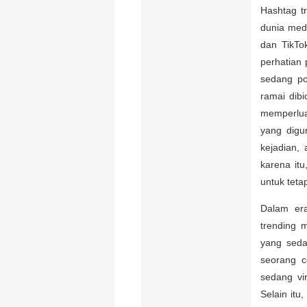
Hashtag t
dunia medi
dan TikTo
perhatian
sedang po
ramai dibi
memperluas
yang digu
kejadian,
karena itu
untuk teta
Dalam era
trending 
yang seda
seorang c
sedang vi
Selain it