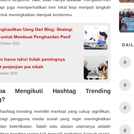
tapi juga memperhatikan tren lokal bisa menjadi langkah
 untuk meningkatkan dampak kontenmu.
ghasilkan Uang Dari Blog: Strategi
i untuk Membuat Penghasilan Pasif
 Oktober 2025
DAIL
 harus tahu! Inilah pentingnya
#
perjanjian pra nikah
ktober 2025
#
pa Mengikuti Hashtag Trending
g?
#
hashtag trending memiliki manfaat yang cukup signifikan,
bagi pengguna media sosial yang ingin meningkatkan
as dan keterlibatan. Salah satu alasan utamanya adalah
#
tag trending sering kali menarik perhatian banyak orang,