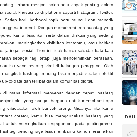
rending terbaru menjadi salah satu aspek penting dalam
a sosial, khususnya di platform seperti Instagram, Twitter,
k. Setiap hari, berbagai topik baru muncul dan menarik
 pengguna internet. Dengan memahami tren hashtag yang
puler, kamu bisa ikut serta dalam diskusi yang sedang
carakan, meningkatkan visibilitas kontenmu, atau bahkan
 jaringan sosial. Tren ini tidak hanya sekadar kata-kata
nakan sebagai tag, tetapi juga mencerminkan perasaan,
 atau isu yang sedang viral di kalangan pengguna. Oleh
, mengikuti hashtag trending bisa menjadi strategi efektif
p up-to-date dan terlibat dalam komunitas digital.
 di mana informasi menyebar dengan cepat, hashtag
menjadi alat yang sangat berguna untuk memahami apa
ng dibicarakan oleh banyak orang. Misalnya, jika kamu
ontent creator, kamu bisa menggunakan hashtag yang
DAIL
ral untuk meningkatkan engagement pada postinganmu.
u, hashtag trending juga bisa membantu kamu meramalkan