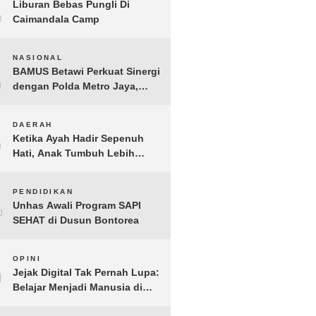
1
Liburan Bebas Pungli Di
Caimandala Camp
2
NASIONAL
BAMUS Betawi Perkuat Sinergi
dengan Polda Metro Jaya,
Tegaskan Komitmen Menjaga
Jakarta Aman, Damai, dan
3
DAERAH
Kondusif Jelang HUT ke-81
Ketika Ayah Hadir Sepenuh
Republik Indonesia
Hati, Anak Tumbuh Lebih
Berani: Kisah Hangat
BERGEMA di Palembang
4
PENDIDIKAN
Unhas Awali Program SAPI
SEHAT di Dusun Bontorea
5
OPINI
Jejak Digital Tak Pernah Lupa:
Belajar Menjadi Manusia di
Ruang Digital