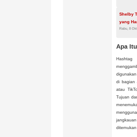
Shelby 
yang Ha
Rabu, 8 Ok
Apa It
Hashtag 
menggamba
digunakan 
di bagian 
atau TikT
Tujuan da
menemukan
menggunak
jangkaua
ditemukan 