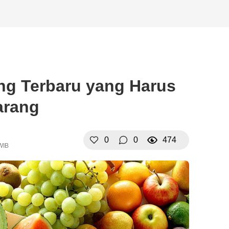
ng Terbaru yang Harus
arang
0
0
474
WIB