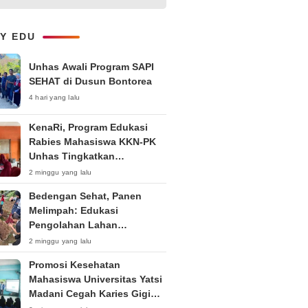
Kepemudaan “Peran Strategis
Pemuda dalam Upaya Bela
Negara di Era Post-Truth”
LY EDU
Unhas Awali Program SAPI
SEHAT di Dusun Bontorea
4 hari yang lalu
KenaRi, Program Edukasi
Rabies Mahasiswa KKN-PK
Unhas Tingkatkan
Kesadaran Siswa SD Negeri 4
2 minggu yang lalu
Maccorawalie
Bedengan Sehat, Panen
Melimpah: Edukasi
Pengolahan Lahan
Bedengan Organik bagi KWT
2 minggu yang lalu
dan Ibu PKK RT 04 RW 01
Promosi Kesehatan
Kelurahan Pakintelan
Mahasiswa Universitas Yatsi
Madani Cegah Karies Gigi