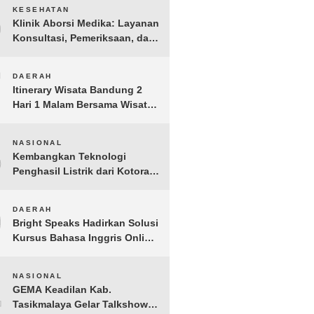
6
KESEHATAN
Klinik Aborsi Medika: Layanan
Konsultasi, Pemeriksaan, dan
Klinik Kuret di Jakarta Pusat
7
DAERAH
Itinerary Wisata Bandung 2
Hari 1 Malam Bersama Wisata
Happy
8
NASIONAL
Kembangkan Teknologi
Penghasil Listrik dari Kotoran
Sapi, BioVolt Wakili Indonesia
di Semifinal Asia Pasifik
9
DAERAH
Bright Speaks Hadirkan Solusi
Kursus Bahasa Inggris Online
1-on-1 Interaktif untuk
Tingkatkan Kepercayaan Diri
10
NASIONAL
Bicara
GEMA Keadilan Kab.
Tasikmalaya Gelar Talkshow