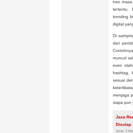
tren masa
tertentu
trending b
digital yang
Di samping
dari peris
Contohnya
muncul seb
even olah
hashtag,
sesuai den
keterliba
menjaga p
siapa pun y
Jasa Re
Disulap 
Senin, 9 Ma