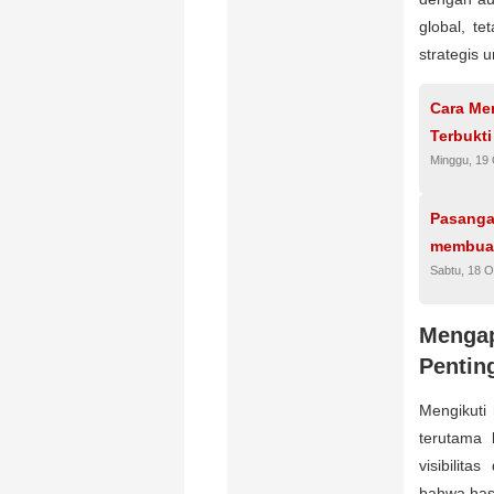
global, te
strategis
Cara Men
Terbukt
Minggu, 19
Pasangan
membuat 
Sabtu, 18 O
Menga
Pentin
Mengikuti 
terutama 
visibilit
bahwa hash