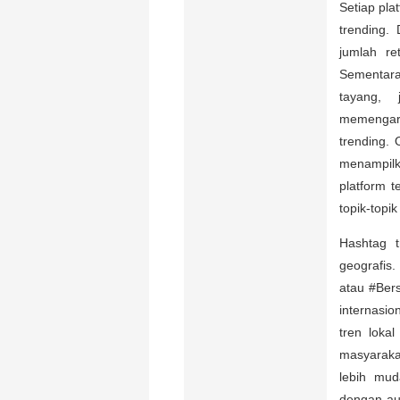
Setiap pla
trending. 
jumlah re
Sementara 
tayang, 
memengar
trending. 
menampilk
platform 
topik-topi
Hashtag t
geografis.
atau #Ber
internasi
tren loka
masyaraka
lebih mud
dengan aud