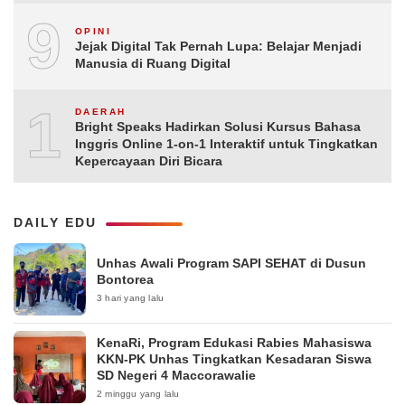
9
OPINI
Jejak Digital Tak Pernah Lupa: Belajar Menjadi
Manusia di Ruang Digital
10
DAERAH
Bright Speaks Hadirkan Solusi Kursus Bahasa
Inggris Online 1-on-1 Interaktif untuk Tingkatkan
Kepercayaan Diri Bicara
DAILY EDU
Unhas Awali Program SAPI SEHAT di Dusun
Bontorea
3 hari yang lalu
KenaRi, Program Edukasi Rabies Mahasiswa
KKN-PK Unhas Tingkatkan Kesadaran Siswa
SD Negeri 4 Maccorawalie
2 minggu yang lalu