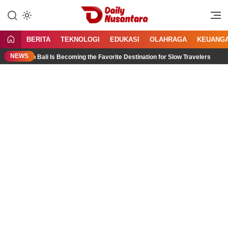
Lewati
ke
Menyajikan Fakta, Menginspirasi
Daily Nusantara
konten
Bangsa
BERITA
TEKNOLOGI
EDUKASI
OLAHRAGA
KEUANG
NEWS
North Bali Is Becoming the Favorite Destination for Slow Travelers