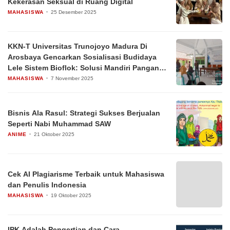
Kekerasan Seksual di Ruang Digital
MAHASISWA
25 Desember 2025
KKN-T Universitas Trunojoyo Madura Di
Arosbaya Gencarkan Sosialisasi Budidaya
Lele Sistem Bioflok: Solusi Mandiri Pangan
Dengan Teknologi Ramah Lingkungan
MAHASISWA
7 November 2025
Bisnis Ala Rasul: Strategi Sukses Berjualan
Seperti Nabi Muhammad SAW
ANIME
21 Oktober 2025
Cek AI Plagiarisme Terbaik untuk Mahasiswa
dan Penulis Indonesia
MAHASISWA
19 Oktober 2025
IPK Adalah Pengertian dan Cara