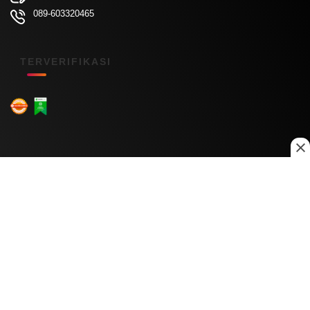
089-603320465
TERVERIFIKASI
Menu Kanal
Nasional
Daerah
Ekonomi
Pendidikan
Internasional
Hiburan
Olahraga
Teknologi
Keuangan
Menu Informasi
Tentang Kami
Redaksi
Kontak Kami
Kebijakan Privasi
Disclaimer
Pedoman Media Siber
Copyright © 2026 Daily Nusantara. All rights reserved.