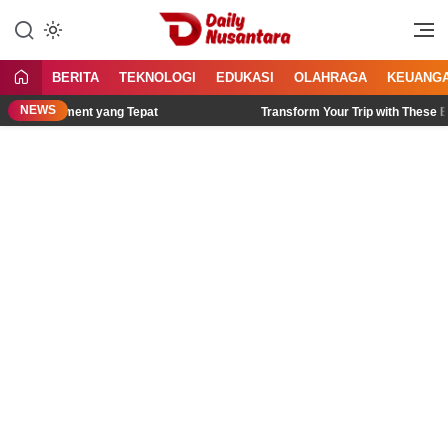
Lewati
ke
Menyajikan Fakta, Menginspirasi
Daily Nusantara
konten
Bangsa
BERITA
TEKNOLOGI
EDUKASI
OLAHRAGA
KEUANG
NEWS
anagement yang Tepat
Transform Your Trip with These Bali Itin