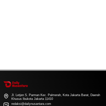
Jl. Letjen S. Parman Kec. Palmerah, Kota Jakarta Barat, Daerah
Khusus Ibukota Jakarta 11410
redaksi@dailynusantara.com