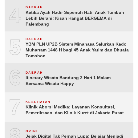
4
DAERAH
Ketika Ayah Hadir Sepenuh Hati, Anak Tumbuh
Lebih Berani: Kisah Hangat BERGEMA di
Palembang
5
DAERAH
YBM PLN UP2B Sistem Minahasa Salurkan Kado
Muharram 1448 H bagi 45 Anak Yatim dan Dhuafa
Tomohon
6
DAERAH
Itinerary Wisata Bandung 2 Hari 1 Malam
Bersama Wisata Happy
7
KESEHATAN
Klinik Aborsi Medika: Layanan Konsultasi,
Pemeriksaan, dan Klinik Kuret di Jakarta Pusat
8
OPINI
Jejak Digital Tak Pernah Lupa: Belajar Menjadi